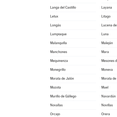
Langa del Castillo
Layana
Letux
Litago
Longás
Lucena de
Lumpiaque
Luna
Malanquilla
Maleján
Manchones
Mara
Mequinenza
Mesones d
Monegrillo
Moneva
Morata de Jalón
Morata de 
Mozota
Muel
Murillo de Gállego
Navardún
Novallas
Novillas
Orcajo
Orera