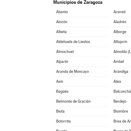
Municipios de Zaragoza
Abanto
Acered
Ainzón
Aladrén
Albeta
Alborge
Aldehuela de Liestos
Alfajarín
Almochuel
Almolda (L
Alpartir
Ambel
Aranda de Moncayo
Arándiga
Asín
Atea
Bagüés
Balconch
Belmonte de Gracián
Berdejo
Biota
Bisimbre
Botorrita
Brea de A