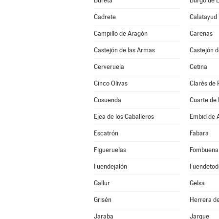
Bureta
Burgo de E
Cadrete
Calatayud
Campillo de Aragón
Carenas
Castejón de las Armas
Castejón d
Cerveruela
Cetina
Cinco Olivas
Clarés de 
Cosuenda
Cuarte de
Ejea de los Caballeros
Embid de A
Escatrón
Fabara
Figueruelas
Fombuena
Fuendejalón
Fuendetod
Gallur
Gelsa
Grisén
Herrera de
Jaraba
Jarque