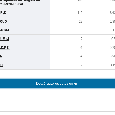
zquierda Plural
UPyD
119
8,4
EQUO
28
1,9
PACMA
16
1,1
PUM+J
7
0,
.C.P.E.
4
0,2
b
4
0,2
PH
2
0,1
Descárgate los datos en xml