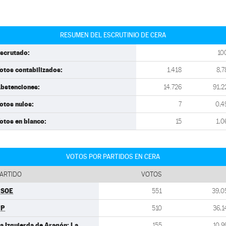
RESUMEN DEL ESCRUTINIO DE CERA
scrutado:
10
otos contabilizados:
1.418
8,7
bstenciones:
14.726
91,2
otos nulos:
7
0,4
otos en blanco:
15
1,0
VOTOS POR PARTIDOS EN CERA
ARTIDO
VOTOS
PSOE
551
39,0
PP
510
36,1
a Izquierda de Aragón: La
155
10,9