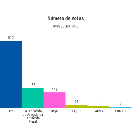
Número de votos
100
%
ESCRUTADO
510
155
119
28
16
7
PP
La Izquierda
UPyD
EQUO
PACMA
PUM+J
de Aragón: La
Izquierda
Plural