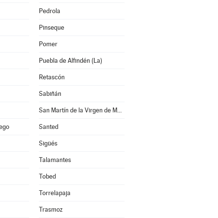
Pedrola
Pinseque
Pomer
Puebla de Alfindén (La)
Retascón
Sabiñán
San Martín de la Virgen de Moncayo
lego
Santed
Sigüés
Talamantes
Tobed
Torrelapaja
Trasmoz