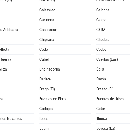
bro (El)
Buste (El)
Cabañas de Ebro
Calatorao
Calcena
Cariñena
Caspe
e Valdejasa
Castiliscar
CERA
Chiprana
Chodes
Ribota
Codo
Codos
 Huerva
Cubel
Cuerlas (Las)
riza
Encinacorba
Épila
Farlete
Fayón
Frago (El)
Frasno (El)
os
Fuentes de Ebro
Fuentes de Jiloca
Godojos
Gotor
 los Navarros
Ibdes
Illueca
Jaulín
Joyosa (La)