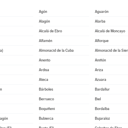
Agón
Aguarón
Alagón
Alarba
Alcalá de Ebro
Alcalá de Moncayo
Alfamén
Alforque
a)
Almonacid de la Cuba
Almonacid de la Sie
Anento
Aniñón
Ardisa
Ariza
Ateca
Azuara
án
Bárboles
Bardallur
Berrueco
Biel
Boquiñeni
Bordalba
ragón
Bubierca
Bujaraloz