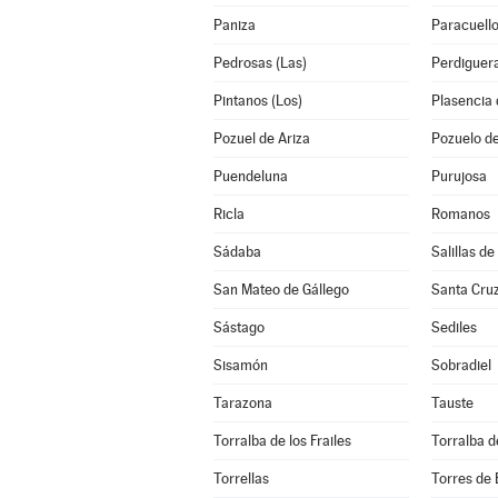
Paniza
Paracuello
Pedrosas (Las)
Perdiguer
Pintanos (Los)
Plasencia 
Pozuel de Ariza
Pozuelo d
Puendeluna
Purujosa
Ricla
Romanos
Sádaba
Salillas de
San Mateo de Gállego
Santa Cruz
Sástago
Sediles
Sisamón
Sobradiel
Tarazona
Tauste
Torralba de los Frailes
Torralba d
Torrellas
Torres de 