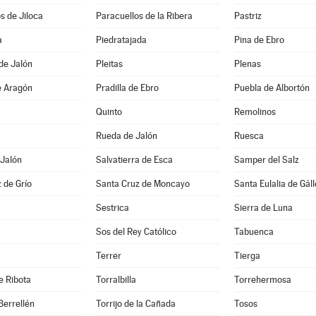
s de Jiloca
Paracuellos de la Ribera
Pastriz
a
Piedratajada
Pina de Ebro
de Jalón
Pleitas
Plenas
e Aragón
Pradilla de Ebro
Puebla de Albortón
Quinto
Remolinos
Rueda de Jalón
Ruesca
 Jalón
Salvatierra de Esca
Samper del Salz
 de Grío
Santa Cruz de Moncayo
Santa Eulalia de Gál
Sestrica
Sierra de Luna
Sos del Rey Católico
Tabuenca
Terrer
Tierga
e Ribota
Torralbilla
Torrehermosa
Berrellén
Torrijo de la Cañada
Tosos