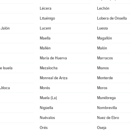
Lécera
Lechón
Lituénigo
Lobera de Onsella
 Jalón
Luceni
Luesia
Maella
Magallón
Mallén
Malón
María de Huerva
Marracos
e Isuela
Mezalocha
Mianos
Monreal de Ariza
Monterde
Jiloca
Morés
Moros
Muela (La)
Munébrega
Nigüella
Nombrevilla
Nuévalos
Nuez de Ebro
Orés
Oseja