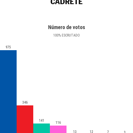
CADRETE
Número de votos
100
%
ESCRUTADO
975
346
141
116
13
12
7
3