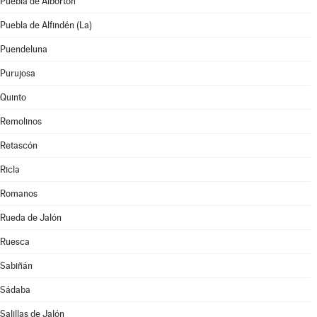
Puebla de Albortón
Puebla de Alfindén (La)
Puendeluna
Purujosa
Quinto
Remolinos
Retascón
Ricla
Romanos
Rueda de Jalón
Ruesca
Sabiñán
Sádaba
Salillas de Jalón