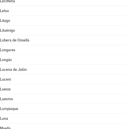
Leciñena
Letux
Litago
Lituénigo
Lobera de Onsella
Longares
Longás
Lucena de Jalón
Luceni
Luesia
Luesma
Lumpiaque
Luna
Maella