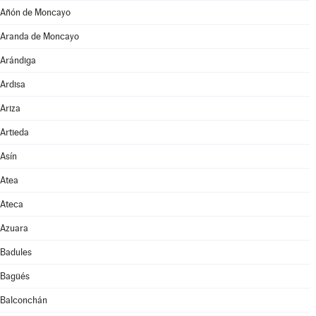
Añón de Moncayo
Aranda de Moncayo
Arándiga
Ardisa
Ariza
Artieda
Asín
Atea
Ateca
Azuara
Badules
Bagüés
Balconchán