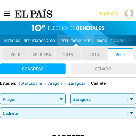
SUSCRÍBETE
10N | Eleccion
NOTICIAS
RESULTADOS 2023
RESULTADOS 2019
MAPA
ESCAÑOS POR 
2019
2019-28A
2016
2015
2011
CONGRESO
SENADO
Estás en:
Total España
»
Aragón
»
Zaragoza
»
Cadrete