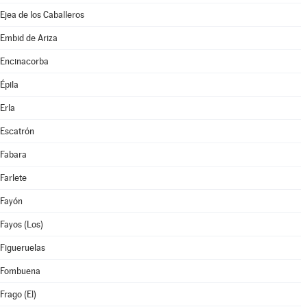
Ejea de los Caballeros
Embid de Ariza
Encinacorba
Épila
Erla
Escatrón
Fabara
Farlete
Fayón
Fayos (Los)
Figueruelas
Fombuena
Frago (El)