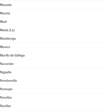
Moyuela
Mozota
Muel
Muela (La)
Munébrega
Murero
Murillo de Gállego
Navardún
Nigüella
Nombrevilla
Nonaspe
Novallas
Novillas