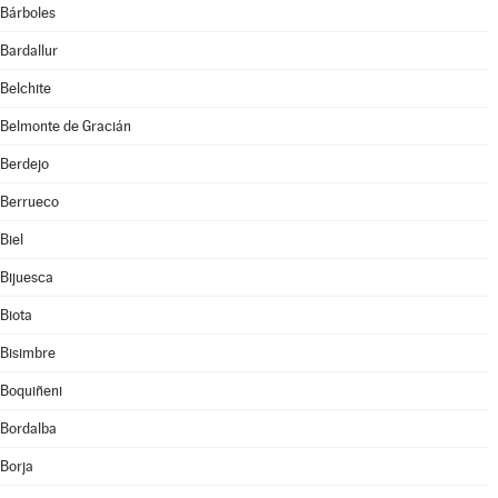
Bárboles
Bardallur
Belchite
Belmonte de Gracián
Berdejo
Berrueco
Biel
Bijuesca
Biota
Bisimbre
Boquiñeni
Bordalba
Borja