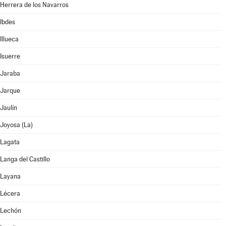
Herrera de los Navarros
Ibdes
Illueca
Isuerre
Jaraba
Jarque
Jaulín
Joyosa (La)
Lagata
Langa del Castillo
Layana
Lécera
Lechón