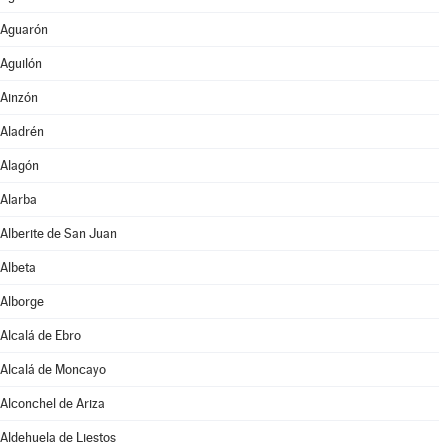
Aguarón
Aguilón
Ainzón
Aladrén
Alagón
Alarba
Alberite de San Juan
Albeta
Alborge
Alcalá de Ebro
Alcalá de Moncayo
Alconchel de Ariza
Aldehuela de Liestos