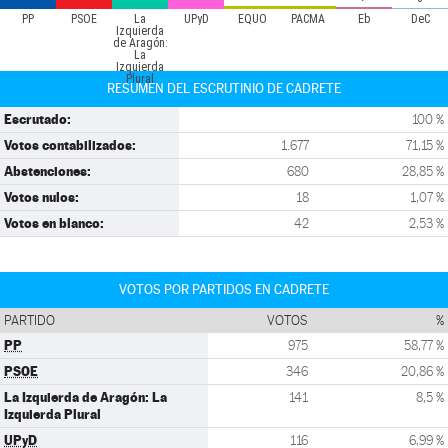
PP
PSOE
La
UPyD
EQUO
PACMA
Eb
DeC
Izquierda
de Aragón:
La
Izquierda
Plural
RESUMEN DEL ESCRUTINIO DE CADRETE
Escrutado:
100 %
Votos contabilizados:
1.677
71,15 %
Abstenciones:
680
28,85 %
Votos nulos:
18
1,07 %
Votos en blanco:
42
2,53 %
VOTOS POR PARTIDOS EN CADRETE
PARTIDO
VOTOS
%
PP
975
58,77 %
PSOE
346
20,86 %
La Izquierda de Aragón: La
141
8,5 %
Izquierda Plural
UPyD
116
6,99 %