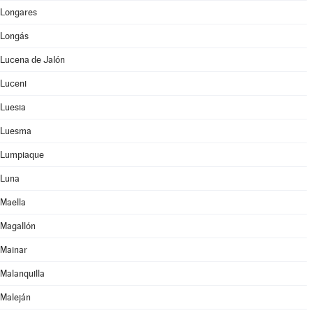
Longares
Longás
Lucena de Jalón
Luceni
Luesia
Luesma
Lumpiaque
Luna
Maella
Magallón
Mainar
Malanquilla
Maleján