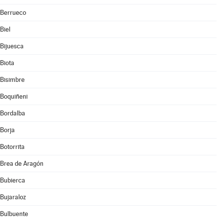
Berrueco
Biel
Bijuesca
Biota
Bisimbre
Boquiñeni
Bordalba
Borja
Botorrita
Brea de Aragón
Bubierca
Bujaraloz
Bulbuente