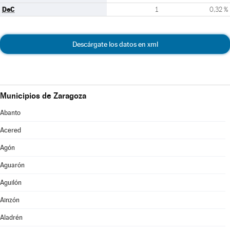
DeC
1
0,32 %
Descárgate los datos en xml
Municipios de Zaragoza
Abanto
Acered
Agón
Aguarón
Aguilón
Ainzón
Aladrén