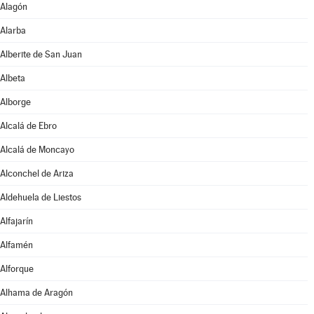
Alagón
Alarba
Alberite de San Juan
Albeta
Alborge
Alcalá de Ebro
Alcalá de Moncayo
Alconchel de Ariza
Aldehuela de Liestos
Alfajarín
Alfamén
Alforque
Alhama de Aragón