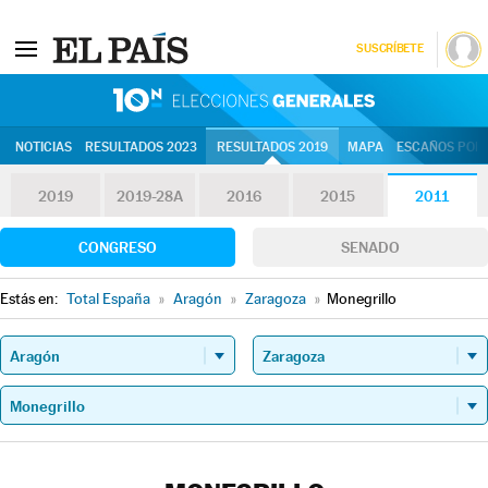
SUSCRÍBETE
10N | Eleccion
NOTICIAS
RESULTADOS 2023
RESULTADOS 2019
MAPA
ESCAÑOS POR 
2019
2019-28A
2016
2015
2011
CONGRESO
SENADO
Estás en:
Total España
»
Aragón
»
Zaragoza
»
Monegrillo