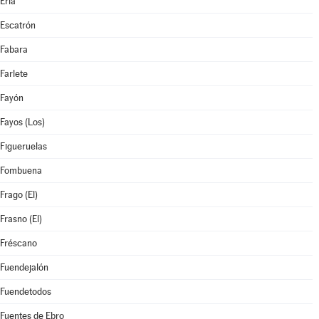
Erla
Escatrón
Fabara
Farlete
Fayón
Fayos (Los)
Figueruelas
Fombuena
Frago (El)
Frasno (El)
Fréscano
Fuendejalón
Fuendetodos
Fuentes de Ebro