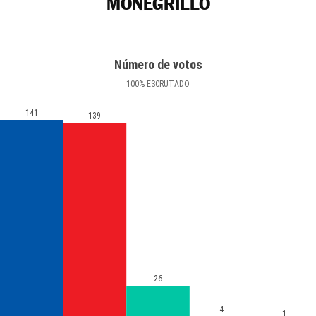
MONEGRILLO
Número de votos
100
%
ESCRUTADO
141
139
26
4
1