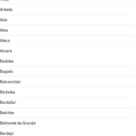
Artieda
Asín
Atea
Ateca
Azuara
Badules
Bagüés
Balconchán
Bárboles
Bardallur
Belchite
Belmonte de Gracián
Berdejo