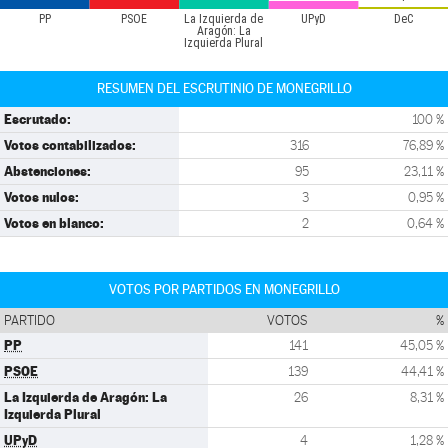
PP
PSOE
La Izquierda de
UPyD
DeC
Aragón: La
Izquierda Plural
RESUMEN DEL ESCRUTINIO DE MONEGRILLO
Escrutado:
100 %
Votos contabilizados:
316
76,89 %
Abstenciones:
95
23,11 %
Votos nulos:
3
0,95 %
Votos en blanco:
2
0,64 %
VOTOS POR PARTIDOS EN MONEGRILLO
PARTIDO
VOTOS
%
PP
141
45,05 %
PSOE
139
44,41 %
La Izquierda de Aragón: La
26
8,31 %
Izquierda Plural
UPyD
4
1,28 %