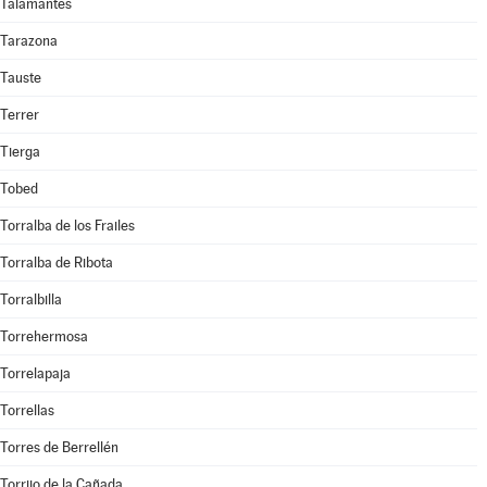
Talamantes
Tarazona
Tauste
Terrer
Tierga
Tobed
Torralba de los Frailes
Torralba de Ribota
Torralbilla
Torrehermosa
Torrelapaja
Torrellas
Torres de Berrellén
Torrijo de la Cañada