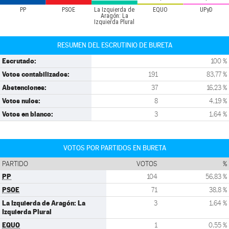
PP
PSOE
La Izquierda de
EQUO
UPyD
Aragón: La
Izquierda Plural
RESUMEN DEL ESCRUTINIO DE BURETA
Escrutado:
100 %
Votos contabilizados:
191
83,77 %
Abstenciones:
37
16,23 %
Votos nulos:
8
4,19 %
Votos en blanco:
3
1,64 %
VOTOS POR PARTIDOS EN BURETA
PARTIDO
VOTOS
%
PP
104
56,83 %
PSOE
71
38,8 %
La Izquierda de Aragón: La
3
1,64 %
Izquierda Plural
EQUO
1
0,55 %