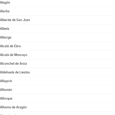
Alagón
Alarba
Alberite de San Juan
Albeta
Alborge
Alcalá de Ebro
Alcalá de Moncayo
Alconchel de Ariza
Aldehuela de Liestos
Alfajarín
Alfamén
Alforque
Alhama de Aragón