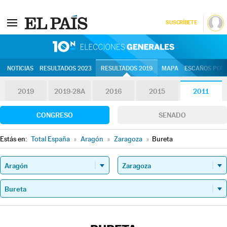
SUSCRÍBETE
10N | Eleccion
NOTICIAS
RESULTADOS 2023
RESULTADOS 2019
MAPA
ESCAÑOS POR 
2019
2019-28A
2016
2015
2011
CONGRESO
SENADO
Estás en:
Total España
»
Aragón
»
Zaragoza
»
Bureta