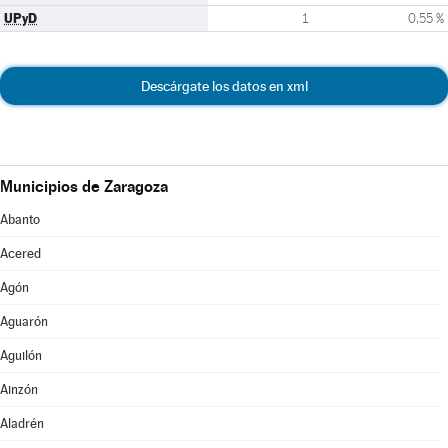
UPyD
1
0,55 %
Descárgate los datos en xml
Municipios de Zaragoza
Abanto
Acered
Agón
Aguarón
Aguilón
Ainzón
Aladrén