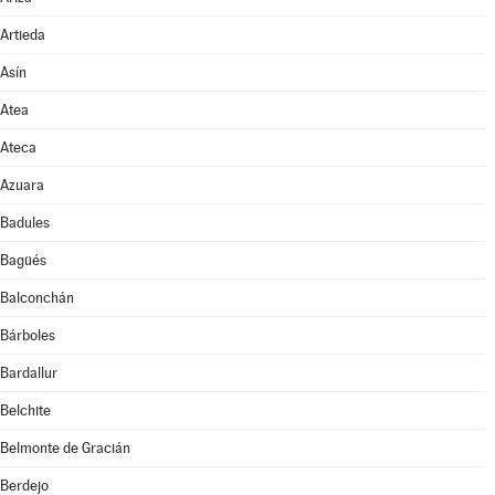
Artieda
Asín
Atea
Ateca
Azuara
Badules
Bagüés
Balconchán
Bárboles
Bardallur
Belchite
Belmonte de Gracián
Berdejo