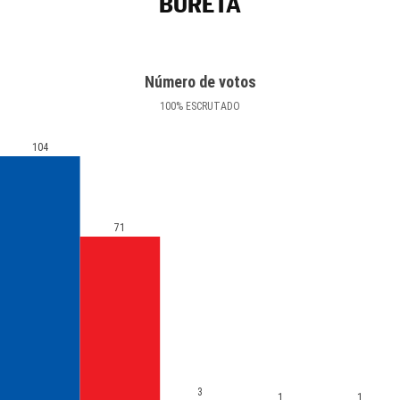
BURETA
Número de votos
100
%
ESCRUTADO
104
71
3
1
1