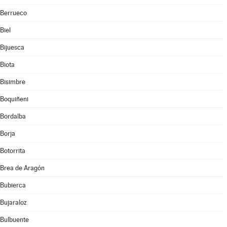
Berrueco
Biel
Bijuesca
Biota
Bisimbre
Boquiñeni
Bordalba
Borja
Botorrita
Brea de Aragón
Bubierca
Bujaraloz
Bulbuente