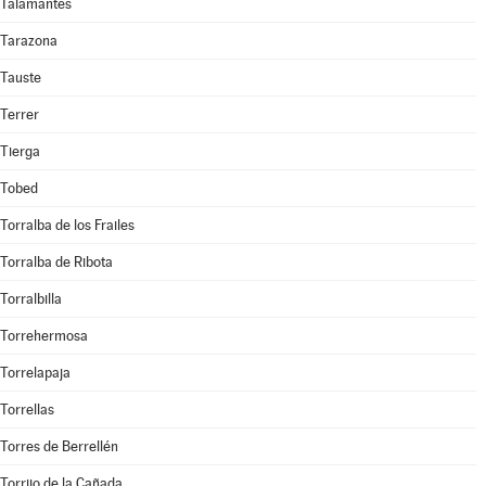
Talamantes
Tarazona
Tauste
Terrer
Tierga
Tobed
Torralba de los Frailes
Torralba de Ribota
Torralbilla
Torrehermosa
Torrelapaja
Torrellas
Torres de Berrellén
Torrijo de la Cañada