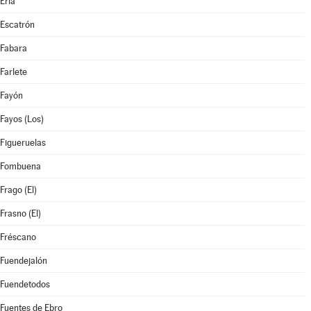
Erla
Escatrón
Fabara
Farlete
Fayón
Fayos (Los)
Figueruelas
Fombuena
Frago (El)
Frasno (El)
Fréscano
Fuendejalón
Fuendetodos
Fuentes de Ebro