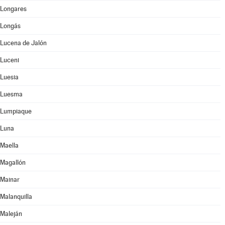
Longares
Longás
Lucena de Jalón
Luceni
Luesia
Luesma
Lumpiaque
Luna
Maella
Magallón
Mainar
Malanquilla
Maleján