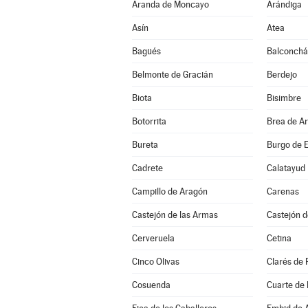
Aranda de Moncayo
Arándiga
Asín
Atea
Bagüés
Balconch
Belmonte de Gracián
Berdejo
Biota
Bisimbre
Botorrita
Brea de A
Bureta
Burgo de E
Cadrete
Calatayud
Campillo de Aragón
Carenas
Castejón de las Armas
Castejón d
Cerveruela
Cetina
Cinco Olivas
Clarés de 
Cosuenda
Cuarte de