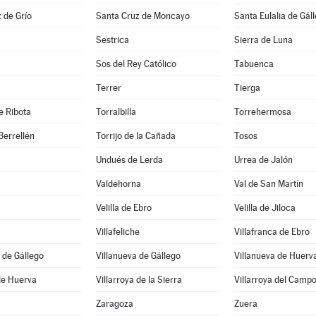
 de Grío
Santa Cruz de Moncayo
Santa Eulalia de Gál
Sestrica
Sierra de Luna
Sos del Rey Católico
Tabuenca
Terrer
Tierga
e Ribota
Torralbilla
Torrehermosa
Berrellén
Torrijo de la Cañada
Tosos
Undués de Lerda
Urrea de Jalón
Valdehorna
Val de San Martín
Velilla de Ebro
Velilla de Jiloca
Villafeliche
Villafranca de Ebro
 de Gállego
Villanueva de Gállego
Villanueva de Huerv
 de Huerva
Villarroya de la Sierra
Villarroya del Camp
Zaragoza
Zuera