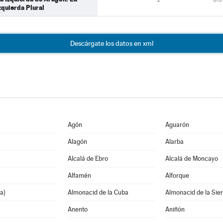
zquierda Plural
Descárgate los datos en xml
Agón
Aguarón
Alagón
Alarba
Alcalá de Ebro
Alcalá de Moncayo
Alfamén
Alforque
a)
Almonacid de la Cuba
Almonacid de la Sie
Anento
Aniñón