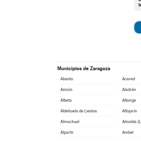
I
Municipios de Zaragoza
Abanto
Acered
Ainzón
Aladrén
Albeta
Alborge
Aldehuela de Liestos
Alfajarín
Almochuel
Almolda (L
Alpartir
Ambel