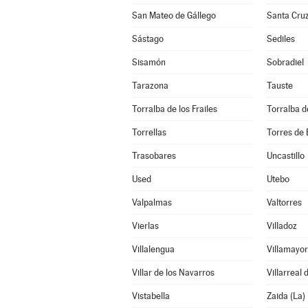
San Mateo de Gállego
Santa Cruz
Sástago
Sediles
Sisamón
Sobradiel
Tarazona
Tauste
Torralba de los Frailes
Torralba d
Torrellas
Torres de 
Trasobares
Uncastillo
Used
Utebo
Valpalmas
Valtorres
Vierlas
Villadoz
Villalengua
Villamayor
Villar de los Navarros
Villarreal
Vistabella
Zaida (La)