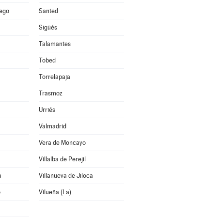
lego
Santed
Sigüés
Talamantes
Tobed
Torrelapaja
Trasmoz
Urriés
Valmadrid
Vera de Moncayo
Villalba de Perejil
a
Villanueva de Jiloca
o
Vilueña (La)