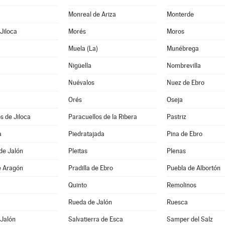
Monreal de Ariza
Monterde
Jiloca
Morés
Moros
Muela (La)
Munébrega
Nigüella
Nombrevilla
Nuévalos
Nuez de Ebro
Orés
Oseja
s de Jiloca
Paracuellos de la Ribera
Pastriz
a
Piedratajada
Pina de Ebro
de Jalón
Pleitas
Plenas
e Aragón
Pradilla de Ebro
Puebla de Albortón
Quinto
Remolinos
Rueda de Jalón
Ruesca
 Jalón
Salvatierra de Esca
Samper del Salz