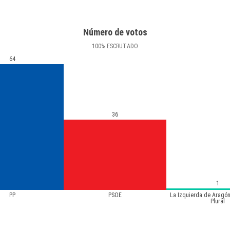
Número de votos
100
%
ESCRUTADO
64
36
1
PP
PSOE
La Izquierda de Aragón
Plural