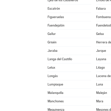
Ejea de los Caballeros
Embid de A
Escatrón
Fabara
Figueruelas
Fombuena
Fuendejalón
Fuendetod
Gallur
Gelsa
Grisén
Herrera de
Jaraba
Jarque
Langa del Castillo
Layana
Letux
Litago
Longás
Lucena de
Lumpiaque
Luna
Malanquilla
Maleján
Manchones
Mara
Mequinenza
Mesones d