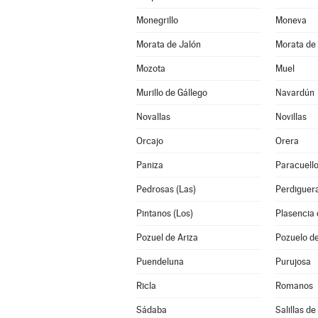
Monegrillo
Moneva
Morata de Jalón
Morata de 
Mozota
Muel
Murillo de Gállego
Navardún
Novallas
Novillas
Orcajo
Orera
Paniza
Paracuello
Pedrosas (Las)
Perdiguer
Pintanos (Los)
Plasencia 
Pozuel de Ariza
Pozuelo d
Puendeluna
Purujosa
Ricla
Romanos
Sádaba
Salillas de