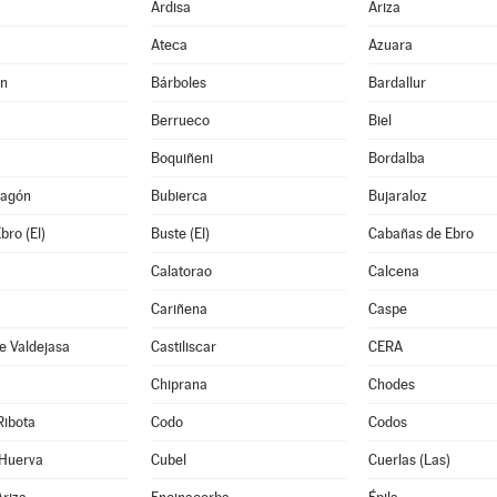
Ardisa
Ariza
Ateca
Azuara
án
Bárboles
Bardallur
Berrueco
Biel
Boquiñeni
Bordalba
ragón
Bubierca
Bujaraloz
bro (El)
Buste (El)
Cabañas de Ebro
Calatorao
Calcena
Cariñena
Caspe
e Valdejasa
Castiliscar
CERA
Chiprana
Chodes
Ribota
Codo
Codos
 Huerva
Cubel
Cuerlas (Las)