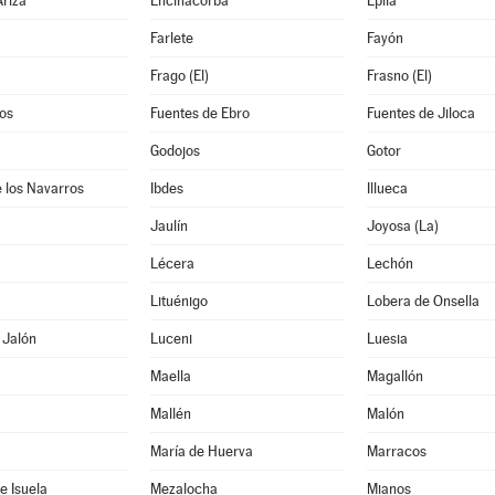
riza
Encinacorba
Épila
Farlete
Fayón
Frago (El)
Frasno (El)
os
Fuentes de Ebro
Fuentes de Jiloca
Godojos
Gotor
 los Navarros
Ibdes
Illueca
Jaulín
Joyosa (La)
Lécera
Lechón
Lituénigo
Lobera de Onsella
 Jalón
Luceni
Luesia
Maella
Magallón
Mallén
Malón
María de Huerva
Marracos
e Isuela
Mezalocha
Mianos