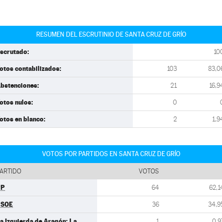
RESUMEN DEL ESCRUTINIO DE SANTA CRUZ DE GRÍO
scrutado:
10
otos contabilizados:
103
83,0
bstenciones:
21
16,9
otos nulos:
0
otos en blanco:
2
1,9
VOTOS POR PARTIDOS EN SANTA CRUZ DE GRÍO
ARTIDO
VOTOS
PP
64
62,1
PSOE
36
34,9
a Izquierda de Aragón: La
1
0,9