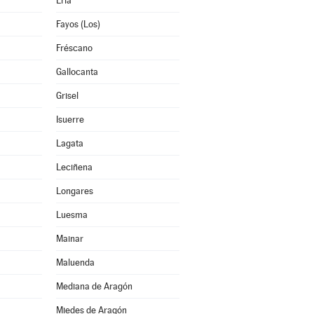
Erla
Fayos (Los)
Fréscano
Gallocanta
Grisel
Isuerre
Lagata
Leciñena
Longares
Luesma
Mainar
Maluenda
Mediana de Aragón
Miedes de Aragón