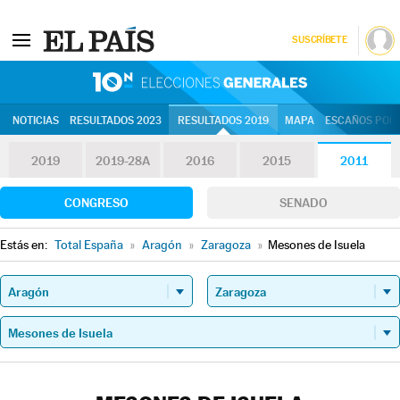
SUSCRÍBETE
10N | Eleccion
NOTICIAS
RESULTADOS 2023
RESULTADOS 2019
MAPA
ESCAÑOS POR 
2019
2019-28A
2016
2015
2011
CONGRESO
SENADO
Estás en:
Total España
»
Aragón
»
Zaragoza
»
Mesones de Isuela