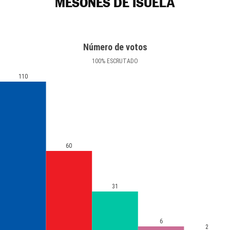
MESONES DE ISUELA
Número de votos
100
%
ESCRUTADO
110
60
31
6
2