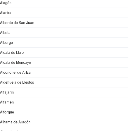
Alagón
Alarba
Alberite de San Juan
Albeta
Alborge
Alcalá de Ebro
Alcalá de Moncayo
Alconchel de Ariza
Aldehuela de Liestos
Alfajarín
Alfamén
Alforque
Alhama de Aragón