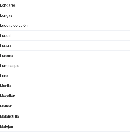
Longares
Longás
Lucena de Jalón
Luceni
Luesia
Luesma
Lumpiaque
Luna
Maella
Magallón
Mainar
Malanquilla
Maleján