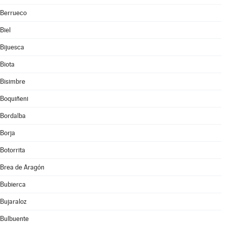
Berrueco
Biel
Bijuesca
Biota
Bisimbre
Boquiñeni
Bordalba
Borja
Botorrita
Brea de Aragón
Bubierca
Bujaraloz
Bulbuente