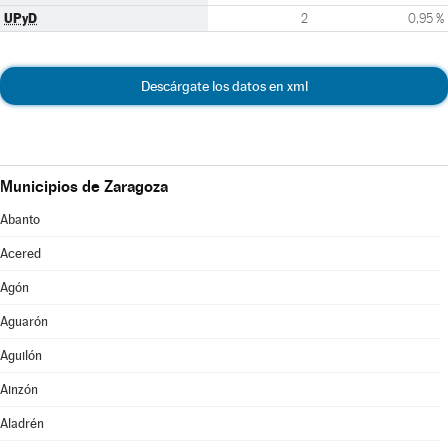
UPyD
2
0,95 %
Descárgate los datos en xml
Municipios de Zaragoza
Abanto
Acered
Agón
Aguarón
Aguilón
Ainzón
Aladrén