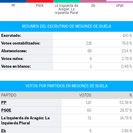
PP
PSOE
La Izquierda de
Eb
UPyD
Aragón: La
Izquierda Plural
RESUMEN DEL ESCRUTINIO DE MESONES DE ISUELA
Escrutado:
100 %
Votos contabilizados:
216
76,6 %
Abstenciones:
66
23,4 %
Votos nulos:
6
2,78 %
Votos en blanco:
1
0,48 %
VOTOS POR PARTIDOS EN MESONES DE ISUELA
PARTIDO
VOTOS
%
PP
110
52,38 %
PSOE
60
28,57 %
La Izquierda de Aragón: La
31
14,76 %
Izquierda Plural
Eb
6
2,86 %