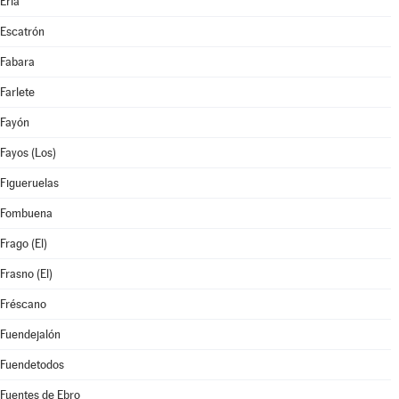
Erla
Escatrón
Fabara
Farlete
Fayón
Fayos (Los)
Figueruelas
Fombuena
Frago (El)
Frasno (El)
Fréscano
Fuendejalón
Fuendetodos
Fuentes de Ebro