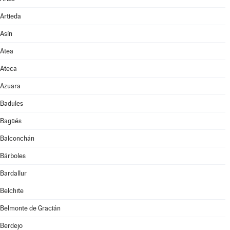
Artieda
Asín
Atea
Ateca
Azuara
Badules
Bagüés
Balconchán
Bárboles
Bardallur
Belchite
Belmonte de Gracián
Berdejo