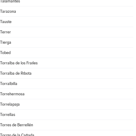
Talamantes
Tarazona
Tauste
Terrer
Tierga
Tobed
Torralba de los Frailes
Torralba de Ribota
Torralbilla
Torrehermosa
Torrelapaja
Torrellas
Torres de Berrellén
Torrijo de la Cañada