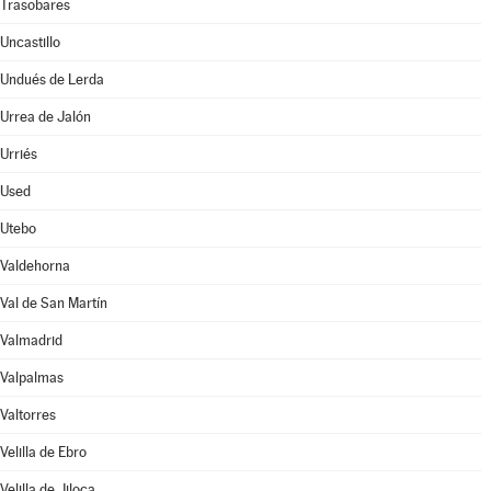
Trasobares
Uncastillo
Undués de Lerda
Urrea de Jalón
Urriés
Used
Utebo
Valdehorna
Val de San Martín
Valmadrid
Valpalmas
Valtorres
Velilla de Ebro
Velilla de Jiloca