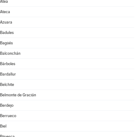
Atea
Ateca
Azuara
Badules
Bagüés
Balconchán
Bárboles
Bardallur
Belchite
Belmonte de Gracián
Berdejo
Berrueco
Biel
Bijuesca