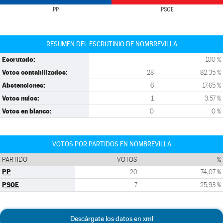
PP
PSOE
RESUMEN DEL ESCRUTINIO DE NOMBREVILLA
Escrutado:
100 %
Votos contabilizados:
28
82,35 %
Abstenciones:
6
17,65 %
Votos nulos:
1
3,57 %
Votos en blanco:
0
0 %
VOTOS POR PARTIDOS EN NOMBREVILLA
PARTIDO
VOTOS
%
PP
20
74,07 %
PSOE
7
25,93 %
Descárgate los datos en xml