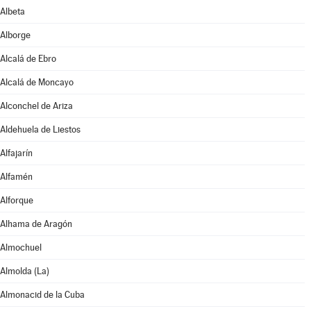
Albeta
Alborge
Alcalá de Ebro
Alcalá de Moncayo
Alconchel de Ariza
Aldehuela de Liestos
Alfajarín
Alfamén
Alforque
Alhama de Aragón
Almochuel
Almolda (La)
Almonacid de la Cuba