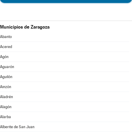
Municipios de Zaragoza
Abanto
Acered
Agón
Aguarón
Aguilón
Ainzón
Aladrén
Alagón
Alarba
Alberite de San Juan