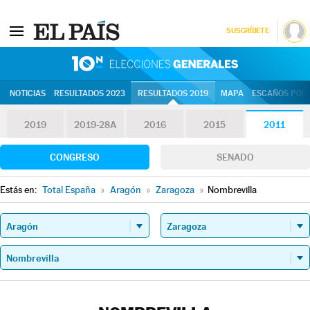
SUSCRÍBETE
10N | Eleccion
NOTICIAS
RESULTADOS 2023
RESULTADOS 2019
MAPA
ESCAÑOS POR 
2019
2019-28A
2016
2015
2011
CONGRESO
SENADO
Estás en:
Total España
»
Aragón
»
Zaragoza
»
Nombrevilla