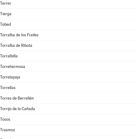
Terrer
Tierga
Tobed
Torralba de los Frailes
Torralba de Ribota
Torralbilla
Torrehermosa
Torrelapaja
Torrellas
Torres de Berrellén
Torrijo de la Cañada
Tosos
Trasmoz