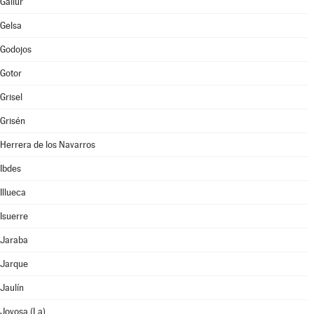
Gallur
Gelsa
Godojos
Gotor
Grisel
Grisén
Herrera de los Navarros
Ibdes
Illueca
Isuerre
Jaraba
Jarque
Jaulín
Joyosa (La)