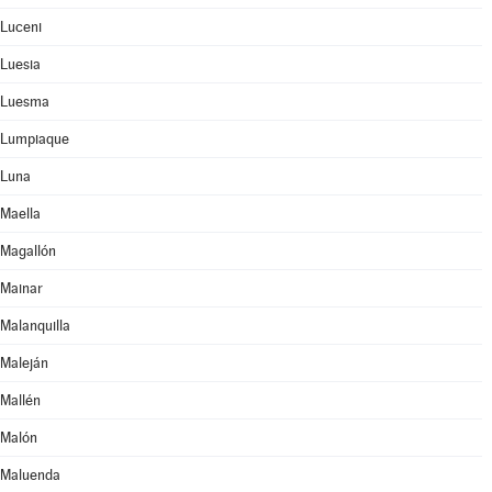
Luceni
Luesia
Luesma
Lumpiaque
Luna
Maella
Magallón
Mainar
Malanquilla
Maleján
Mallén
Malón
Maluenda