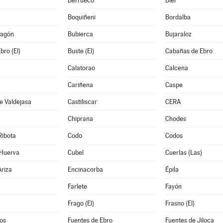
Berrueco
Biel
Boquiñeni
Bordalba
ragón
Bubierca
Bujaraloz
bro (El)
Buste (El)
Cabañas de Ebro
Calatorao
Calcena
Cariñena
Caspe
e Valdejasa
Castiliscar
CERA
Chiprana
Chodes
Ribota
Codo
Codos
 Huerva
Cubel
Cuerlas (Las)
riza
Encinacorba
Épila
Farlete
Fayón
Frago (El)
Frasno (El)
os
Fuentes de Ebro
Fuentes de Jiloca