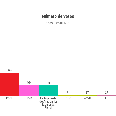
Número de votos
100
%
ESCRUTADO
996
464
448
35
27
27
PSOE
UPyD
La Izquierda
EQUO
PACMA
Eb
de Aragón: La
Izquierda
Plural