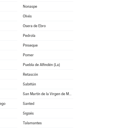
Nonaspe
Olvés
Osera de Ebro
Pedrola
Pinseque
Pomer
Puebla de Alfindén (La)
Retascón
Sabiñán
San Martín de la Virgen de Moncayo
lego
Santed
Sigüés
Talamantes