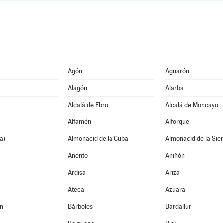
Agón
Aguarón
Alagón
Alarba
Alcalá de Ebro
Alcalá de Moncayo
Alfamén
Alforque
a)
Almonacid de la Cuba
Almonacid de la Sie
Anento
Aniñón
Ardisa
Ariza
Ateca
Azuara
án
Bárboles
Bardallur