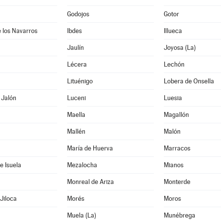
Godojos
Gotor
 los Navarros
Ibdes
Illueca
Jaulín
Joyosa (La)
Lécera
Lechón
Lituénigo
Lobera de Onsella
 Jalón
Luceni
Luesia
Maella
Magallón
Mallén
Malón
María de Huerva
Marracos
e Isuela
Mezalocha
Mianos
Monreal de Ariza
Monterde
Jiloca
Morés
Moros
Muela (La)
Munébrega