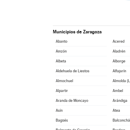
Municipios de Zaragoza
Abanto
Acered
Ainzón
Aladrén
Albeta
Alborge
Aldehuela de Liestos
Alfajarín
Almochuel
Almolda (L
Alpartir
Ambel
Aranda de Moncayo
Arándiga
Asín
Atea
Bagüés
Balconch