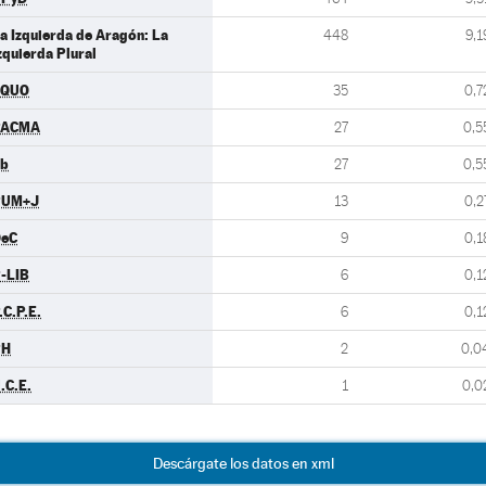
a Izquierda de Aragón: La
448
9,1
zquierda Plural
EQUO
35
0,7
PACMA
27
0,5
b
27
0,5
PUM+J
13
0,2
eC
9
0,1
-LIB
6
0,1
.C.P.E.
6
0,1
PH
2
0,0
.C.E.
1
0,0
Descárgate los datos en xml