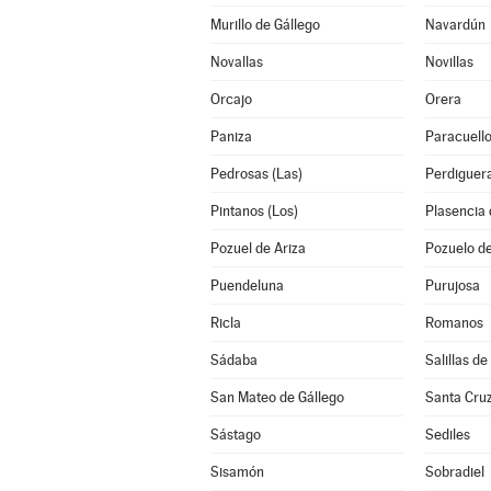
Murillo de Gállego
Navardún
Novallas
Novillas
Orcajo
Orera
Paniza
Paracuello
Pedrosas (Las)
Perdiguer
Pintanos (Los)
Plasencia 
Pozuel de Ariza
Pozuelo d
Puendeluna
Purujosa
Ricla
Romanos
Sádaba
Salillas de
San Mateo de Gállego
Santa Cruz
Sástago
Sediles
Sisamón
Sobradiel