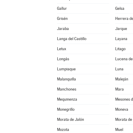
Gallur
Gelsa
Grisén
Herrera de
Jaraba
Jarque
Langa del Castillo
Layana
Letux
Litago
Longás
Lucena de
Lumpiaque
Luna
Malanquilla
Maleján
Manchones
Mara
Mequinenza
Mesones d
Monegrillo
Moneva
Morata de Jalón
Morata de 
Mozota
Muel