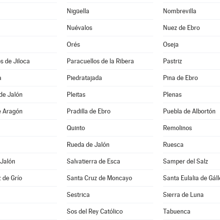
Nigüella
Nombrevilla
Nuévalos
Nuez de Ebro
Orés
Oseja
s de Jiloca
Paracuellos de la Ribera
Pastriz
a
Piedratajada
Pina de Ebro
de Jalón
Pleitas
Plenas
e Aragón
Pradilla de Ebro
Puebla de Albortón
Quinto
Remolinos
Rueda de Jalón
Ruesca
 Jalón
Salvatierra de Esca
Samper del Salz
 de Grío
Santa Cruz de Moncayo
Santa Eulalia de Gál
Sestrica
Sierra de Luna
Sos del Rey Católico
Tabuenca