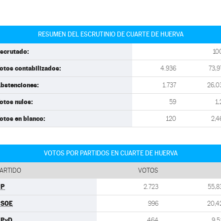
RESUMEN DEL ESCRUTINIO DE CUARTE DE HUERVA
scrutado:
10
otos contabilizados:
4.936
73,9
bstenciones:
1.737
26,0
otos nulos:
59
1,
otos en blanco:
120
2,4
VOTOS POR PARTIDOS EN CUARTE DE HUERVA
ARTIDO
VOTOS
PP
2.723
55,8
PSOE
996
20,4
UPyD
464
9,5