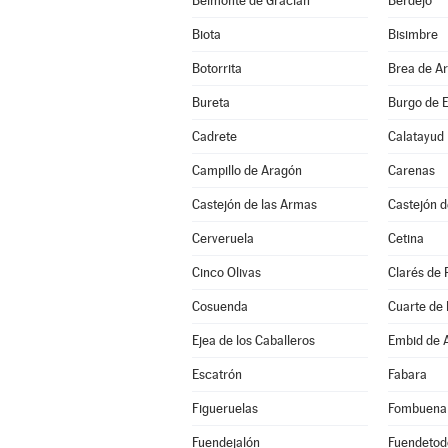
Belmonte de Gracián
Berdejo
Biota
Bisimbre
Botorrita
Brea de A
Bureta
Burgo de E
Cadrete
Calatayud
Campillo de Aragón
Carenas
Castejón de las Armas
Castejón d
Cerveruela
Cetina
Cinco Olivas
Clarés de 
Cosuenda
Cuarte de
Ejea de los Caballeros
Embid de A
Escatrón
Fabara
Figueruelas
Fombuena
Fuendejalón
Fuendetod