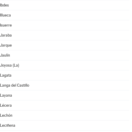
Ibdes
Illueca
Isuerre
Jaraba
Jarque
Jaulín
Joyosa (La)
Lagata
Langa del Castillo
Layana
Lécera
Lechón
Leciñena