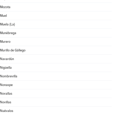
Mozota
Muel
Muela (La)
Munébrega
Murero
Murillo de Gállego
Navardún
Nigüella
Nombrevilla
Nonaspe
Novallas
Novillas
Nuévalos