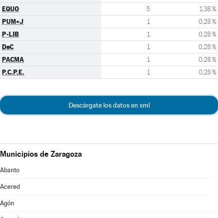
EQUO
5
1,38 %
PUM+J
1
0,28 %
P-LIB
1
0,28 %
DeC
1
0,28 %
PACMA
1
0,28 %
P.C.P.E.
1
0,28 %
Descárgate los datos en xml
Municipios de Zaragoza
Abanto
Acered
Agón