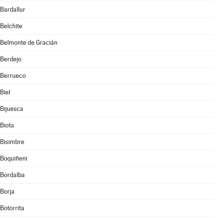
Bardallur
Belchite
Belmonte de Gracián
Berdejo
Berrueco
Biel
Bijuesca
Biota
Bisimbre
Boquiñeni
Bordalba
Borja
Botorrita