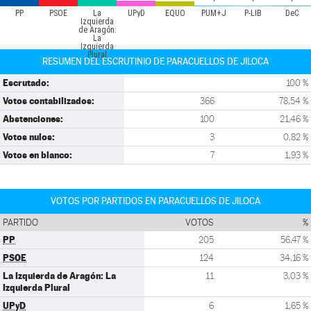
PP
PSOE
La
UPyD
EQUO
PUM+J
P-LIB
DeC
Izquierda
de Aragón:
La
Izquierda
Plural
RESUMEN DEL ESCRUTINIO DE PARACUELLOS DE JILOCA
Escrutado:
100 %
Votos contabilizados:
366
78,54 %
Abstenciones:
100
21,46 %
Votos nulos:
3
0,82 %
Votos en blanco:
7
1,93 %
VOTOS POR PARTIDOS EN PARACUELLOS DE JILOCA
PARTIDO
VOTOS
%
PP
205
56,47 %
PSOE
124
34,16 %
La Izquierda de Aragón: La
11
3,03 %
Izquierda Plural
UPyD
6
1,65 %