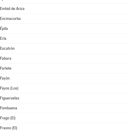
Embid de Ariza
Encinacorba
Épila
Erla
Escatrón
Fabara
Farlete
Fayón
Fayos (Los)
Figueruelas
Fombuena
Frago (El)
Frasno (El)