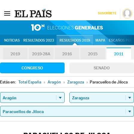
SUSCRÍBETE
10N | Eleccion
NOTICIAS
RESULTADOS 2023
RESULTADOS 2019
MAPA
ESCAÑOS POR 
2019
2019-28A
2016
2015
2011
CONGRESO
SENADO
Estás en:
Total España
»
Aragón
»
Zaragoza
»
Paracuellos de Jiloca