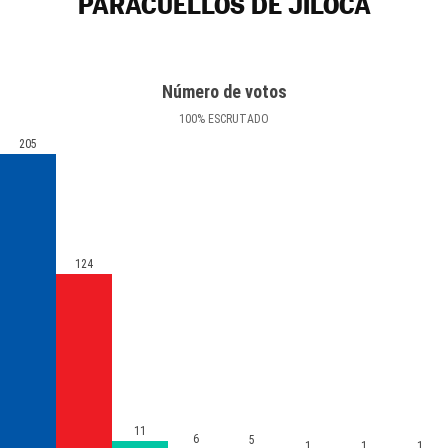
PARACUELLOS DE JILOCA
Número de votos
100
%
ESCRUTADO
205
124
11
6
5
1
1
1