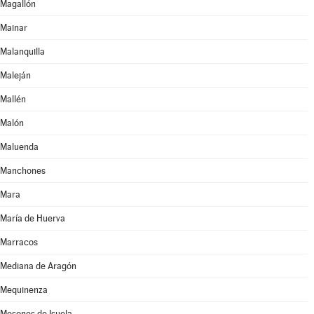
Magallón
Mainar
Malanquilla
Maleján
Mallén
Malón
Maluenda
Manchones
Mara
María de Huerva
Marracos
Mediana de Aragón
Mequinenza
Mesones de Isuela