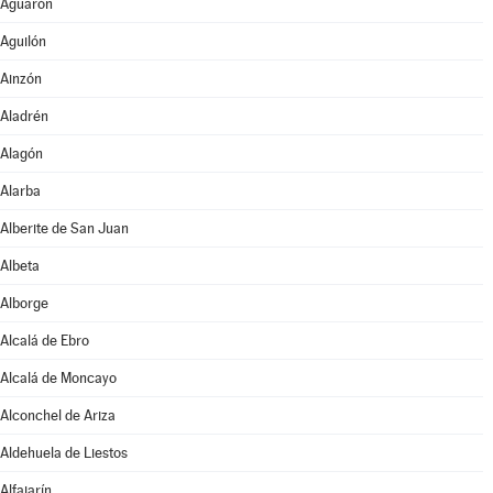
Aguarón
Aguilón
Ainzón
Aladrén
Alagón
Alarba
Alberite de San Juan
Albeta
Alborge
Alcalá de Ebro
Alcalá de Moncayo
Alconchel de Ariza
Aldehuela de Liestos
Alfajarín