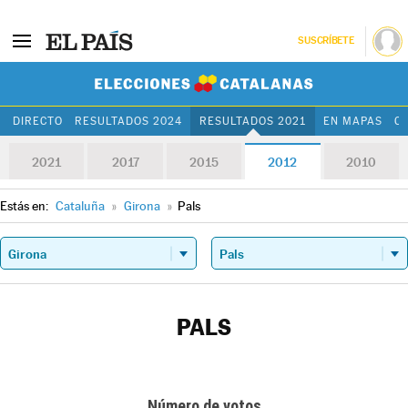
SUSCRÍBETE
Elecciones Cat
DIRECTO
RESULTADOS 2024
RESULTADOS 2021
EN MAPAS
C
2021
2017
2015
2012
2010
Estás en:
Cataluña
»
Girona
»
Pals
PALS
Número de votos