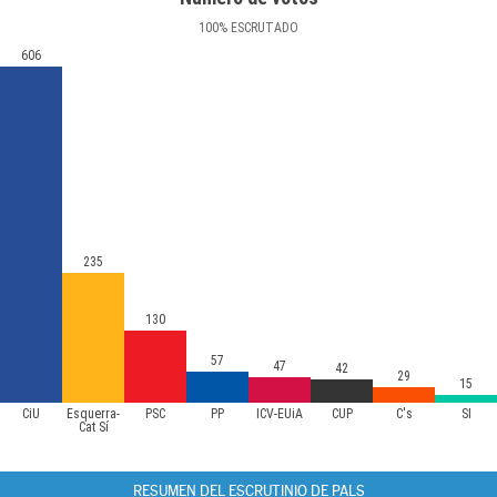
100
%
ESCRUTADO
606
235
130
57
47
42
29
15
CiU
Esquerra-
PSC
PP
ICV-EUiA
CUP
C's
SI
Cat Sí
RESUMEN DEL ESCRUTINIO DE PALS