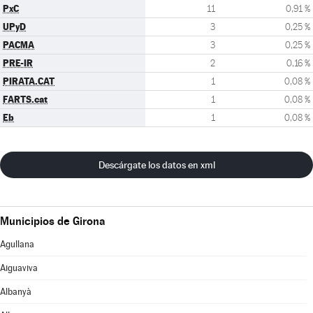
PxC
11
0,91 %
UPyD
3
0,25 %
PACMA
3
0,25 %
PRE-IR
2
0,16 %
PIRATA.CAT
1
0,08 %
FARTS.cat
1
0,08 %
Eb
1
0,08 %
Descárgate los datos en xml
Municipios de Girona
Agullana
Aiguaviva
Albanyà