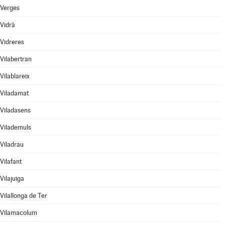
Verges
Vidrà
Vidreres
Vilabertran
Vilablareix
Viladamat
Viladasens
Vilademuls
Viladrau
Vilafant
Vilajuïga
Vilallonga de Ter
Vilamacolum