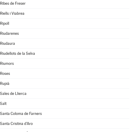
Ribes de Freser
Riells i Viabrea
Ripoll
Riudarenes
Riudaura
Riudellots de la Selva
Riumors
Roses
Rupià
Sales de Llierca
Salt
Santa Coloma de Farners
Santa Cristina d'Aro