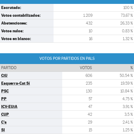
Escrutado:
100 %
Votos contabilizados:
1.209
73,67 %
Abstenciones:
432
26,33 %
Votos nulos:
10
0,83 %
Votos en blanco:
16
1,32 %
VOTOS POR PARTIDOS EN PALS
PARTIDO
VOTOS
%
CiU
606
50,54 %
Esquerra-Cat Sí
235
19,59 %
PSC
130
10,84 %
PP
57
4,75 %
ICV-EUiA
47
3,91 %
CUP
42
3,5 %
C's
29
2,41 %
SI
15
1,25 %