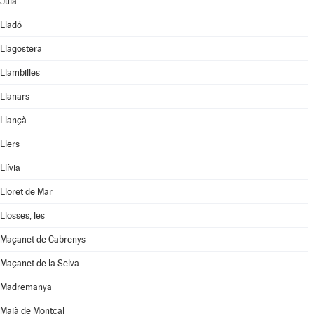
Juià
Lladó
Llagostera
Llambilles
Llanars
Llançà
Llers
Llívia
Lloret de Mar
Llosses, les
Maçanet de Cabrenys
Maçanet de la Selva
Madremanya
Maià de Montcal