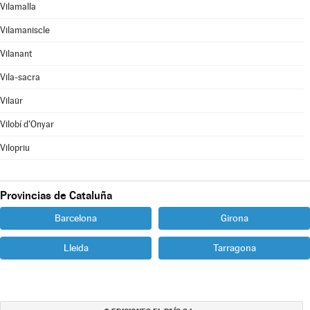
Vilamalla
Vilamaniscle
Vilanant
Vila-sacra
Vilaür
Vilobí d'Onyar
Vilopriu
Provincias de Cataluña
Barcelona
Girona
Lleida
Tarragona