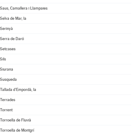
Saus, Camallera i Llampaies
Selva de Mar, la
Serinyà
Serra de Daró
Setcases
Sils
Siurana
Susqueda
Tallada d'Empordà, la
Terrades
Torrent
Torroella de Fluvià
Torroella de Montgrí