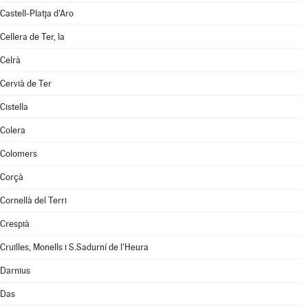
Castell-Platja d'Aro
Cellera de Ter, la
Celrà
Cervià de Ter
Cistella
Colera
Colomers
Corçà
Cornellà del Terri
Crespià
Cruïlles, Monells i S.Sadurní de l'Heura
Darnius
Das