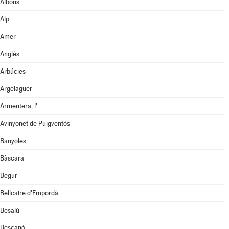
Albons
Alp
Amer
Anglès
Arbúcies
Argelaguer
Armentera, l'
Avinyonet de Puigventós
Banyoles
Bàscara
Begur
Bellcaire d'Empordà
Besalú
Bescanó