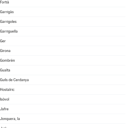
Fortià
Garrigàs
Garrigoles
Garriguella
Ger
Girona
Gombrèn
Gualta
Guils de Cerdanya
Hostalric
Isòvol
Jafre
Jonquera, la