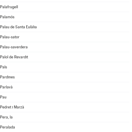
Palafrugell
Palamós
Palau de Santa Eulàlia
Palau-sator
Palau-saverdera
Palol de Revardit
Pals
Pardines
Parlavà
Pau
Pedret i Marzà
Pera, la
Peralada