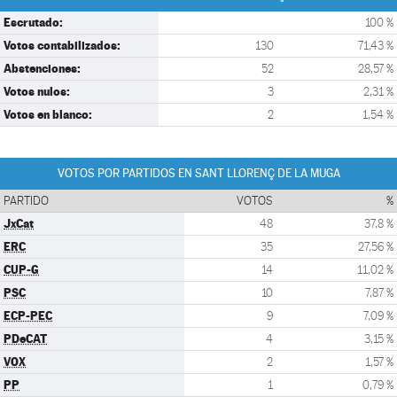
Escrutado:
100 %
Votos contabilizados:
130
71,43 %
Abstenciones:
52
28,57 %
Votos nulos:
3
2,31 %
Votos en blanco:
2
1,54 %
VOTOS POR PARTIDOS EN SANT LLORENÇ DE LA MUGA
PARTIDO
VOTOS
%
JxCat
48
37,8 %
ERC
35
27,56 %
CUP-G
14
11,02 %
PSC
10
7,87 %
ECP-PEC
9
7,09 %
PDeCAT
4
3,15 %
VOX
2
1,57 %
PP
1
0,79 %