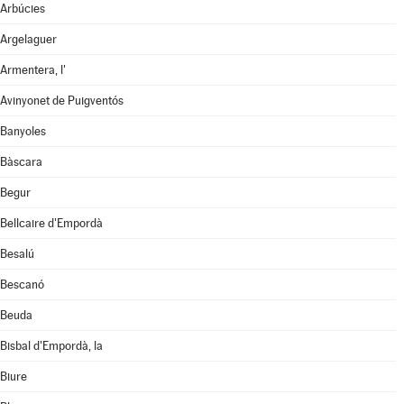
Arbúcies
Argelaguer
Armentera, l'
Avinyonet de Puigventós
Banyoles
Bàscara
Begur
Bellcaire d'Empordà
Besalú
Bescanó
Beuda
Bisbal d'Empordà, la
Biure