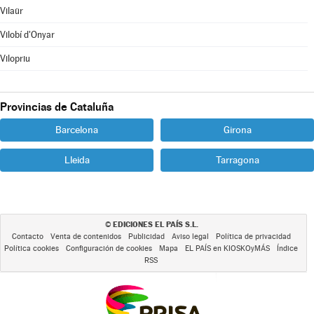
Vilaür
Vilobí d'Onyar
Vilopriu
Provincias de Cataluña
Barcelona
Girona
Lleida
Tarragona
EDICIONES EL PAÍS S.L.
©
Contacto
Venta de contenidos
Publicidad
Aviso legal
Política de privacidad
Política cookies
Configuración de cookies
Mapa
EL PAÍS en KIOSKOyMÁS
Índice
RSS