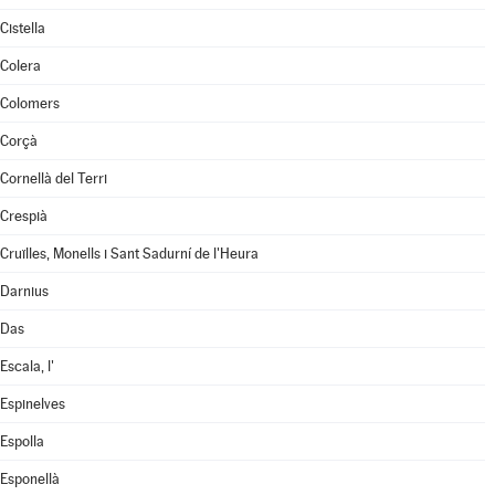
Cistella
Colera
Colomers
Corçà
Cornellà del Terri
Crespià
Cruïlles, Monells i Sant Sadurní de l'Heura
Darnius
Das
Escala, l'
Espinelves
Espolla
Esponellà