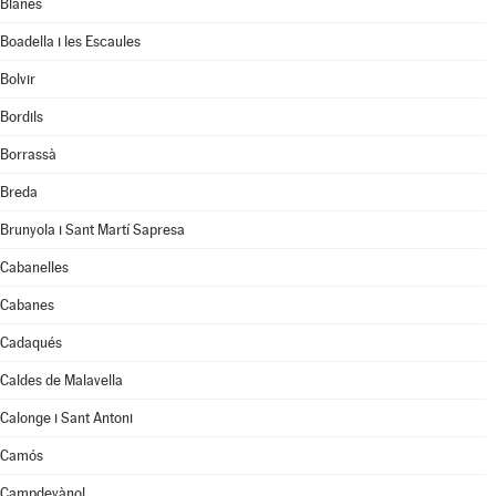
Blanes
Boadella i les Escaules
Bolvir
Bordils
Borrassà
Breda
Brunyola i Sant Martí Sapresa
Cabanelles
Cabanes
Cadaqués
Caldes de Malavella
Calonge i Sant Antoni
Camós
Campdevànol