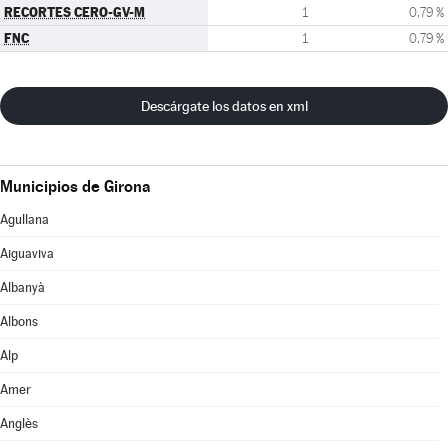
RECORTES CERO-GV-M
1
0,79 %
FNC
1
0,79 %
Descárgate los datos en xml
Municipios de Girona
Agullana
Aiguaviva
Albanyà
Albons
Alp
Amer
Anglès