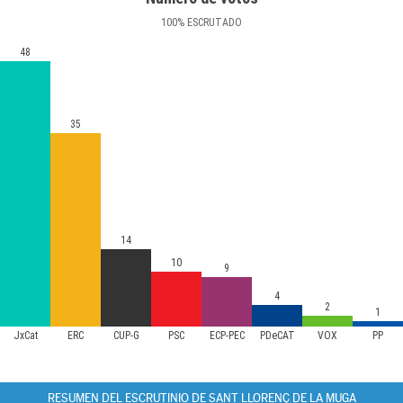
100
%
ESCRUTADO
48
35
14
10
9
4
2
1
JxCat
ERC
CUP-G
PSC
ECP-PEC
PDeCAT
VOX
PP
RESUMEN DEL ESCRUTINIO DE SANT LLORENÇ DE LA MUGA