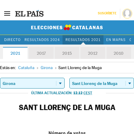
SUSCRÍBETE
Elecciones Cat
DIRECTO
RESULTADOS 2024
RESULTADOS 2021
EN MAPAS
C
2021
2017
2015
2012
2010
Estás en:
Cataluña
»
Girona
»
Sant Llorenç de la Muga
12.12
ÚLTIMA ACTUALIZACIÓN:
CEST
SANT LLORENÇ DE LA MUGA
Número de votos