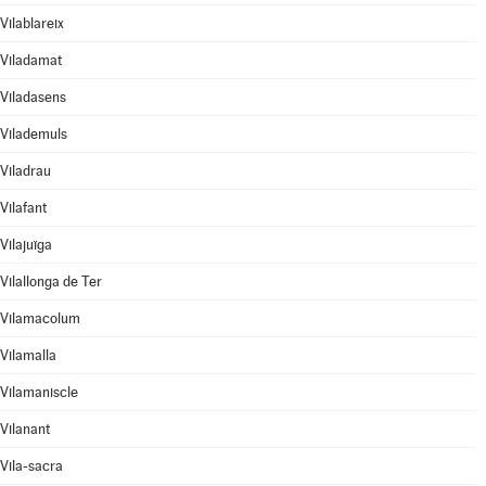
Vilablareix
Viladamat
Viladasens
Vilademuls
Viladrau
Vilafant
Vilajuïga
Vilallonga de Ter
Vilamacolum
Vilamalla
Vilamaniscle
Vilanant
Vila-sacra