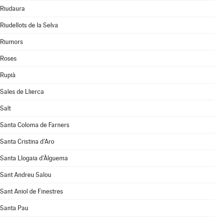
Riudaura
Riudellots de la Selva
Riumors
Roses
Rupià
Sales de Llierca
Salt
Santa Coloma de Farners
Santa Cristina d'Aro
Santa Llogaia d'Àlguema
Sant Andreu Salou
Sant Aniol de Finestres
Santa Pau