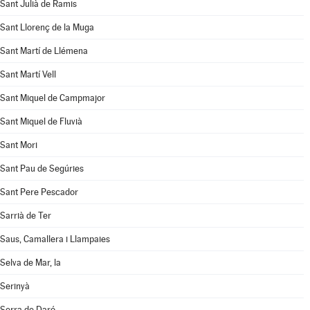
Sant Julià de Ramis
Sant Llorenç de la Muga
Sant Martí de Llémena
Sant Martí Vell
Sant Miquel de Campmajor
Sant Miquel de Fluvià
Sant Mori
Sant Pau de Segúries
Sant Pere Pescador
Sarrià de Ter
Saus, Camallera i Llampaies
Selva de Mar, la
Serinyà
Serra de Daró