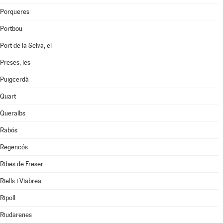
Porqueres
Portbou
Port de la Selva, el
Preses, les
Puigcerdà
Quart
Queralbs
Rabós
Regencós
Ribes de Freser
Riells i Viabrea
Ripoll
Riudarenes