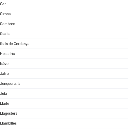
Ger
Girona
Gombrèn
Gualta
Guils de Cerdanya
Hostalric
Isòvol
Jafre
Jonquera, la
Juià
Lladó
Llagostera
Llambilles