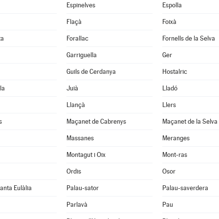
Espinelves
Espolla
Flaçà
Foixà
ta
Forallac
Fornells de la Selva
Garriguella
Ger
Guils de Cerdanya
Hostalric
la
Juià
Lladó
Llançà
Llers
s
Maçanet de Cabrenys
Maçanet de la Selva
Massanes
Meranges
Montagut i Oix
Mont-ras
Ordis
Osor
anta Eulàlia
Palau-sator
Palau-saverdera
Parlavà
Pau