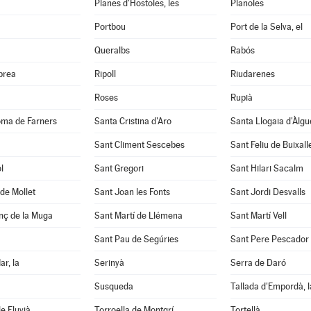
Planes d'Hostoles, les
Planoles
Portbou
Port de la Selva, el
Queralbs
Rabós
abrea
Ripoll
Riudarenes
Roses
Rupià
oma de Farners
Santa Cristina d'Aro
Santa Llogaia d'Àlg
Sant Climent Sescebes
Sant Feliu de Buixall
l
Sant Gregori
Sant Hilari Sacalm
de Mollet
Sant Joan les Fonts
Sant Jordi Desvalls
nç de la Muga
Sant Martí de Llémena
Sant Martí Vell
Sant Pau de Segúries
Sant Pere Pescador
ar, la
Serinyà
Serra de Daró
Susqueda
Tallada d'Empordà, l
e Fluvià
Torroella de Montgrí
Tortellà