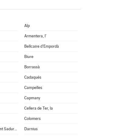
Alp
Armentera, l'
Bellcaire d'Empordà
Biure
Borrassà
Cadaqués
Campelles
Capmany
Cellera de Ter, la
Colomers
Cruïlles, Monells i Sant Sadurní de l'Heura
Darnius