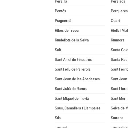
Pera, la
Peralada
Pontós
Porqueres
Puigcerdà
Quart
Ribes de Freser
Riells i Vi
Riudellots de la Selva
Riumors
Salt
Santa Col
Sant Aniol de Finestres
Santa Pau
Sant Feliu de Pallerols
Sant Ferrio
Sant Joan de les Abadesses
Sant Joan 
Sant Julià de Ramis
Sant Llore
Sant Miquel de Fluvià
Sant Mori
Saus, Camallera i Llampaies
Selva de M
Sils
Siurana
Torrent
Torroella d