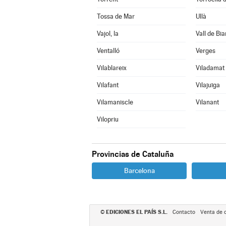
Tossa de Mar
Ullà
Vajol, la
Vall de Bia
Ventalló
Verges
Vilablareix
Viladamat
Vilafant
Vilajuïga
Vilamaniscle
Vilanant
Vilopriu
Provincias de Cataluña
Barcelona
EDICIONES EL PAÍS S.L.
©
Contacto
Venta de 