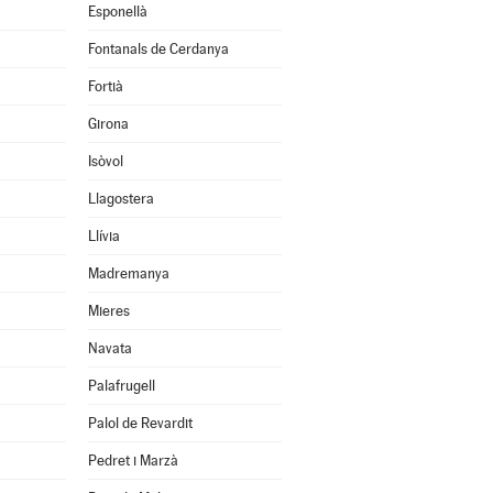
Esponellà
Fontanals de Cerdanya
Fortià
Girona
Isòvol
Llagostera
Llívia
Madremanya
Mieres
Navata
Palafrugell
Palol de Revardit
Pedret i Marzà