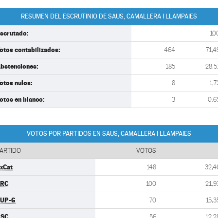
RESUMEN DEL ESCRUTINIO DE SAUS, CAMALLERA I LLAMPAIES
scrutado:
10
otos contabilizados:
464
71,4
bstenciones:
185
28,5
otos nulos:
8
1,7
otos en blanco:
3
0,6
VOTOS POR PARTIDOS EN SAUS, CAMALLERA I LLAMPAIES
ARTIDO
VOTOS
xCat
148
32,4
ERC
100
21,9
UP-G
70
15,3
PSC
56
12,2