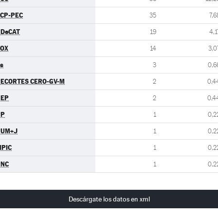
CP-PEC
35
7,6
PDeCAT
19
4,1
VOX
14
3,0
s
3
0,6
ECORTES CERO-GV-M
2
0,4
UEP
2
0,4
PP
1
0,2
PUM+J
1
0,2
PIC
1
0,2
PNC
1
0,2
Descárgate los datos en xml