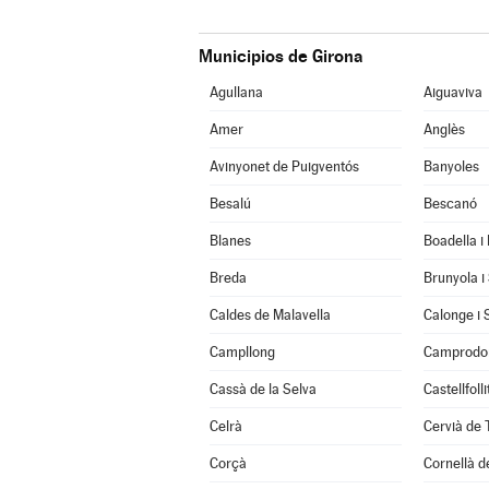
Municipios de Girona
Agullana
Aiguaviva
Amer
Anglès
Avinyonet de Puigventós
Banyoles
Besalú
Bescanó
Blanes
Boadella i
Breda
Brunyola i
Caldes de Malavella
Calonge i 
Campllong
Camprodo
Cassà de la Selva
Castellfoll
Celrà
Cervià de 
Corçà
Cornellà de