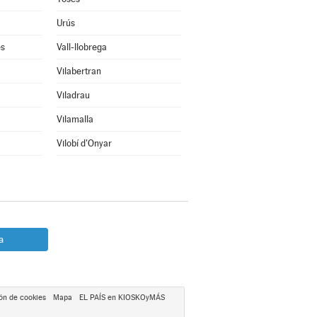
Urús
ès
Vall-llobrega
Vilabertran
Viladrau
Vilamalla
Vilobí d'Onyar
a
ón de cookies
Mapa
EL PAÍS en KIOSKOyMÁS