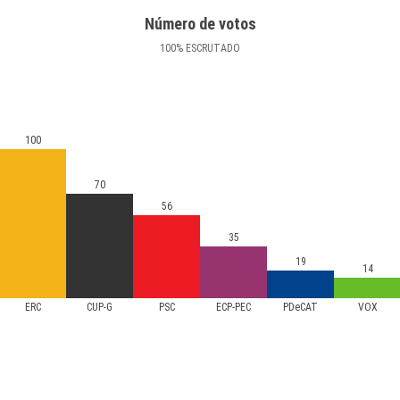
Número de votos
100
%
ESCRUTADO
100
70
56
35
19
14
ERC
CUP-G
PSC
ECP-PEC
PDeCAT
VOX