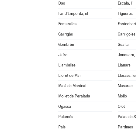
Das
Escala, l'
Far d'Empordà, el
Figueres
Fontanilles
Fontcober
Garrigàs
Garrigoles
Gombrèn
Gualta
Jafre
Jonquera, 
Llambilles
Llanars
Lloret de Mar
Llosses, le
Maià de Montcal
Masarac
Mollet de Peralada
Molló
Ogassa
Olot
Palamós
Palau de S
Pals
Pardines