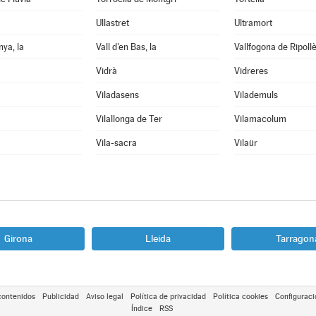
Ullastret
Ultramort
nya, la
Vall d'en Bas, la
Vallfogona de Ripoll
Vidrà
Vidreres
Viladasens
Vilademuls
Vilallonga de Ter
Vilamacolum
Vila-sacra
Vilaür
Girona
Lleida
Tarragon
contenidos
Publicidad
Aviso legal
Política de privacidad
Política cookies
Configuraci
Índice
RSS