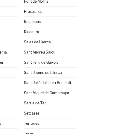
Pont de Molins
Preses, les
Regencós
Riudaura
Sales de Llierca
uema
Sant Andreu Salou
eu
Sant Feliu de Guíxols
Sant Jaume de Llierca
Sant Julià del Llor i Bonmatí
Sant Miquel de Campmajor
Sarrià de Ter
Setcases
a
Terrades
Toses