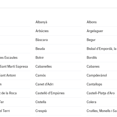
Albanyà
Albons
Arbúcies
Argelaguer
Bàscara
Begur
Beuda
Bisbal d'Empordà, la
 les Escaules
Bolvir
Bordils
 Sant Martí Sapresa
Cabanelles
Cabanes
Sant Antoni
Camós
Campdevànol
n
Canet d'Adri
Cantallops
it de la Roca
Castelló d'Empúries
Castell-Platja d'Aro
Ter
Cistella
Colera
l Terri
Crespià