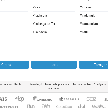
Vidrà
Vidreres
Viladasens
Vilademuls
Vilallonga de Ter
Vilamacolum
Vila-sacra
Vilaür
Girona
Lleida
Tarragon
contenidos
Publicidad
Aviso legal
Política de privacidad
Política cookies
Configuraci
Índice
RSS