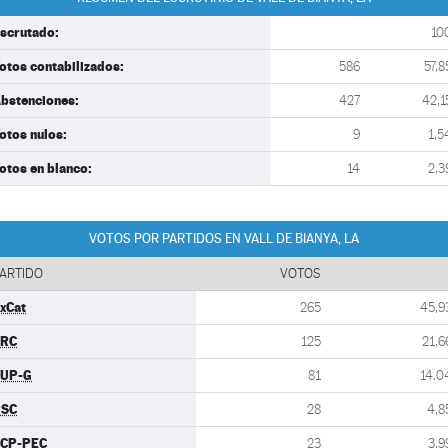
scrutado:
10
otos contabilizados:
586
57,8
bstenciones:
427
42,1
otos nulos:
9
1,5
otos en blanco:
14
2,3
VOTOS POR PARTIDOS EN VALL DE BIANYA, LA
ARTIDO
VOTOS
xCat
265
45,9
ERC
125
21,6
UP-G
81
14,0
PSC
28
4,8
CP-PEC
23
3,9