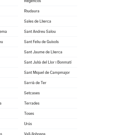
Regencós
Riudaura
Sales de Llierca
uema
Sant Andreu Salou
eu
Sant Feliu de Guíxols
Sant Jaume de Llierca
Sant Julià del Llor i Bonmatí
Sant Miquel de Campmajor
Sarrià de Ter
Setcases
a
Terrades
Toses
Urús
ès
Vall-llobrega