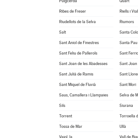
Puigcerdà
Quart
Ribes de Freser
Riells i Vi
Riudellots de la Selva
Riumors
Salt
Santa Col
Sant Aniol de Finestres
Santa Pau
Sant Feliu de Pallerols
Sant Ferrio
Sant Joan de les Abadesses
Sant Joan 
Sant Julià de Ramis
Sant Llore
Sant Miquel de Fluvià
Sant Mori
Saus, Camallera i Llampaies
Selva de M
Sils
Siurana
Torrent
Torroella d
Tossa de Mar
Ullà
Vajol, la
Vall de Bia