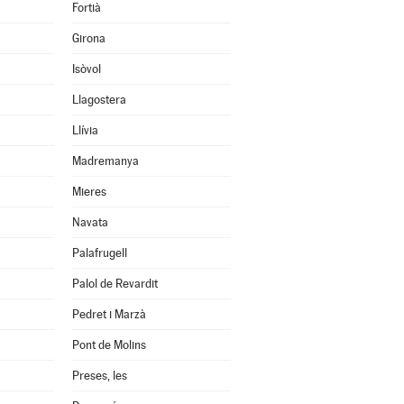
Fortià
Girona
Isòvol
Llagostera
Llívia
Madremanya
Mieres
Navata
Palafrugell
Palol de Revardit
Pedret i Marzà
Pont de Molins
Preses, les