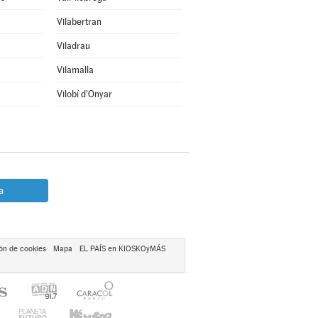
Vilabertran
Viladrau
Vilamalla
Vilobí d'Onyar
a
ón de cookies
Mapa
EL PAÍS en KIOSKOyMÁS