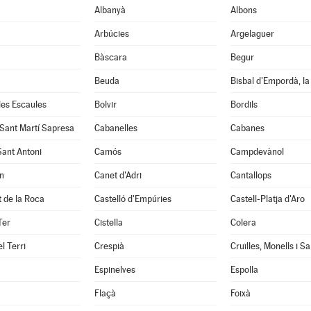
Albanyà
Albons
Arbúcies
Argelaguer
Bàscara
Begur
Beuda
Bisbal d'Empordà, la
 les Escaules
Bolvir
Bordils
 Sant Martí Sapresa
Cabanelles
Cabanes
Sant Antoni
Camós
Campdevànol
n
Canet d'Adri
Cantallops
it de la Roca
Castelló d'Empúries
Castell-Platja d'Aro
Ter
Cistella
Colera
l Terri
Crespià
Espinelves
Espolla
Flaçà
Foixà