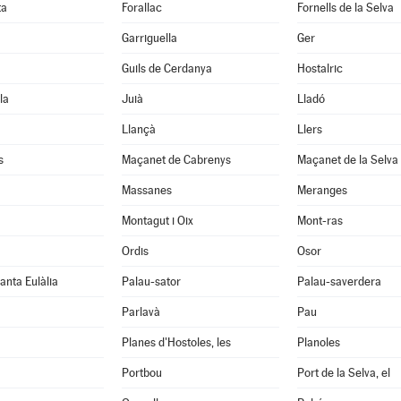
ta
Forallac
Fornells de la Selva
Garriguella
Ger
Guils de Cerdanya
Hostalric
la
Juià
Lladó
Llançà
Llers
s
Maçanet de Cabrenys
Maçanet de la Selva
Massanes
Meranges
Montagut i Oix
Mont-ras
Ordis
Osor
anta Eulàlia
Palau-sator
Palau-saverdera
Parlavà
Pau
Planes d'Hostoles, les
Planoles
Portbou
Port de la Selva, el