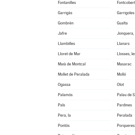
Fontanilles
Fontcober
Garrigàs
Garrigoles
Gombrèn
Gualta
Jafre
Jonquera, 
Llambilles
Llanars
Lloret de Mar
Llosses, le
Maià de Montcal
Masarac
Mollet de Peralada
Molló
Ogassa
Olot
Palamós
Palau de S
Pals
Pardines
Pera, la
Peralada
Pontós
Porqueres