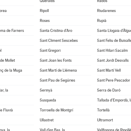
Queralbs
Rabós
abrea
Ripoll
Riudarenes
Roses
Rupià
oma de Farners
Santa Cristina d'Aro
Santa Llogaia d'Àlg
Sant Climent Sescebes
Sant Feliu de Buixall
l
Sant Gregori
Sant Hilari Sacalm
de Mollet
Sant Joan les Fonts
Sant Jordi Desvalls
nç de la Muga
Sant Martí de Llémena
Sant Martí Vell
Sant Pau de Segúries
Sant Pere Pescador
ar, la
Serinyà
Serra de Daró
Susqueda
Tallada d'Empordà, l
e Fluvià
Torroella de Montgrí
Tortellà
Ullastret
Ultramort
nya, la
Vall d'en Bas, la
Vallfogona de Ripoll