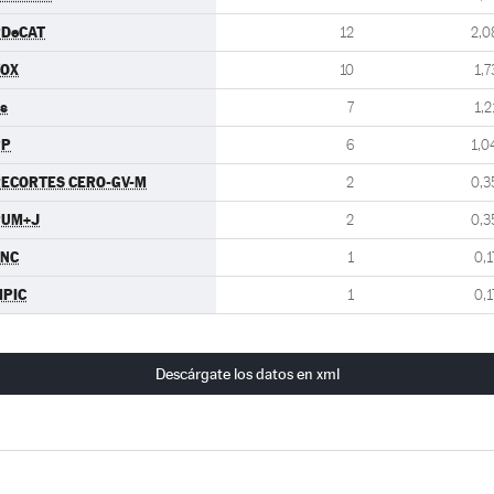
PDeCAT
12
2,0
VOX
10
1,7
s
7
1,2
PP
6
1,0
ECORTES CERO-GV-M
2
0,3
PUM+J
2
0,3
FNC
1
0,1
PIC
1
0,1
Descárgate los datos en xml