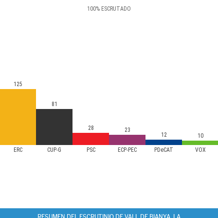
100
%
ESCRUTADO
125
81
28
23
12
10
ERC
CUP-G
PSC
ECP-PEC
PDeCAT
VOX
RESUMEN DEL ESCRUTINIO DE VALL DE BIANYA, LA