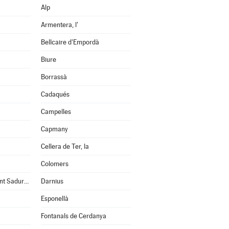
Alp
Armentera, l'
Bellcaire d'Empordà
Biure
Borrassà
Cadaqués
Campelles
Capmany
Cellera de Ter, la
Colomers
Cruïlles, Monells i Sant Sadurní de l'Heura
Darnius
Esponellà
Fontanals de Cerdanya