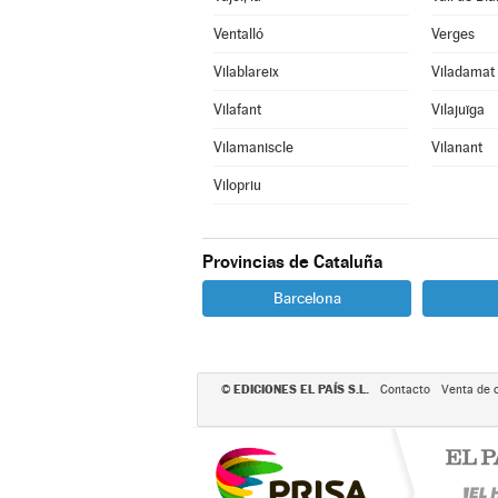
Ventalló
Verges
Vilablareix
Viladamat
Vilafant
Vilajuïga
Vilamaniscle
Vilanant
Vilopriu
Provincias de Cataluña
Barcelona
EDICIONES EL PAÍS S.L.
©
Contacto
Venta de 