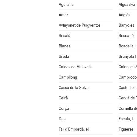
Agullana
Aiguaviva
Amer
Anglès
Avinyonet de Puigventós
Banyoles
Besalú
Bescanó
Blanes
Boadella i
Breda
Brunyola i
Caldes de Malavella
Calonge i 
Campllong
Camprodo
Cassà de la Selva
Castellfoll
Celrà
Cervià de 
Corçà
Cornellà de
Das
Escala, l'
Far d'Empordà, el
Figueres