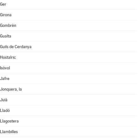
Ger
Girona
Gombrèn
Gualta
Guils de Cerdanya
Hostalric
Isòvol
Jafre
Jonquera, la
Juià
Lladó
Llagostera
Llambilles