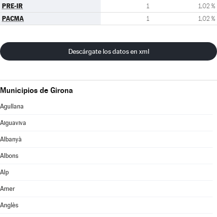
PRE-IR
1
1,02 %
PACMA
1
1,02 %
Descárgate los datos en xml
Municipios de Girona
Agullana
Aiguaviva
Albanyà
Albons
Alp
Amer
Anglès