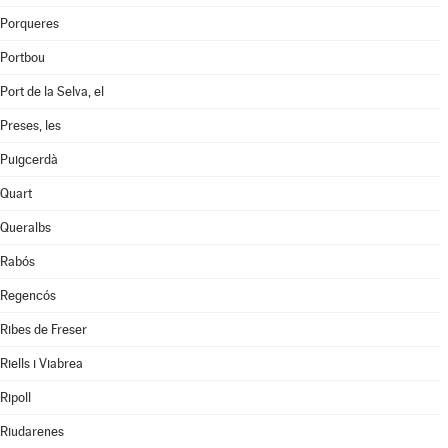
Porqueres
Portbou
Port de la Selva, el
Preses, les
Puigcerdà
Quart
Queralbs
Rabós
Regencós
Ribes de Freser
Riells i Viabrea
Ripoll
Riudarenes