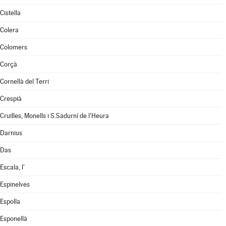
Cistella
Colera
Colomers
Corçà
Cornellà del Terri
Crespià
Cruïlles, Monells i S.Sadurní de l'Heura
Darnius
Das
Escala, l'
Espinelves
Espolla
Esponellà