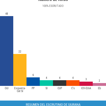
100
%
ESCRUTADO
48
22
6
4
4
4
3
2
CiU
Esquerra-
PP
SI
CUP
C's
ICV-EUiA
Eb
Cat Sí
RESUMEN DEL ESCRUTINIO DE SIURANA