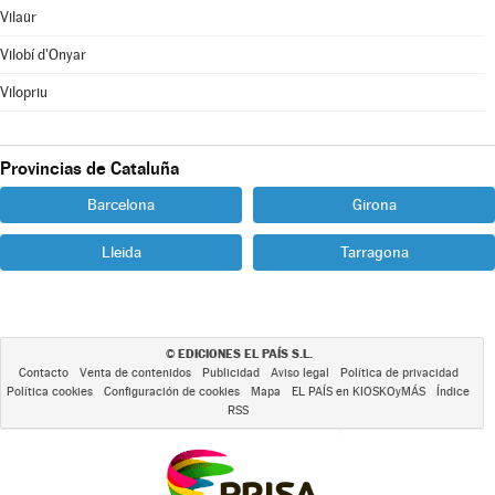
Vilaür
Vilobí d'Onyar
Vilopriu
Provincias de Cataluña
Barcelona
Girona
Lleida
Tarragona
EDICIONES EL PAÍS S.L.
©
Contacto
Venta de contenidos
Publicidad
Aviso legal
Política de privacidad
Política cookies
Configuración de cookies
Mapa
EL PAÍS en KIOSKOyMÁS
Índice
RSS