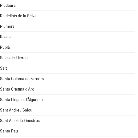
Riudaura
Riudellots de la Selva
Riumors
Roses
Rupià
Sales de Llierca
Salt
Santa Coloma de Farners
Santa Cristina d'Aro
Santa Llogaia d'Àlguema
Sant Andreu Salou
Sant Aniol de Finestres
Santa Pau