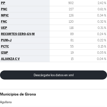
PP
902
2,42 %
PNC
227
0,61 %
MPIC
126
0,34 %
FNC
120
0,32 %
UEP
116
0,31 %
RECORTES CERO-GV-M
89
0,24 %
PUM+J
81
0,22 %
PCTC
55
0,15 %
IZQP
19
0,05 %
ALIANZA C V
15
0,04 %
Descárgate los datos en xml
Municipios de Girona
Agullana