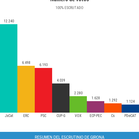
100
%
ESCRUTADO
12.240
6.498
6.193
4.039
2.280
1.628
1.292
1.124
JxCat
ERC
PSC
CUP-G
VOX
ECP-PEC
Cs
PDeCAT
RESUMEN DEL ESCRUTINIO DE GIRONA