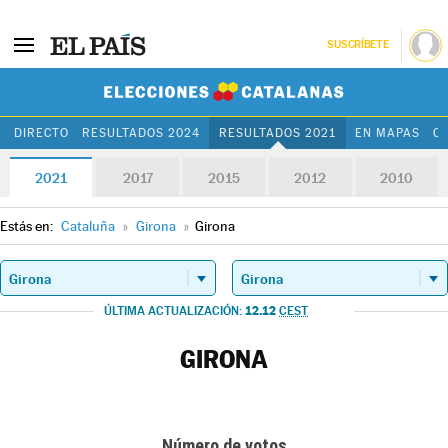
SUSCRÍBETE
Elecciones Cat
DIRECTO
RESULTADOS 2024
RESULTADOS 2021
EN MAPAS
C
2021
2017
2015
2012
2010
Estás en:
Cataluña
»
Girona
»
Girona
12.12
ÚLTIMA ACTUALIZACIÓN:
CEST
GIRONA
Número de votos