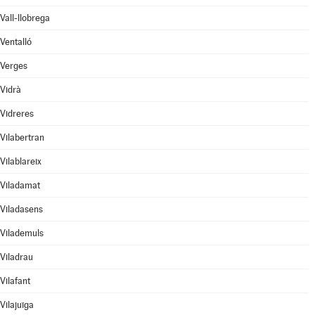
Vall-llobrega
Ventalló
Verges
Vidrà
Vidreres
Vilabertran
Vilablareix
Viladamat
Viladasens
Vilademuls
Viladrau
Vilafant
Vilajuïga