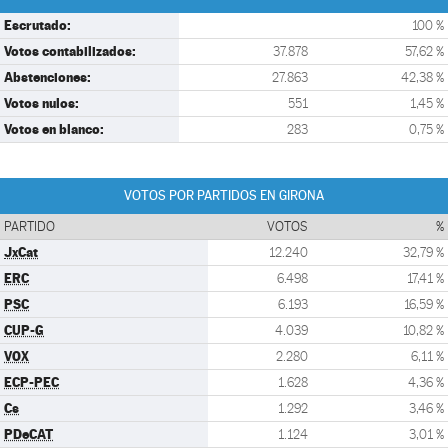
Escrutado:
100 %
Votos contabilizados:
37.878
57,62 %
Abstenciones:
27.863
42,38 %
Votos nulos:
551
1,45 %
Votos en blanco:
283
0,75 %
VOTOS POR PARTIDOS EN GIRONA
PARTIDO
VOTOS
%
JxCat
12.240
32,79 %
ERC
6.498
17,41 %
PSC
6.193
16,59 %
CUP-G
4.039
10,82 %
VOX
2.280
6,11 %
ECP-PEC
1.628
4,36 %
Cs
1.292
3,46 %
PDeCAT
1.124
3,01 %