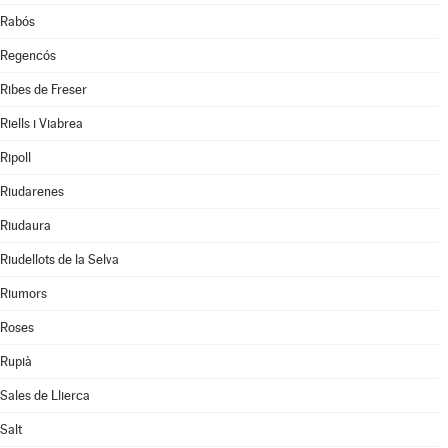
Rabós
Regencós
Ribes de Freser
Riells i Viabrea
Ripoll
Riudarenes
Riudaura
Riudellots de la Selva
Riumors
Roses
Rupià
Sales de Llierca
Salt