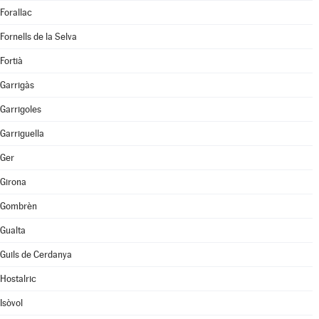
Forallac
Fornells de la Selva
Fortià
Garrigàs
Garrigoles
Garriguella
Ger
Girona
Gombrèn
Gualta
Guils de Cerdanya
Hostalric
Isòvol