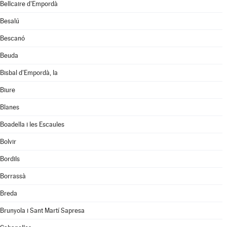
Bellcaire d'Empordà
Besalú
Bescanó
Beuda
Bisbal d'Empordà, la
Biure
Blanes
Boadella i les Escaules
Bolvir
Bordils
Borrassà
Breda
Brunyola i Sant Martí Sapresa