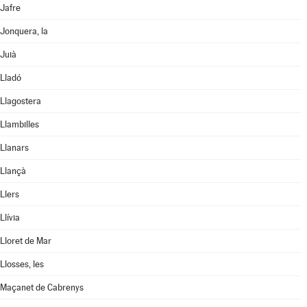
Jafre
Jonquera, la
Juià
Lladó
Llagostera
Llambilles
Llanars
Llançà
Llers
Llívia
Lloret de Mar
Llosses, les
Maçanet de Cabrenys