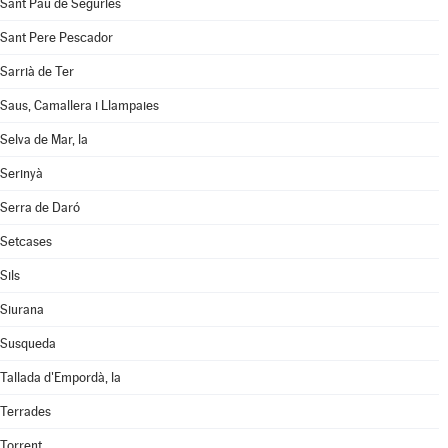
Sant Pau de Segúries
Sant Pere Pescador
Sarrià de Ter
Saus, Camallera i Llampaies
Selva de Mar, la
Serinyà
Serra de Daró
Setcases
Sils
Siurana
Susqueda
Tallada d'Empordà, la
Terrades
Torrent