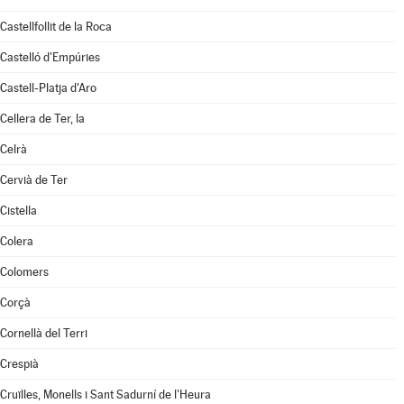
Castellfollit de la Roca
Castelló d'Empúries
Castell-Platja d'Aro
Cellera de Ter, la
Celrà
Cervià de Ter
Cistella
Colera
Colomers
Corçà
Cornellà del Terri
Crespià
Cruïlles, Monells i Sant Sadurní de l'Heura