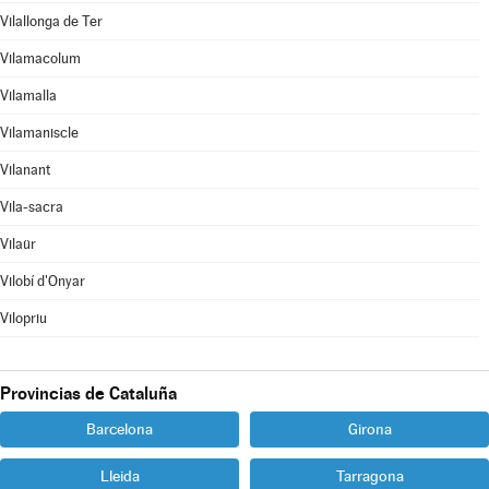
Vilallonga de Ter
Vilamacolum
Vilamalla
Vilamaniscle
Vilanant
Vila-sacra
Vilaür
Vilobí d'Onyar
Vilopriu
Provincias de Cataluña
Barcelona
Girona
Lleida
Tarragona