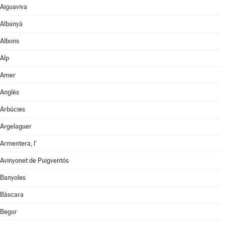
Aiguaviva
Albanyà
Albons
Alp
Amer
Anglès
Arbúcies
Argelaguer
Armentera, l'
Avinyonet de Puigventós
Banyoles
Bàscara
Begur