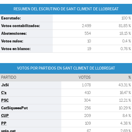
RESUMEN DEL ESCRUTINIO DE SANT CLIMENT DE LLOBREGAT
Escrutado:
100 %
Votos contabilizados:
2.499
81,85 %
Abstenciones:
554
18,15 %
Votos nulos:
10
0,4 %
Votos en blanco:
19
0,76 %
VOTOS POR PARTIDOS EN SANT CLIMENT DE LLOBREGAT
PARTIDO
VOTOS
%
JxSí
1.078
43,31 %
C's
410
16,47 %
PSC
304
12,21 %
CatSíqueesPot
256
10,29 %
CUP
209
8,4 %
PP
109
4,38 %
unio.cat
67
2,69 %