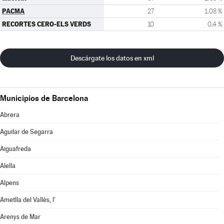
PACMA
27
1,08 %
RECORTES CERO-ELS VERDS
10
0,4 %
Descárgate los datos en xml
Municipios de Barcelona
Abrera
Aguilar de Segarra
Aiguafreda
Alella
Alpens
Ametlla del Vallès, l'
Arenys de Mar