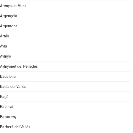
Arenys de Munt
Argençola
Argentona
Artés
Avià
Avinyó
Avinyonet del Penedès
Badalona
Badia del Vallès
Bagà
Balenyà
Balsareny
Barberà del Vallès