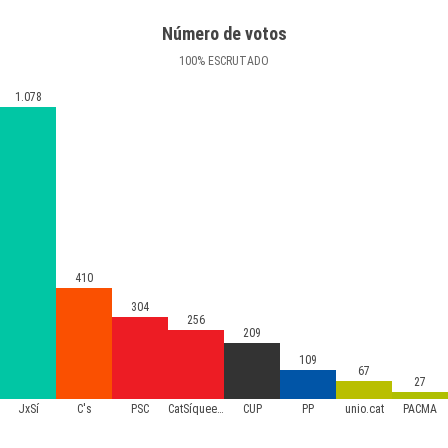
Número de votos
100
%
ESCRUTADO
1.078
410
304
256
209
109
67
27
JxSí
C's
PSC
CatSíqueesPot
CUP
PP
unio.cat
PACMA