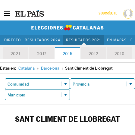
SUSCRÍBETE
Elecciones Cat
DIRECTO
RESULTADOS 2024
RESULTADOS 2021
EN MAPAS
C
2021
2017
2015
2012
2010
Estás en:
Cataluña
»
Barcelona
»
Sant Climent de Llobregat
SANT CLIMENT DE LLOBREGAT