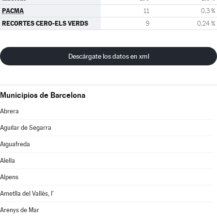
PACMA
11
0,3 %
RECORTES CERO-ELS VERDS
9
0,24 %
Descárgate los datos en xml
Municipios de Barcelona
Abrera
Aguilar de Segarra
Aiguafreda
Alella
Alpens
Ametlla del Vallès, l'
Arenys de Mar