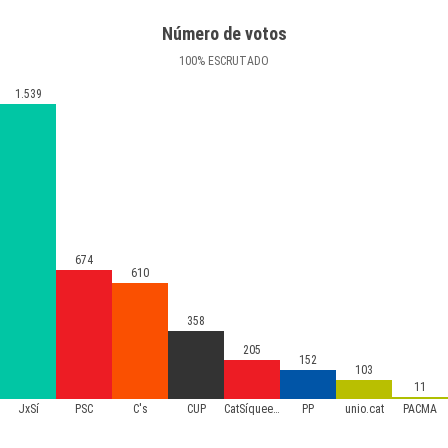
Número de votos
100
%
ESCRUTADO
1.539
674
610
358
205
152
103
11
JxSí
PSC
C's
CUP
CatSíqueesPot
PP
unio.cat
PACMA