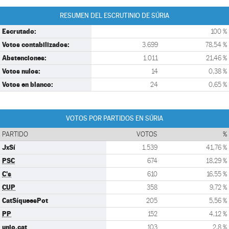
RESUMEN DEL ESCRUTINIO DE SÚRIA
Escrutado:
100 %
Votos contabilizados:
3.699
78,54 %
Abstenciones:
1.011
21,46 %
Votos nulos:
14
0,38 %
Votos en blanco:
24
0,65 %
VOTOS POR PARTIDOS EN SÚRIA
PARTIDO
VOTOS
%
JxSí
1.539
41,76 %
PSC
674
18,29 %
C's
610
16,55 %
CUP
358
9,72 %
CatSíqueesPot
205
5,56 %
PP
152
4,12 %
unio.cat
103
2,8 %