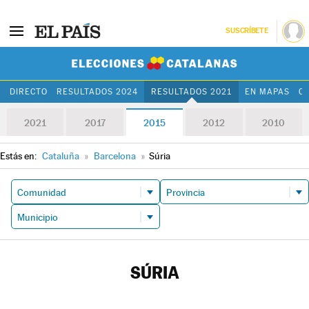
SUSCRÍBETE
Elecciones Cat
DIRECTO
RESULTADOS 2024
RESULTADOS 2021
EN MAPAS
C
2021
2017
2015
2012
2010
Estás en:
Cataluña
»
Barcelona
»
Súria
SÚRIA