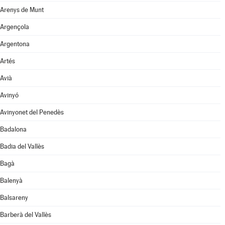
Arenys de Munt
Argençola
Argentona
Artés
Avià
Avinyó
Avinyonet del Penedès
Badalona
Badia del Vallès
Bagà
Balenyà
Balsareny
Barberà del Vallès