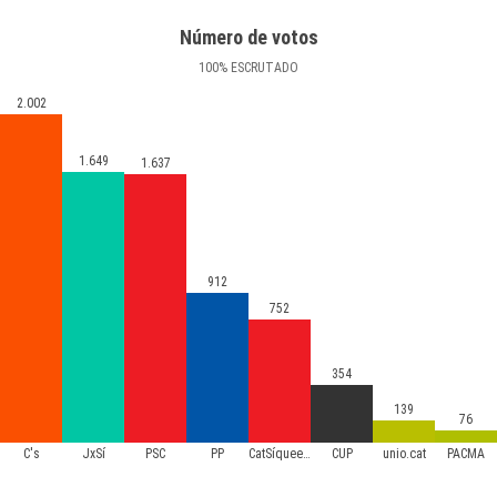
Número de votos
100
%
ESCRUTADO
2.002
1.649
1.637
912
752
354
139
76
C's
JxSí
PSC
PP
CatSíqueesPot
CUP
unio.cat
PACMA