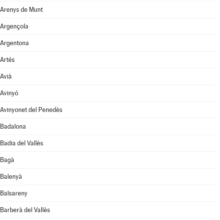
Arenys de Munt
Argençola
Argentona
Artés
Avià
Avinyó
Avinyonet del Penedès
Badalona
Badia del Vallès
Bagà
Balenyà
Balsareny
Barberà del Vallès