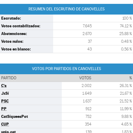
RESUMEN DEL ESCRUTINIO DE CANOVELLES
Escrutado:
100 %
Votos contabilizados:
7.645
74,12 %
Abstenciones:
2.670
25,88 %
Votos nulos:
37
0,48 %
Votos en blanco:
43
0,56 %
VOTOS POR PARTIDOS EN CANOVELLES
PARTIDO
VOTOS
%
C's
2.002
26,31 %
JxSí
1.649
21,67 %
PSC
1.637
21,52 %
PP
912
11,99 %
CatSíqueesPot
752
9,88 %
CUP
354
4,65 %
unio.cat
139
1,83 %