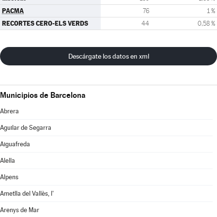
PACMA
76
1 %
RECORTES CERO-ELS VERDS
44
0,58 %
Descárgate los datos en xml
Municipios de Barcelona
Abrera
Aguilar de Segarra
Aiguafreda
Alella
Alpens
Ametlla del Vallès, l'
Arenys de Mar