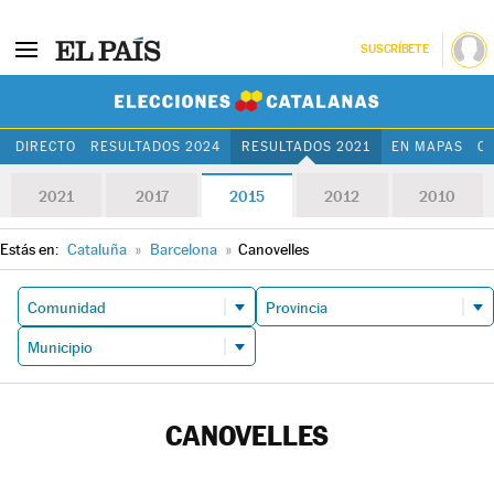
SUSCRÍBETE
Elecciones Cat
DIRECTO
RESULTADOS 2024
RESULTADOS 2021
EN MAPAS
C
2021
2017
2015
2012
2010
Estás en:
Cataluña
»
Barcelona
»
Canovelles
CANOVELLES