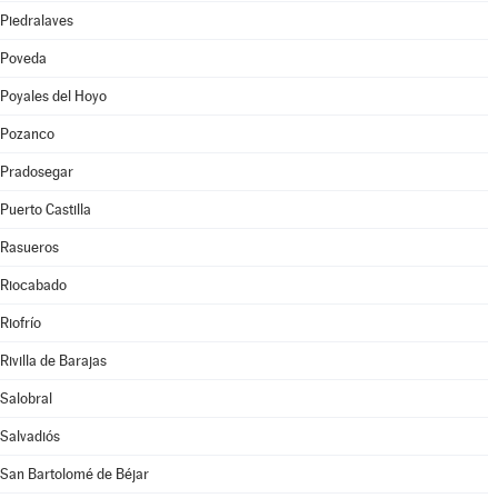
Piedralaves
Poveda
Poyales del Hoyo
Pozanco
Pradosegar
Puerto Castilla
Rasueros
Riocabado
Riofrío
Rivilla de Barajas
Salobral
Salvadiós
San Bartolomé de Béjar