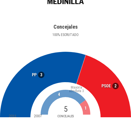
MEDINILLA
Concejales
100
%
ESCRUTADO
3
PP
2
PSOE
Mayoría
absoluta
3
4
5
1
2011
2007
CONCEJALES