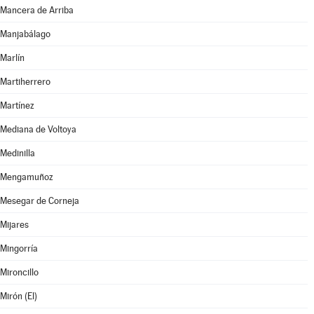
Mancera de Arriba
Manjabálago
Marlín
Martiherrero
Martínez
Mediana de Voltoya
Medinilla
Mengamuñoz
Mesegar de Corneja
Mijares
Mingorría
Mironcillo
Mirón (El)