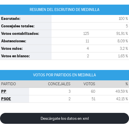
RESUMEN DEL ESCRUTINIO DE MEDINILLA
Escrutado:
100 %
Concejales totales:
5
Votos contabilizados:
125
91,91 %
Abstenciones:
11
8,09 %
Votos nulos:
4
3,2 %
Votos en blanco:
2
1,65 %
VOTOS POR PARTIDOS EN MEDINILLA
PARTIDO
CONCEJALES
VOTOS
%
PP
3
60
49,59 %
PSOE
2
51
42,15 %
Descárgate los datos en xml