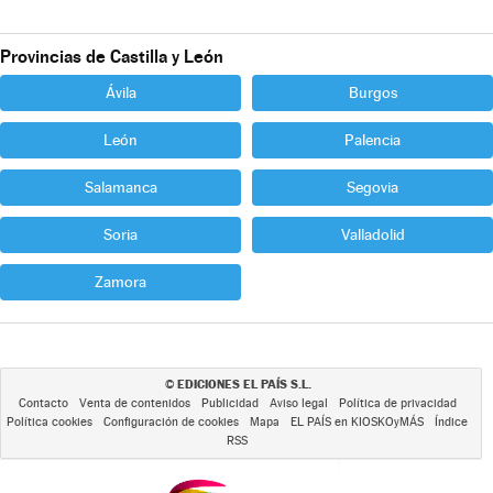
Provincias de Castilla y León
Ávila
Burgos
León
Palencia
Salamanca
Segovia
Soria
Valladolid
Zamora
EDICIONES EL PAÍS S.L.
©
Contacto
Venta de contenidos
Publicidad
Aviso legal
Política de privacidad
Política cookies
Configuración de cookies
Mapa
EL PAÍS en KIOSKOyMÁS
Índice
RSS