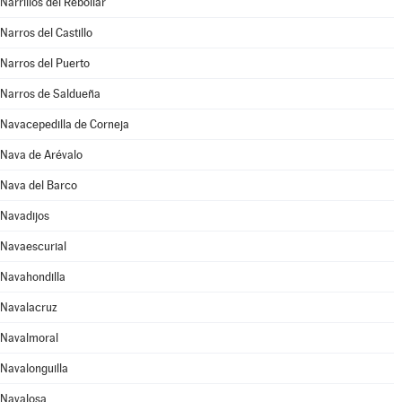
Narrillos del Rebollar
Narros del Castillo
Narros del Puerto
Narros de Saldueña
Navacepedilla de Corneja
Nava de Arévalo
Nava del Barco
Navadijos
Navaescurial
Navahondilla
Navalacruz
Navalmoral
Navalonguilla
Navalosa