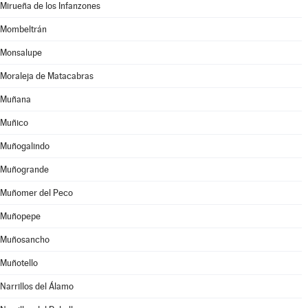
Mirueña de los Infanzones
Mombeltrán
Monsalupe
Moraleja de Matacabras
Muñana
Muñico
Muñogalindo
Muñogrande
Muñomer del Peco
Muñopepe
Muñosancho
Muñotello
Narrillos del Álamo