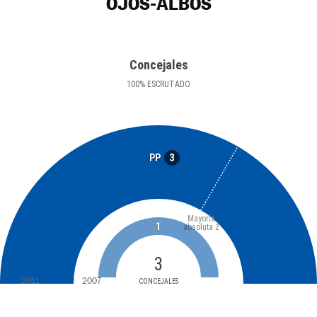
OJOS-ALBOS
Concejales
100
%
ESCRUTADO
3
PP
Mayoría
1
absoluta
2
3
2011
2007
CONCEJALES