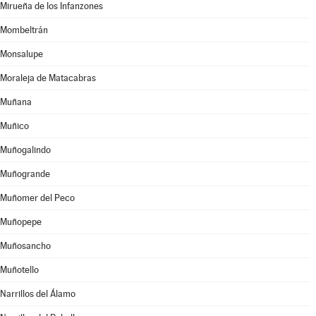
Mirueña de los Infanzones
Mombeltrán
Monsalupe
Moraleja de Matacabras
Muñana
Muñico
Muñogalindo
Muñogrande
Muñomer del Peco
Muñopepe
Muñosancho
Muñotello
Narrillos del Álamo