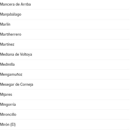
Mancera de Arriba
Manjabálago
Marlín
Martiherrero
Martínez
Mediana de Voltoya
Medinilla
Mengamuñoz
Mesegar de Corneja
Mijares
Mingorría
Mironcillo
Mirón (El)