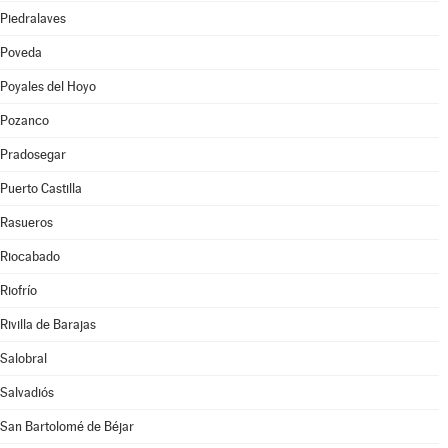
Piedralaves
Poveda
Poyales del Hoyo
Pozanco
Pradosegar
Puerto Castilla
Rasueros
Riocabado
Riofrío
Rivilla de Barajas
Salobral
Salvadiós
San Bartolomé de Béjar