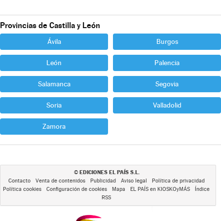
Provincias de Castilla y León
Ávila
Burgos
León
Palencia
Salamanca
Segovia
Soria
Valladolid
Zamora
EDICIONES EL PAÍS S.L.
©
Contacto
Venta de contenidos
Publicidad
Aviso legal
Política de privacidad
Política cookies
Configuración de cookies
Mapa
EL PAÍS en KIOSKOyMÁS
Índice
RSS