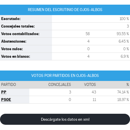
RESUMEN DEL ESCRUTINIO DE OJOS-ALBOS
Escrutado:
100 %
Concejales totales:
3
Votos contabilizados:
58
93,55 %
Abstenciones:
4
6,45 %
Votos nulos:
0
0 %
Votos en blanco:
4
6,9 %
VOTOS POR PARTIDOS EN OJOS-ALBOS
PARTIDO
CONCEJALES
VOTOS
%
PP
3
43
74,14 %
PSOE
0
11
18,97 %
Descárgate los datos en xml