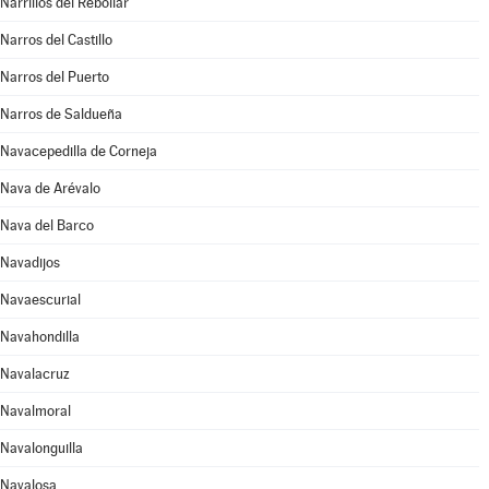
Narrillos del Rebollar
Narros del Castillo
Narros del Puerto
Narros de Saldueña
Navacepedilla de Corneja
Nava de Arévalo
Nava del Barco
Navadijos
Navaescurial
Navahondilla
Navalacruz
Navalmoral
Navalonguilla
Navalosa