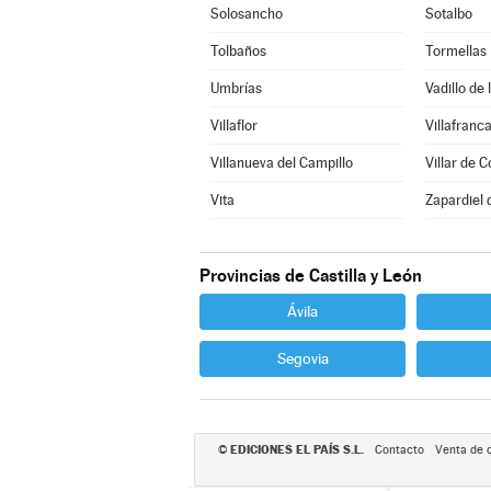
Solosancho
Sotalbo
Tolbaños
Tormellas
Umbrías
Vadillo de 
Villaflor
Villafranca
Villanueva del Campillo
Villar de C
Vita
Zapardiel 
Provincias de Castilla y León
Ávila
Segovia
EDICIONES EL PAÍS S.L.
©
Contacto
Venta de 