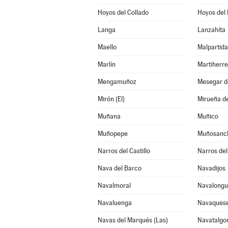
Hoyos del Collado
Hoyos del 
Langa
Lanzahíta
Maello
Malpartida
Marlín
Martiherre
Mengamuñoz
Mesegar d
Mirón (El)
Mirueña de
Muñana
Muñico
Muñopepe
Muñosanc
Narros del Castillo
Narros del
Nava del Barco
Navadijos
Navalmoral
Navalongui
Navaluenga
Navaques
Navas del Marqués (Las)
Navatalgo