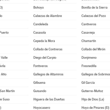
l)
Bohoyo
Bonilla de la Sierra
do
Cabezas de Alambre
Cabezas del Pozo
Candeleda
Cantiveros
Puerto
Casasola
Casavieja
Cepeda la Mora
Chamartín
Collado de Contreras
Collado del Mirón
 Valle
Diego del Carpio
Donjimeno
vila
Fontiveros
Fresnedilla
e Año
Gallegos de Altamiros
Gallegos de Sobrino
Gilbuena
Gil García
San Martín
Guisando
Gutierre-Muñoz
de Suso
Higuera de las Dueñas
Hija de Dios (La)
)
Hoyocasero
Hoyo de Pinares (El)