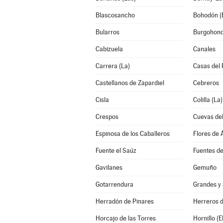
Blascosancho
Bohodón (E
Bularros
Burgohon
Cabizuela
Canales
Carrera (La)
Casas del 
Castellanos de Zapardiel
Cebreros
Cisla
Colilla (La)
Crespos
Cuevas del
Espinosa de los Caballeros
Flores de Á
Fuente el Saúz
Fuentes d
Gavilanes
Gemuño
Gotarrendura
Grandes y 
Herradón de Pinares
Herreros 
Horcajo de las Torres
Hornillo (El