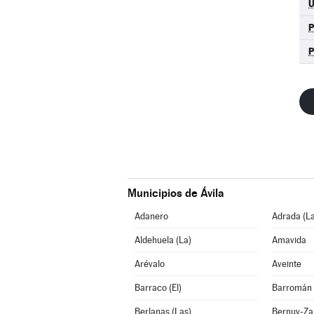
Municipios de Ávila
Adanero
Adrada (La
Aldehuela (La)
Amavida
Arévalo
Aveinte
Barraco (El)
Barromán
Berlanas (Las)
Bernuy-Za