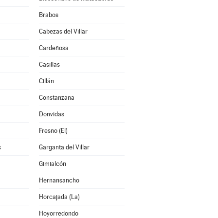
Brabos
Cabezas del Villar
Cardeñosa
Casillas
Cillán
Constanzana
Donvidas
Fresno (El)
s
Garganta del Villar
Gimialcón
Hernansancho
Horcajada (La)
Hoyorredondo