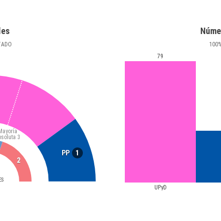
les
Núme
TADO
100
79
Mayoría
bsoluta
3
1
PP
2
ES
UPyD