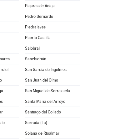
Pajares de Adaja
Pedro Bernardo
Piedralaves
Puerto Castilla
Salobral
inares
Sanchidrián
rdiel
San García de Ingelmos
lo
San Juan del Olmo
ja
San Miguel de Serrezuela
es
Santa María del Arroyo
ar
Santiago del Collado
alo
Serrada (La)
Solana de Rioalmar