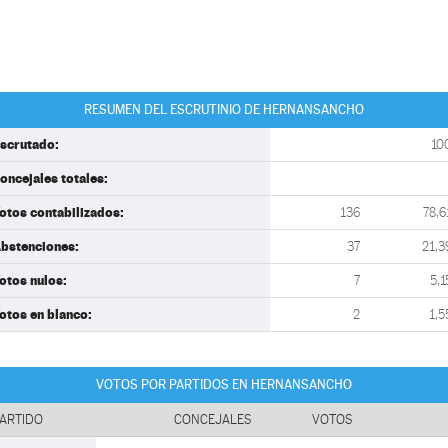
RESUMEN DEL ESCRUTINIO DE HERNANSANCHO
scrutado:
10
oncejales totales:
otos contabilizados:
136
78,6
bstenciones:
37
21,3
otos nulos:
7
5,1
otos en blanco:
2
1,5
VOTOS POR PARTIDOS EN HERNANSANCHO
ARTIDO
CONCEJALES
VOTOS