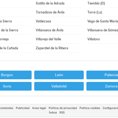
Sotillo de la Adrada
Tiemblo (El)
Tornadizos de Ávila
Torre (La)
la Sierra
Valdecasa
Vega de Santa María
 de la Sierra
Villanueva de Ávila
Villanueva de Góme
orneja
Villarejo del Valle
Villatoro
de la Cañada
Zapardiel de la Ribera
Burgos
León
Palencia
Soria
Valladolid
Zamora
contenidos
Publicidad
Aviso legal
Política de privacidad
Política cookies
Configuraci
Índice
RSS