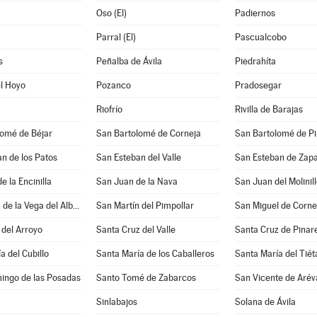
Oso (El)
Padiernos
Parral (El)
Pascualcobo
s
Peñalba de Ávila
Piedrahíta
l Hoyo
Pozanco
Pradosegar
Riofrío
Rivilla de Barajas
lomé de Béjar
San Bartolomé de Corneja
San Bartolomé de P
n de los Patos
San Esteban del Valle
San Esteban de Zapa
e la Encinilla
San Juan de la Nava
San Juan del Molinil
San Martín de la Vega del Alberche
San Martín del Pimpollar
San Miguel de Corne
del Arroyo
Santa Cruz del Valle
Santa Cruz de Pinar
a del Cubillo
Santa María de los Caballeros
Santa María del Tiét
ingo de las Posadas
Santo Tomé de Zabarcos
San Vicente de Arév
Sinlabajos
Solana de Ávila