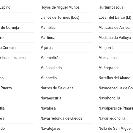
Espino
Hoyos de Miguel Muñoz
Hurtumpascual
Llanos de Tormes (Los)
Losar del Barco (El)
 de Corneja
Mamblas
Mancera de Arriba
ro
Martínez
Mediana de Voltoya
e Corneja
Mijares
Mingorría
 los Infanzones
Mombeltrán
Monsalupe
Muñogalindo
Muñogrande
ho
Muñotello
Narrillos del Álamo
 Puerto
Narros de Saldueña
Navacepedilla de Co
Navaescurial
Navahondilla
lla
Navalosa
Navalperal de Pinar
era
Navarredonda de Gredos
Navarredondilla
rdo
Navatejares
Neila de San Miguel