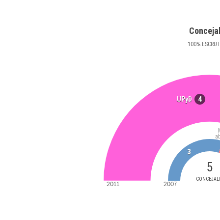
Conceja
100
%
ESCRU
4
UPyD
a
3
5
CONCEJAL
2011
2007