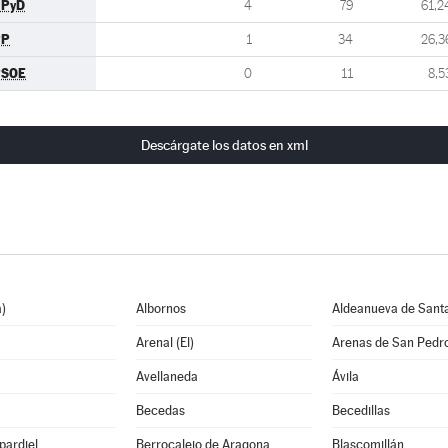
UPyD
4
79
61,2
PP
1
34
26,3
PSOE
0
11
8,5
Descárgate los datos en xml
)
Albornos
Aldeanueva de Sant
Arenal (El)
Arenas de San Pedr
Avellaneda
Ávila
Becedas
Becedillas
pardiel
Berrocalejo de Aragona
Blascomillán