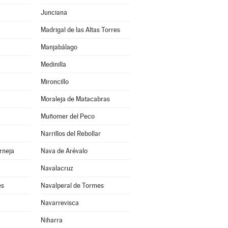
Junciana
Madrigal de las Altas Torres
Manjabálago
Medinilla
Mironcillo
Moraleja de Matacabras
Muñomer del Peco
Narrillos del Rebollar
rneja
Nava de Arévalo
Navalacruz
es
Navalperal de Tormes
Navarrevisca
Niharra