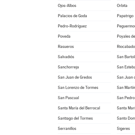
Ojos-Albos
Orbita
Palacios de Goda
Papatrigo
Pedro-Rodríguez
Peguerino
Poveda
Poyales de
Rasueros
Riocabado
Salvadiós
San Barto
Sanchorreja
San Esteba
San Juan de Gredos
San Juan d
San Lorenzo de Tormes
San Pascual
San Pedro 
Santa María del Berrocal
Santa Marí
Santiago del Tormes
Santo Dom
Serranillos
Sigeres