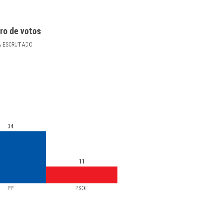
ro de votos
%
ESCRUTADO
34
11
PP
PSOE