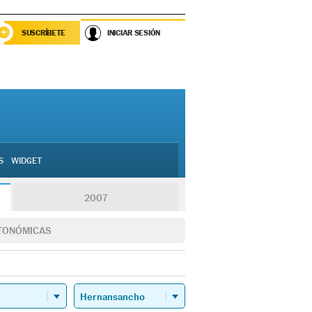
SUSCRÍBETE
INICIAR SESIÓN
S
WIDGET
2007
TONÓMICAS