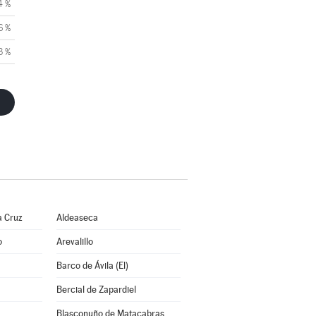
4 %
6 %
3 %
a Cruz
Aldeaseca
o
Arevalillo
Barco de Ávila (El)
Bercial de Zapardiel
Blasconuño de Matacabras