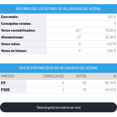
RESUMEN DEL ESCRUTINIO DE VILLANUEVA DEL ACERAL
Escrutado:
100 %
Concejales totales:
5
Votos contabilizados:
107
79,85 %
Abstenciones:
27
20,15 %
Votos nulos:
5
4,67 %
Votos en blanco:
4
3,92 %
VOTOS POR PARTIDOS EN VILLANUEVA DEL ACERAL
PARTIDO
CONCEJALES
VOTOS
%
PP
4
62
60,78 %
PSOE
1
35
34,31 %
Descárgate los datos en xml