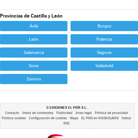
Provincias de Castilla y León
Ávila
Burgos
León
Palencia
Salamanca
Segovia
Soria
Valladolid
Zamora
EDICIONES EL PAÍS S.L.
©
Contacto
Venta de contenidos
Publicidad
Aviso legal
Política de privacidad
Política cookies
Configuración de cookies
Mapa
EL PAÍS en KIOSKOyMÁS
Índice
RSS