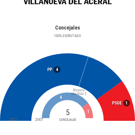
VILLANUEVA DEL ACERAL
Concejales
100
%
ESCRUTADO
4
PP
Mayoría
absoluta
3
4
1
PSOE
5
1
2011
2007
CONCEJALES