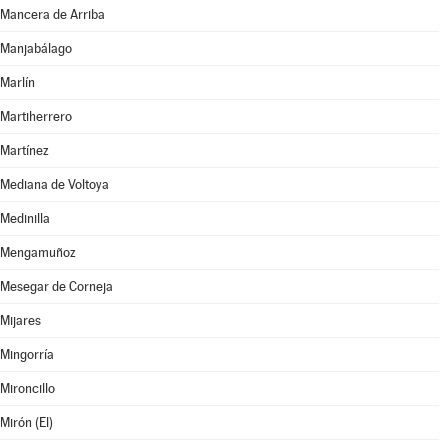
Mancera de Arriba
Manjabálago
Marlín
Martiherrero
Martínez
Mediana de Voltoya
Medinilla
Mengamuñoz
Mesegar de Corneja
Mijares
Mingorría
Mironcillo
Mirón (El)