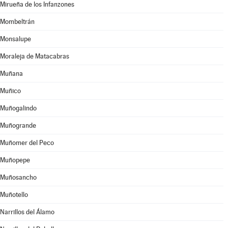
Mirueña de los Infanzones
Mombeltrán
Monsalupe
Moraleja de Matacabras
Muñana
Muñico
Muñogalindo
Muñogrande
Muñomer del Peco
Muñopepe
Muñosancho
Muñotello
Narrillos del Álamo