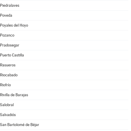
Piedralaves
Poveda
Poyales del Hoyo
Pozanco
Pradosegar
Puerto Castilla
Rasueros
Riocabado
Riofrío
Rivilla de Barajas
Salobral
Salvadiós
San Bartolomé de Béjar