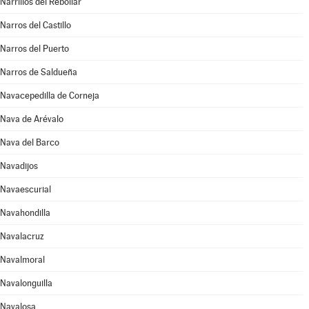
Narrillos del Rebollar
Narros del Castillo
Narros del Puerto
Narros de Saldueña
Navacepedilla de Corneja
Nava de Arévalo
Nava del Barco
Navadijos
Navaescurial
Navahondilla
Navalacruz
Navalmoral
Navalonguilla
Navalosa