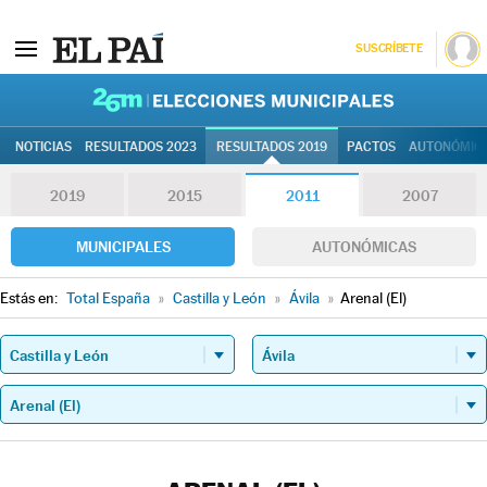
SUSCRÍBETE
26M | Elec
NOTICIAS
RESULTADOS 2023
RESULTADOS 2019
PACTOS
AUTONÓMIC
2019
2015
2011
2007
MUNICIPALES
AUTONÓMICAS
Estás en:
Total España
»
Castilla y León
»
Ávila
»
Arenal (El)