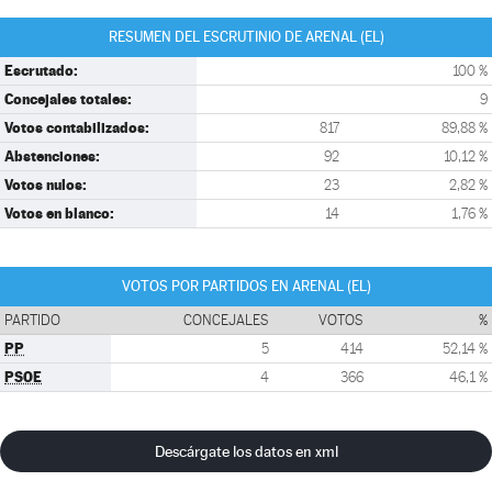
RESUMEN DEL ESCRUTINIO DE ARENAL (EL)
Escrutado:
100 %
Concejales totales:
9
Votos contabilizados:
817
89,88 %
Abstenciones:
92
10,12 %
Votos nulos:
23
2,82 %
Votos en blanco:
14
1,76 %
VOTOS POR PARTIDOS EN ARENAL (EL)
PARTIDO
CONCEJALES
VOTOS
%
PP
5
414
52,14 %
PSOE
4
366
46,1 %
Descárgate los datos en xml