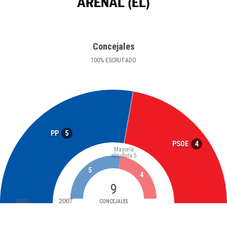
ARENAL (EL)
Concejales
100
%
ESCRUTADO
5
PP
4
PSOE
Mayoría
absoluta
5
5
4
9
2011
2007
CONCEJALES