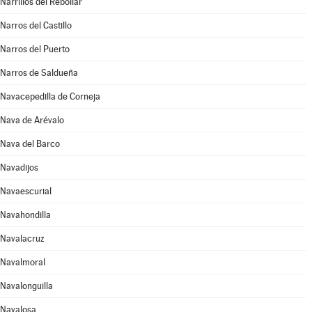
Narrillos del Rebollar
Narros del Castillo
Narros del Puerto
Narros de Saldueña
Navacepedilla de Corneja
Nava de Arévalo
Nava del Barco
Navadijos
Navaescurial
Navahondilla
Navalacruz
Navalmoral
Navalonguilla
Navalosa