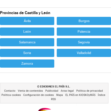
Provincias de Castilla y León
Ávila
Burgos
León
Palencia
Salamanca
Segovia
Soria
Valladolid
Zamora
EDICIONES EL PAÍS S.L.
©
Contacto
Venta de contenidos
Publicidad
Aviso legal
Política de privacidad
Política cookies
Configuración de cookies
Mapa
EL PAÍS en KIOSKOyMÁS
Índice
RSS