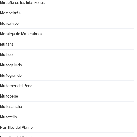
Mirueña de los Infanzones
Mombeltrán
Monsalupe
Moraleja de Matacabras
Muñana
Muñico
Muñogalindo
Muñogrande
Muñomer del Peco
Muñopepe
Muñosancho
Muñotello
Narrillos del Álamo