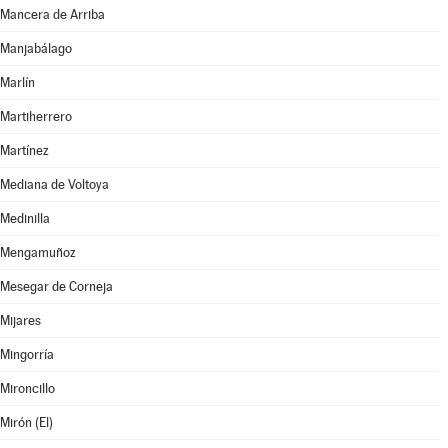
Mancera de Arriba
Manjabálago
Marlín
Martiherrero
Martínez
Mediana de Voltoya
Medinilla
Mengamuñoz
Mesegar de Corneja
Mijares
Mingorría
Mironcillo
Mirón (El)