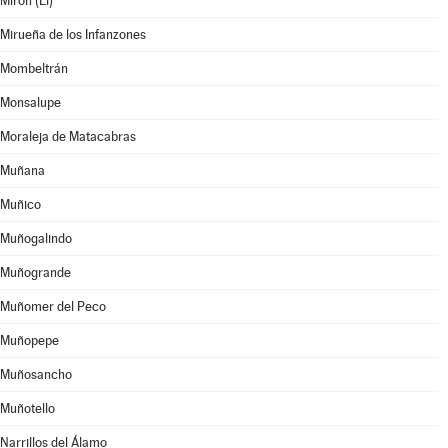
Mirón (El)
Mirueña de los Infanzones
Mombeltrán
Monsalupe
Moraleja de Matacabras
Muñana
Muñico
Muñogalindo
Muñogrande
Muñomer del Peco
Muñopepe
Muñosancho
Muñotello
Narrillos del Álamo