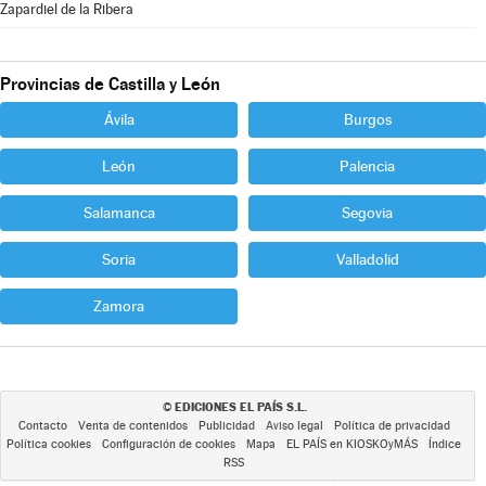
Zapardiel de la Ribera
Provincias de Castilla y León
Ávila
Burgos
León
Palencia
Salamanca
Segovia
Soria
Valladolid
Zamora
EDICIONES EL PAÍS S.L.
©
Contacto
Venta de contenidos
Publicidad
Aviso legal
Política de privacidad
Política cookies
Configuración de cookies
Mapa
EL PAÍS en KIOSKOyMÁS
Índice
RSS