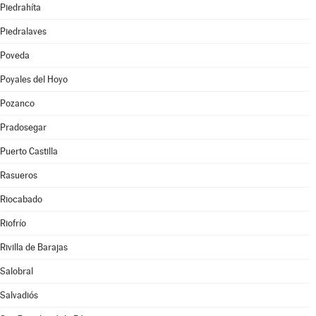
Piedrahíta
Piedralaves
Poveda
Poyales del Hoyo
Pozanco
Pradosegar
Puerto Castilla
Rasueros
Riocabado
Riofrío
Rivilla de Barajas
Salobral
Salvadiós