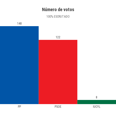
Número de votos
100
%
ESCRUTADO
148
122
8
PP
PSOE
IUCYL