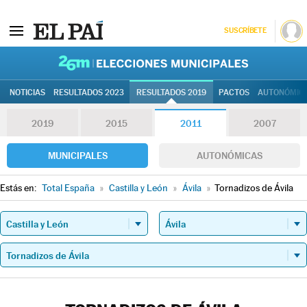
SUSCRÍBETE
26M | Elec
NOTICIAS
RESULTADOS 2023
RESULTADOS 2019
PACTOS
AUTONÓMIC
2019
2015
2011
2007
MUNICIPALES
AUTONÓMICAS
Estás en:
Total España
»
Castilla y León
»
Ávila
»
Tornadizos de Ávila