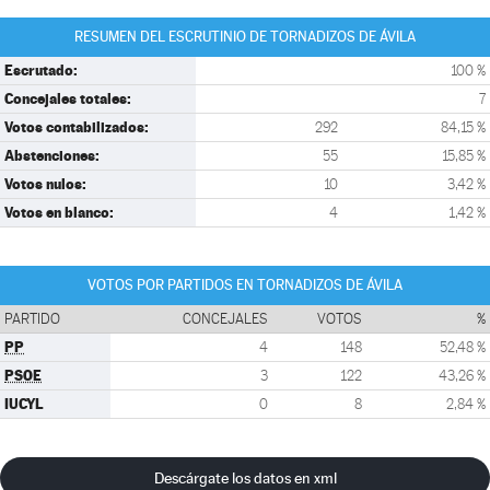
RESUMEN DEL ESCRUTINIO DE TORNADIZOS DE ÁVILA
Escrutado:
100 %
Concejales totales:
7
Votos contabilizados:
292
84,15 %
Abstenciones:
55
15,85 %
Votos nulos:
10
3,42 %
Votos en blanco:
4
1,42 %
VOTOS POR PARTIDOS EN TORNADIZOS DE ÁVILA
PARTIDO
CONCEJALES
VOTOS
%
PP
4
148
52,48 %
PSOE
3
122
43,26 %
IUCYL
0
8
2,84 %
Descárgate los datos en xml