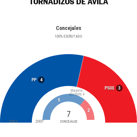
TORNADIZOS DE ÁVILA
Concejales
100
%
ESCRUTADO
4
PP
3
PSOE
Mayoría
absoluta
4
5
2
7
2011
2007
CONCEJALES