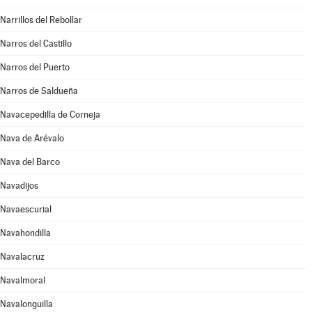
Narrillos del Rebollar
Narros del Castillo
Narros del Puerto
Narros de Saldueña
Navacepedilla de Corneja
Nava de Arévalo
Nava del Barco
Navadijos
Navaescurial
Navahondilla
Navalacruz
Navalmoral
Navalonguilla