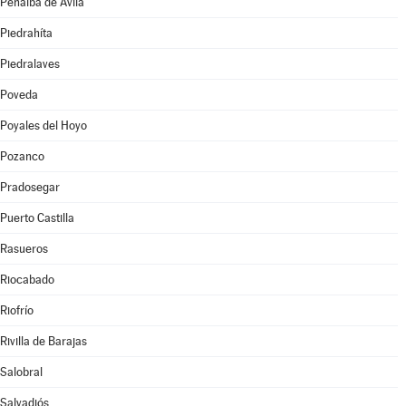
Peñalba de Ávila
Piedrahíta
Piedralaves
Poveda
Poyales del Hoyo
Pozanco
Pradosegar
Puerto Castilla
Rasueros
Riocabado
Riofrío
Rivilla de Barajas
Salobral
Salvadiós