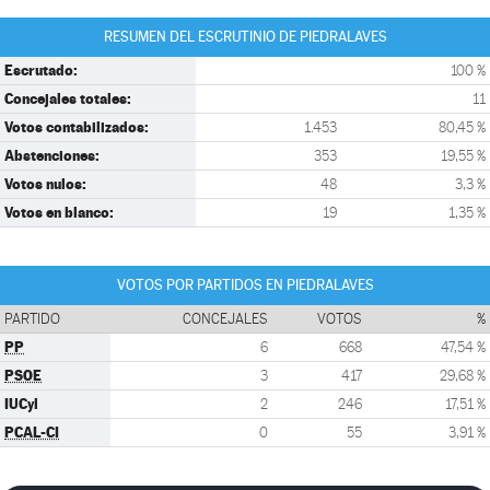
RESUMEN DEL ESCRUTINIO DE PIEDRALAVES
Escrutado:
100 %
Concejales totales:
11
Votos contabilizados:
1.453
80,45 %
Abstenciones:
353
19,55 %
Votos nulos:
48
3,3 %
Votos en blanco:
19
1,35 %
VOTOS POR PARTIDOS EN PIEDRALAVES
PARTIDO
CONCEJALES
VOTOS
%
PP
6
668
47,54 %
PSOE
3
417
29,68 %
IUCyl
2
246
17,51 %
PCAL-CI
0
55
3,91 %