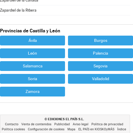
Zapardiel de la Cañada
Zapardiel de la Ribera
Provincias de Castilla y León
Ávila
Burgos
León
Palencia
Salamanca
Segovia
Soria
Valladolid
Zamora
EDICIONES EL PAÍS S.L.
©
Contacto
Venta de contenidos
Publicidad
Aviso legal
Política de privacidad
Política cookies
Configuración de cookies
Mapa
EL PAÍS en KIOSKOyMÁS
Índice