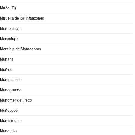
Mirón (El)
Mirueña de los Infanzones
Mombeltrán
Monsalupe
Moraleja de Matacabras
Muñana
Muñico
Muñogalindo
Muñogrande
Muñomer del Peco
Muñopepe
Muñosancho
Muñotello