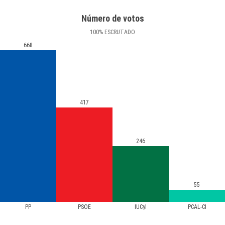
Número de votos
100
%
ESCRUTADO
668
417
246
55
PP
PSOE
IUCyl
PCAL-CI