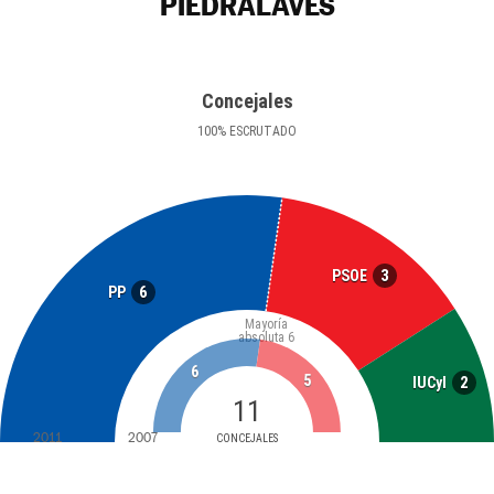
PIEDRALAVES
Concejales
100
%
ESCRUTADO
3
PSOE
6
PP
Mayoría
absoluta
6
6
5
2
IUCyl
11
2011
2007
CONCEJALES