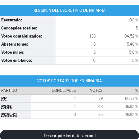
RESUMEN DEL ESCRUTINIO DE NIHARRA
Escrutado:
100 %
Concejales totales:
5
Votos contabilizados:
138
94,52 %
Abstenciones:
8
5,48 %
Votos nulos:
8
5,8 %
Votos en blanco:
0
0 %
VOTOS POR PARTIDOS EN NIHARRA
PARTIDO
CONCEJALES
VOTOS
%
PP
4
79
60,77 %
PSOE
1
48
36,92 %
PCAL-CI
0
35
26,92 %
Descárgate los datos en xml