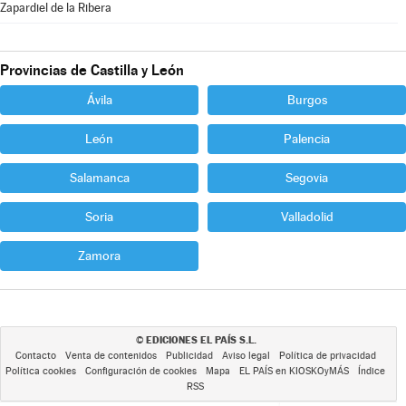
Zapardiel de la Ribera
Provincias de Castilla y León
Ávila
Burgos
León
Palencia
Salamanca
Segovia
Soria
Valladolid
Zamora
EDICIONES EL PAÍS S.L.
©
Contacto
Venta de contenidos
Publicidad
Aviso legal
Política de privacidad
Política cookies
Configuración de cookies
Mapa
EL PAÍS en KIOSKOyMÁS
Índice
RSS