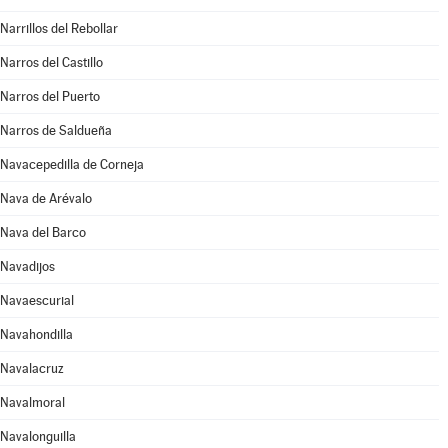
Narrillos del Rebollar
Narros del Castillo
Narros del Puerto
Narros de Saldueña
Navacepedilla de Corneja
Nava de Arévalo
Nava del Barco
Navadijos
Navaescurial
Navahondilla
Navalacruz
Navalmoral
Navalonguilla