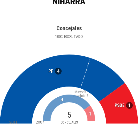
NIHARRA
Concejales
100
%
ESCRUTADO
4
PP
Mayoría
absoluta
3
4
1
PSOE
5
1
2011
2007
CONCEJALES