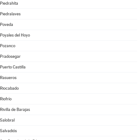
Piedrahíta
Piedralaves
Poveda
Poyales del Hoyo
Pozanco
Pradosegar
Puerto Castilla
Rasueros
Riocabado
Riofrío
Rivilla de Barajas
Salobral
Salvadiós