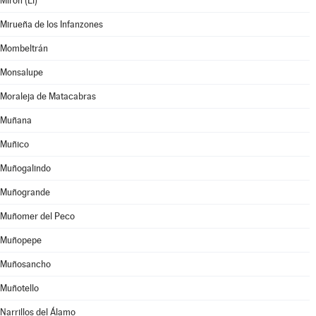
Mirón (El)
Mirueña de los Infanzones
Mombeltrán
Monsalupe
Moraleja de Matacabras
Muñana
Muñico
Muñogalindo
Muñogrande
Muñomer del Peco
Muñopepe
Muñosancho
Muñotello
Narrillos del Álamo