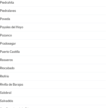
Piedrahíta
Piedralaves
Poveda
Poyales del Hoyo
Pozanco
Pradosegar
Puerto Castilla
Rasueros
Riocabado
Riofrío
Rivilla de Barajas
Salobral
Salvadiós