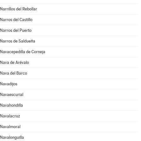
Narrillos del Rebollar
Narros del Castillo
Narros del Puerto
Narros de Saldueña
Navacepedilla de Corneja
Nava de Arévalo
Nava del Barco
Navadijos
Navaescurial
Navahondilla
Navalacruz
Navalmoral
Navalonguilla