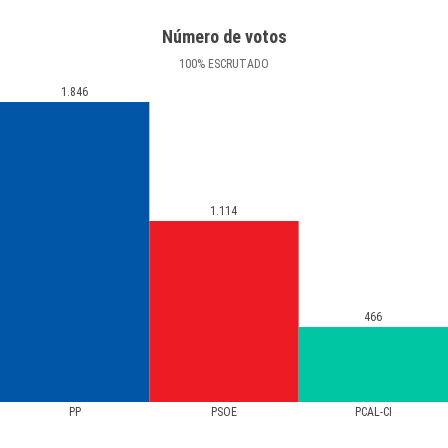
Número de votos
100
%
ESCRUTADO
1.846
1.114
466
PP
PSOE
PCAL-CI