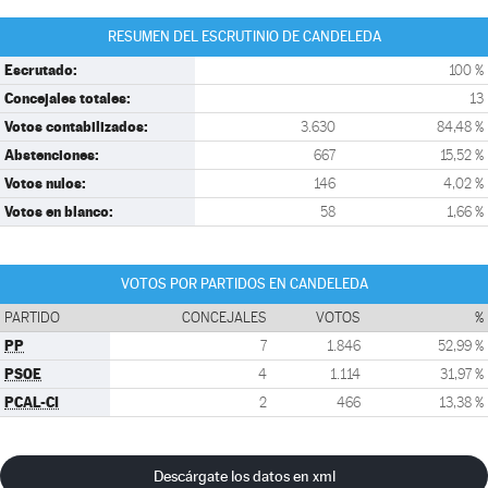
RESUMEN DEL ESCRUTINIO DE CANDELEDA
Escrutado:
100 %
Concejales totales:
13
Votos contabilizados:
3.630
84,48 %
Abstenciones:
667
15,52 %
Votos nulos:
146
4,02 %
Votos en blanco:
58
1,66 %
VOTOS POR PARTIDOS EN CANDELEDA
PARTIDO
CONCEJALES
VOTOS
%
PP
7
1.846
52,99 %
PSOE
4
1.114
31,97 %
PCAL-CI
2
466
13,38 %
Descárgate los datos en xml