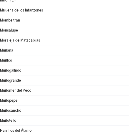
Mirón (El)
Mirueña de los Infanzones
Mombeltrán
Monsalupe
Moraleja de Matacabras
Muñana
Muñico
Muñogalindo
Muñogrande
Muñomer del Peco
Muñopepe
Muñosancho
Muñotello
Narrillos del Álamo