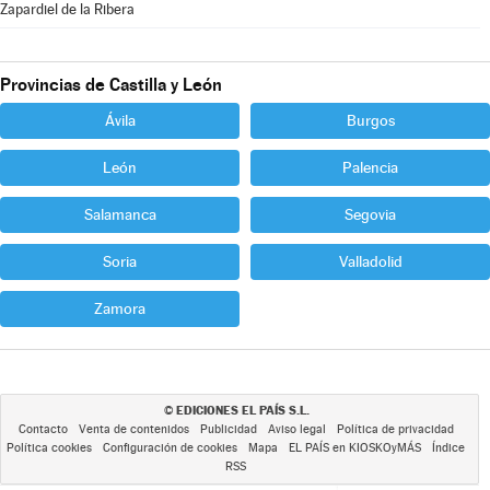
Zapardiel de la Ribera
Provincias de Castilla y León
Ávila
Burgos
León
Palencia
Salamanca
Segovia
Soria
Valladolid
Zamora
EDICIONES EL PAÍS S.L.
©
Contacto
Venta de contenidos
Publicidad
Aviso legal
Política de privacidad
Política cookies
Configuración de cookies
Mapa
EL PAÍS en KIOSKOyMÁS
Índice
RSS