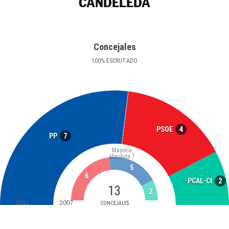
CANDELEDA
Concejales
100
%
ESCRUTADO
4
PSOE
7
PP
Mayoría
absoluta
7
5
6
2
PCAL-CI
13
2
2011
2007
CONCEJALES