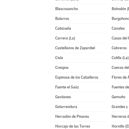
Blascosancho
Bohodón (E
Bularros
Burgohon
Cabizuela
Canales
Carrera (La)
Casas del 
Castellanos de Zapardiel
Cebreros
Cisla
Colilla (La)
Crespos
Cuevas del
Espinosa de los Caballeros
Flores de Á
Fuente el Saúz
Fuentes d
Gavilanes
Gemuño
Gotarrendura
Grandes y 
Herradón de Pinares
Herreros 
Horcajo de las Torres
Hornillo (El