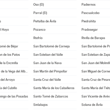
Oso (El)
Padiernos
Parral (El)
Pascualcobo
s
Peñalba de Ávila
Piedrahíta
l Hoyo
Pozanco
Pradosegar
Riofrío
Rivilla de Barajas
lomé de Béjar
San Bartolomé de Corneja
San Bartolomé de P
n de los Patos
San Esteban del Valle
San Esteban de Zapa
e la Encinilla
San Juan de la Nava
San Juan del Molinil
San Martín de la Vega del Alberche
San Martín del Pimpollar
San Miguel de Corne
del Arroyo
Santa Cruz del Valle
Santa Cruz de Pinar
a del Cubillo
Santa María de los Caballeros
Santa María del Tiét
ingo de las Posadas
Santo Tomé de Zabarcos
San Vicente de Arév
Sinlabajos
Solana de Ávila