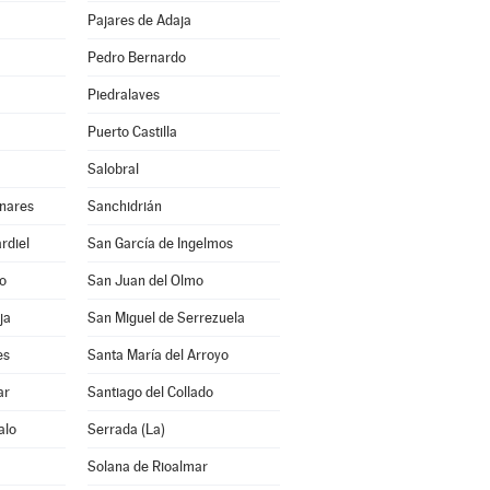
Pajares de Adaja
Pedro Bernardo
Piedralaves
Puerto Castilla
Salobral
inares
Sanchidrián
rdiel
San García de Ingelmos
lo
San Juan del Olmo
ja
San Miguel de Serrezuela
es
Santa María del Arroyo
ar
Santiago del Collado
alo
Serrada (La)
Solana de Rioalmar