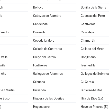
l)
Bohoyo
Bonilla de la Sierra
do
Cabezas de Alambre
Cabezas del Pozo
Candeleda
Cantiveros
Puerto
Casasola
Casavieja
Cepeda la Mora
Chamartín
Collado de Contreras
Collado del Mirón
 Valle
Diego del Carpio
Donjimeno
vila
Fontiveros
Fresnedilla
e Año
Gallegos de Altamiros
Gallegos de Sobrino
Gilbuena
Gil García
San Martín
Guisando
Gutierre-Muñoz
de Suso
Higuera de las Dueñas
Hija de Dios (La)
)
Hoyocasero
Hoyo de Pinares (El)