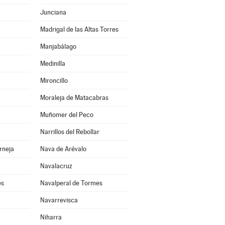
Junciana
Madrigal de las Altas Torres
Manjabálago
Medinilla
Mironcillo
Moraleja de Matacabras
Muñomer del Peco
Narrillos del Rebollar
rneja
Nava de Arévalo
Navalacruz
es
Navalperal de Tormes
Navarrevisca
Niharra