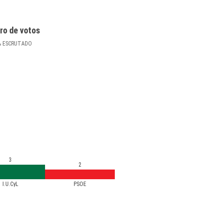
ro de votos
%
ESCRUTADO
3
2
I.U.CyL
PSOE