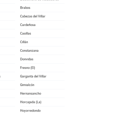
Brabos
Cabezas del Villar
Cardeñosa
Casillas
Cillán
Constanzana
Donvidas
Fresno (El)
s
Garganta del Villar
Gimialcón
Hernansancho
Horcajada (La)
Hoyorredondo