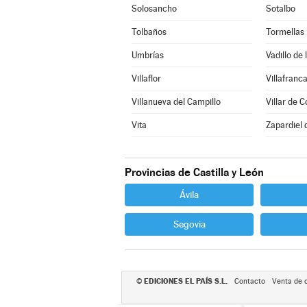
Solosancho
Sotalbo
Tolbaños
Tormellas
Umbrías
Vadillo de 
Villaflor
Villafranca
Villanueva del Campillo
Villar de C
Vita
Zapardiel 
Provincias de Castilla y León
Ávila
Segovia
EDICIONES EL PAÍS S.L.
©
Contacto
Venta de 