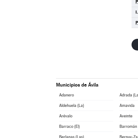
I
Municipios de Ávila
Adanero
Adrada (La
Aldehuela (La)
Amavida
Arévalo
Aveinte
Barraco (El)
Barromán
Berlanas (Las)
Bernuy-Za