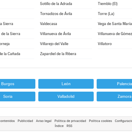
Sotillo de la Adrada
Tiemblo (El)
Tornadizos de Ávila
Torre (La)
la Sierra
Valdecasa
Vega de Santa María
 de la Sierra
Villanueva de Ávila
Villanueva de Góme
orneja
Villarejo del Valle
Villatoro
de la Cañada
Zapardiel de la Ribera
Burgos
León
Palencia
Soria
Valladolid
Zamora
contenidos
Publicidad
Aviso legal
Política de privacidad
Política cookies
Configuraci
Índice
RSS