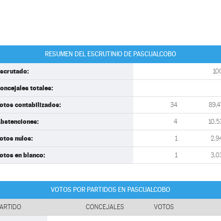
RESUMEN DEL ESCRUTINIO DE PASCUALCOBO
scrutado:
10
oncejales totales:
otos contabilizados:
34
89,4
bstenciones:
4
10,5
otos nulos:
1
2,9
otos en blanco:
1
3,0
VOTOS POR PARTIDOS EN PASCUALCOBO
ARTIDO
CONCEJALES
VOTOS