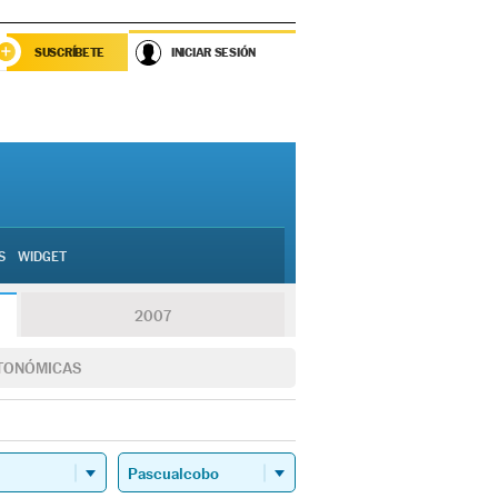
SUSCRÍBETE
INICIAR SESIÓN
S
WIDGET
2007
TONÓMICAS