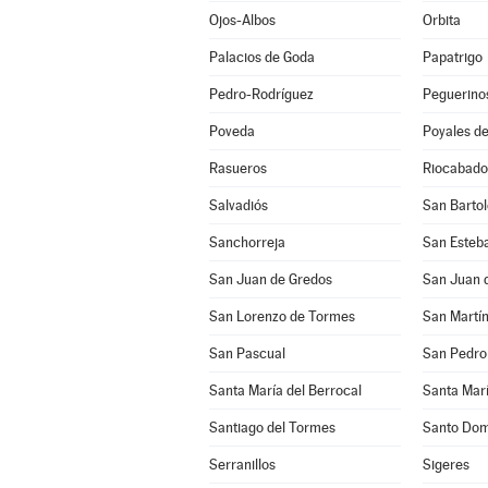
Ojos-Albos
Orbita
Palacios de Goda
Papatrigo
Pedro-Rodríguez
Peguerino
Poveda
Poyales de
Rasueros
Riocabado
Salvadiós
San Barto
Sanchorreja
San Esteba
San Juan de Gredos
San Juan d
San Lorenzo de Tormes
San Pascual
San Pedro 
Santa María del Berrocal
Santa Marí
Santiago del Tormes
Santo Dom
Serranillos
Sigeres