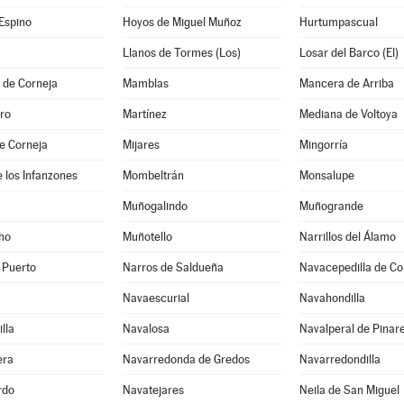
Espino
Hoyos de Miguel Muñoz
Hurtumpascual
Llanos de Tormes (Los)
Losar del Barco (El)
 de Corneja
Mamblas
Mancera de Arriba
ro
Martínez
Mediana de Voltoya
e Corneja
Mijares
Mingorría
 los Infanzones
Mombeltrán
Monsalupe
Muñogalindo
Muñogrande
ho
Muñotello
Narrillos del Álamo
 Puerto
Narros de Saldueña
Navacepedilla de Co
Navaescurial
Navahondilla
lla
Navalosa
Navalperal de Pinar
era
Navarredonda de Gredos
Navarredondilla
rdo
Navatejares
Neila de San Miguel