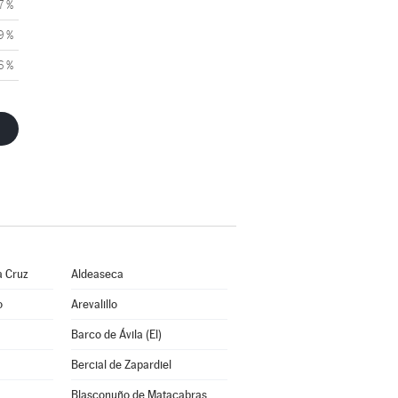
7 %
9 %
6 %
a Cruz
Aldeaseca
o
Arevalillo
Barco de Ávila (El)
Bercial de Zapardiel
Blasconuño de Matacabras