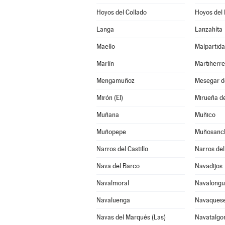
Hoyos del Collado
Hoyos del 
Langa
Lanzahíta
Maello
Malpartida
Marlín
Martiherre
Mengamuñoz
Mesegar d
Mirón (El)
Mirueña de
Muñana
Muñico
Muñopepe
Muñosanc
Narros del Castillo
Narros del
Nava del Barco
Navadijos
Navalmoral
Navalongui
Navaluenga
Navaques
Navas del Marqués (Las)
Navatalgo