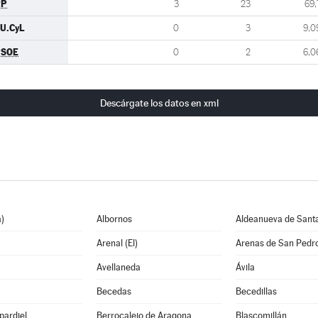
PP
3
23
69,
.U.CyL
0
3
9,0
PSOE
0
2
6,0
Descárgate los datos en xml
)
Albornos
Aldeanueva de Sant
Arenal (El)
Arenas de San Pedr
Avellaneda
Ávila
Becedas
Becedillas
pardiel
Berrocalejo de Aragona
Blascomillán