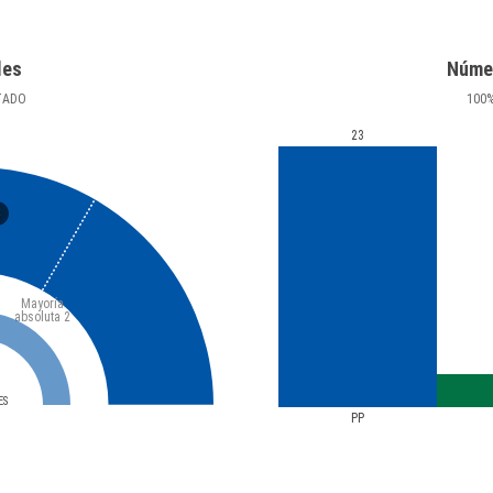
les
Núme
TADO
100
23
3
Mayoría
absoluta
2
ES
PP