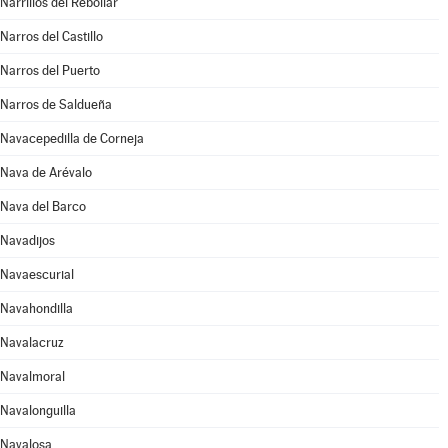
Narrillos del Rebollar
Narros del Castillo
Narros del Puerto
Narros de Saldueña
Navacepedilla de Corneja
Nava de Arévalo
Nava del Barco
Navadijos
Navaescurial
Navahondilla
Navalacruz
Navalmoral
Navalonguilla
Navalosa