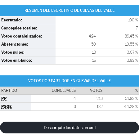
RESUMEN DEL ESCRUTINIO DE CUEVAS DEL VALLE
Escrutado:
100 %
Concejales totales:
7
Votos contabilizados:
424
89,45 %
Abstenciones:
50
10,55 %
Votos nulos:
13
3,07 %
Votos en blanco:
16
3,89 %
VOTOS POR PARTIDOS EN CUEVAS DEL VALLE
PARTIDO
CONCEJALES
VOTOS
%
PP
4
213
51,82 %
PSOE
3
182
44,28 %
Descárgate los datos en xml