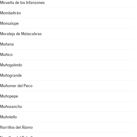
Mirueña de los Infanzones
Mombeltrán
Monsalupe
Moraleja de Matacabras
Muñana
Muñico
Muñogalindo
Muñogrande
Muñomer del Peco
Muñopepe
Muñosancho
Muñotello
Narrillos del Álamo