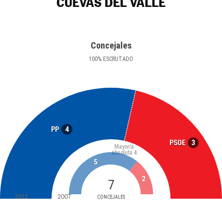
CUEVAS DEL VALLE
Concejales
100
%
ESCRUTADO
4
PP
3
PSOE
Mayoría
absoluta
4
5
2
7
2011
2007
CONCEJALES