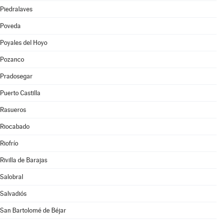
Piedralaves
Poveda
Poyales del Hoyo
Pozanco
Pradosegar
Puerto Castilla
Rasueros
Riocabado
Riofrío
Rivilla de Barajas
Salobral
Salvadiós
San Bartolomé de Béjar