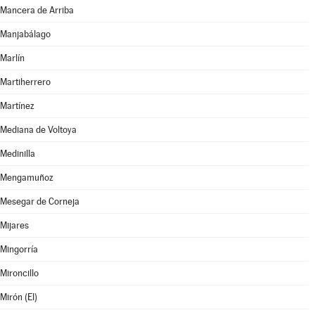
Mancera de Arriba
Manjabálago
Marlín
Martiherrero
Martínez
Mediana de Voltoya
Medinilla
Mengamuñoz
Mesegar de Corneja
Mijares
Mingorría
Mironcillo
Mirón (El)