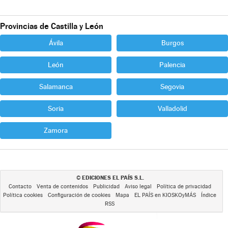
Provincias de Castilla y León
Ávila
Burgos
León
Palencia
Salamanca
Segovia
Soria
Valladolid
Zamora
EDICIONES EL PAÍS S.L.
©
Contacto
Venta de contenidos
Publicidad
Aviso legal
Política de privacidad
Política cookies
Configuración de cookies
Mapa
EL PAÍS en KIOSKOyMÁS
Índice
RSS