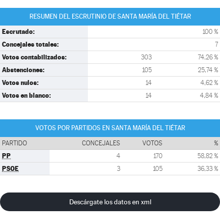
RESUMEN DEL ESCRUTINIO DE SANTA MARÍA DEL TIÉTAR
Escrutado:
100 %
Concejales totales:
7
Votos contabilizados:
303
74,26 %
Abstenciones:
105
25,74 %
Votos nulos:
14
4,62 %
Votos en blanco:
14
4,84 %
VOTOS POR PARTIDOS EN SANTA MARÍA DEL TIÉTAR
PARTIDO
CONCEJALES
VOTOS
%
PP
4
170
58,82 %
PSOE
3
105
36,33 %
Descárgate los datos en xml