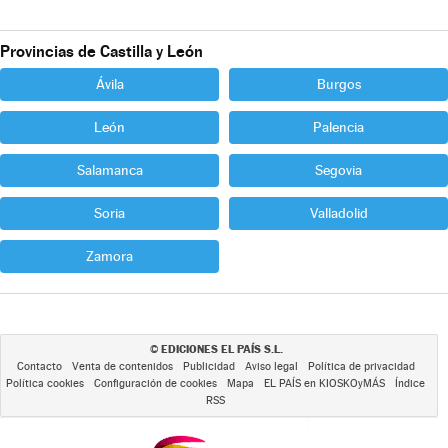
Provincias de Castilla y León
Ávila
Burgos
León
Palencia
Salamanca
Segovia
Soria
Valladolid
Zamora
EDICIONES EL PAÍS S.L.
©
Contacto
Venta de contenidos
Publicidad
Aviso legal
Política de privacidad
Política cookies
Configuración de cookies
Mapa
EL PAÍS en KIOSKOyMÁS
Índice
RSS