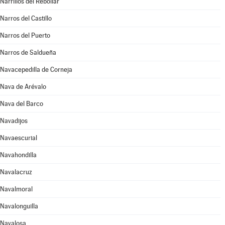
Narrillos del Rebollar
Narros del Castillo
Narros del Puerto
Narros de Saldueña
Navacepedilla de Corneja
Nava de Arévalo
Nava del Barco
Navadijos
Navaescurial
Navahondilla
Navalacruz
Navalmoral
Navalonguilla
Navalosa