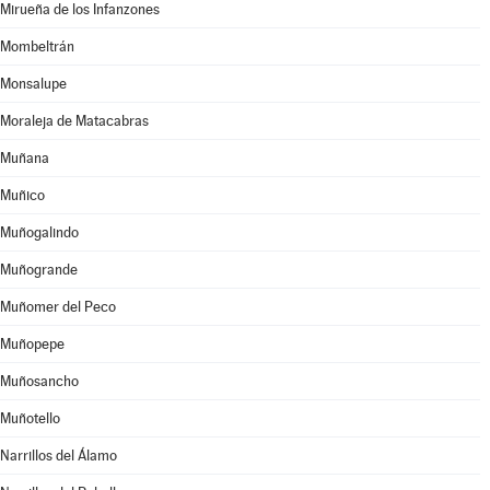
Mirueña de los Infanzones
Mombeltrán
Monsalupe
Moraleja de Matacabras
Muñana
Muñico
Muñogalindo
Muñogrande
Muñomer del Peco
Muñopepe
Muñosancho
Muñotello
Narrillos del Álamo