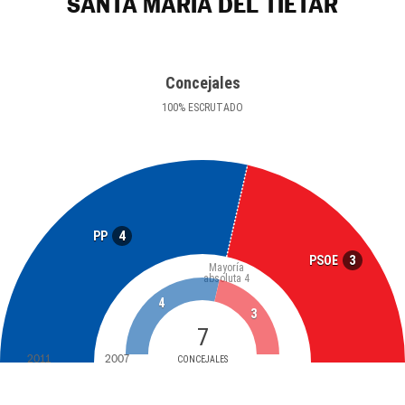
SANTA MARÍA DEL TIÉTAR
Concejales
100
%
ESCRUTADO
4
PP
3
PSOE
Mayoría
absoluta
4
4
3
7
2011
2007
CONCEJALES