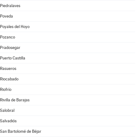
Piedralaves
Poveda
Poyales del Hoyo
Pozanco
Pradosegar
Puerto Castilla
Rasueros
Riocabado
Riofrío
Rivilla de Barajas
Salobral
Salvadiós
San Bartolomé de Béjar