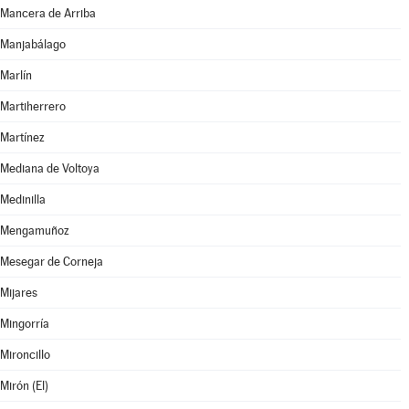
Mancera de Arriba
Manjabálago
Marlín
Martiherrero
Martínez
Mediana de Voltoya
Medinilla
Mengamuñoz
Mesegar de Corneja
Mijares
Mingorría
Mironcillo
Mirón (El)