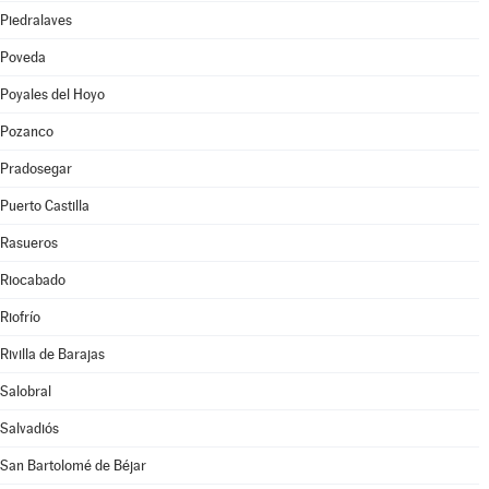
Piedralaves
Poveda
Poyales del Hoyo
Pozanco
Pradosegar
Puerto Castilla
Rasueros
Riocabado
Riofrío
Rivilla de Barajas
Salobral
Salvadiós
San Bartolomé de Béjar