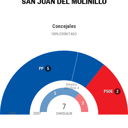
SAN JUAN DEL MOLINILLO
Concejales
100
%
ESCRUTADO
5
PP
Mayoría
absoluta
4
2
PSOE
5
2
7
2011
2007
CONCEJALES