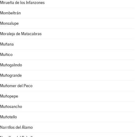
Mirueña de los Infanzones
Mombeltrán
Monsalupe
Moraleja de Matacabras
Muñana
Muñico
Muñogalindo
Muñogrande
Muñomer del Peco
Muñopepe
Muñosancho
Muñotello
Narrillos del Álamo