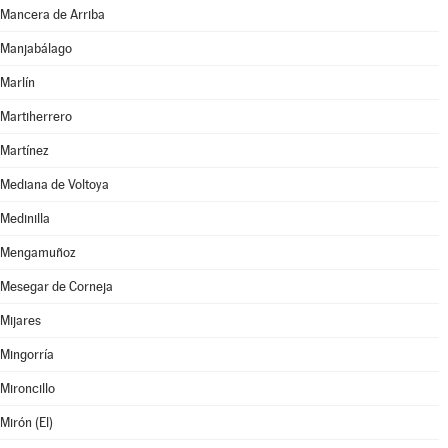
Mancera de Arriba
Manjabálago
Marlín
Martiherrero
Martínez
Mediana de Voltoya
Medinilla
Mengamuñoz
Mesegar de Corneja
Mijares
Mingorría
Mironcillo
Mirón (El)