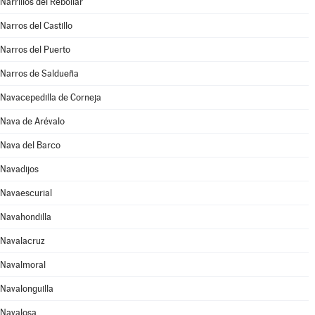
Narrillos del Rebollar
Narros del Castillo
Narros del Puerto
Narros de Saldueña
Navacepedilla de Corneja
Nava de Arévalo
Nava del Barco
Navadijos
Navaescurial
Navahondilla
Navalacruz
Navalmoral
Navalonguilla
Navalosa