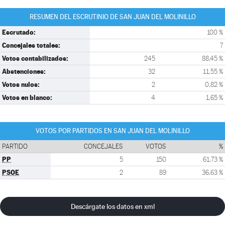
RESUMEN DEL ESCRUTINIO DE SAN JUAN DEL MOLINILLO
Escrutado:
100 %
Concejales totales:
7
Votos contabilizados:
245
88,45 %
Abstenciones:
32
11,55 %
Votos nulos:
2
0,82 %
Votos en blanco:
4
1,65 %
VOTOS POR PARTIDOS EN SAN JUAN DEL MOLINILLO
PARTIDO
CONCEJALES
VOTOS
%
PP
5
150
61,73 %
PSOE
2
89
36,63 %
Descárgate los datos en xml