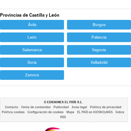
Provincias de Castilla y León
Ávila
Burgos
León
Palencia
Salamanca
Segovia
Soria
Valladolid
Zamora
EDICIONES EL PAÍS S.L.
©
Contacto
Venta de contenidos
Publicidad
Aviso legal
Política de privacidad
Política cookies
Configuración de cookies
Mapa
EL PAÍS en KIOSKOyMÁS
Índice
RSS