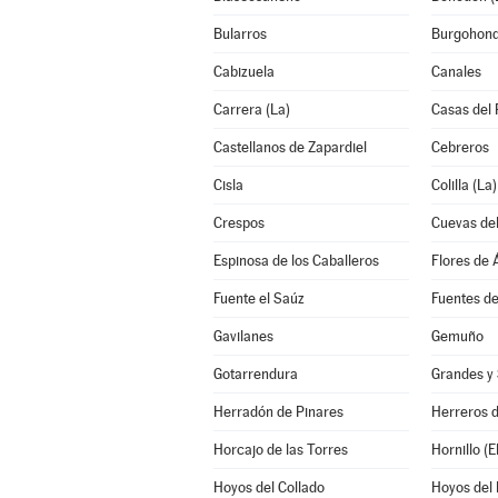
Bularros
Burgohon
Cabizuela
Canales
Carrera (La)
Casas del 
Castellanos de Zapardiel
Cebreros
Cisla
Colilla (La)
Crespos
Cuevas del
Espinosa de los Caballeros
Flores de Á
Fuente el Saúz
Fuentes d
Gavilanes
Gemuño
Gotarrendura
Grandes y 
Herradón de Pinares
Herreros 
Horcajo de las Torres
Hornillo (El
Hoyos del Collado
Hoyos del 