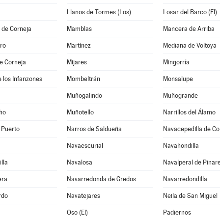
Llanos de Tormes (Los)
Losar del Barco (El)
 de Corneja
Mamblas
Mancera de Arriba
ro
Martínez
Mediana de Voltoya
e Corneja
Mijares
Mingorría
 los Infanzones
Mombeltrán
Monsalupe
Muñogalindo
Muñogrande
ho
Muñotello
Narrillos del Álamo
 Puerto
Narros de Saldueña
Navacepedilla de Co
Navaescurial
Navahondilla
lla
Navalosa
Navalperal de Pinar
era
Navarredonda de Gredos
Navarredondilla
rdo
Navatejares
Neila de San Miguel
Oso (El)
Padiernos