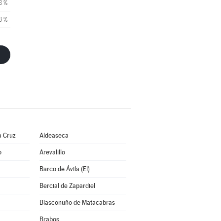
8 %
3 %
a Cruz
Aldeaseca
o
Arevalillo
Barco de Ávila (El)
Bercial de Zapardiel
Blasconuño de Matacabras
Brabos