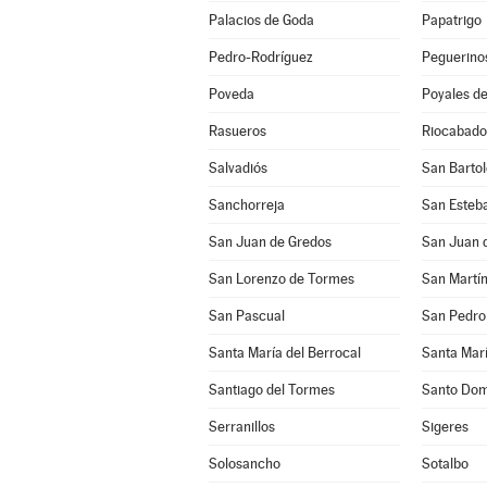
Palacios de Goda
Papatrigo
Pedro-Rodríguez
Peguerino
Poveda
Poyales de
Rasueros
Riocabado
Salvadiós
San Barto
Sanchorreja
San Esteba
San Juan de Gredos
San Juan d
San Lorenzo de Tormes
San Pascual
San Pedro 
Santa María del Berrocal
Santa Marí
Santiago del Tormes
Santo Dom
Serranillos
Sigeres
Solosancho
Sotalbo