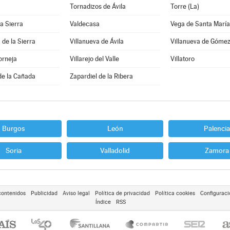
Tornadizos de Ávila
Torre (La)
la Sierra
Valdecasa
Vega de Santa María
 de la Sierra
Villanueva de Ávila
Villanueva de Góme
orneja
Villarejo del Valle
Villatoro
de la Cañada
Zapardiel de la Ribera
Burgos
León
Palencia
Soria
Valladolid
Zamora
contenidos
Publicidad
Aviso legal
Política de privacidad
Política cookies
Configuraci
Índice
RSS