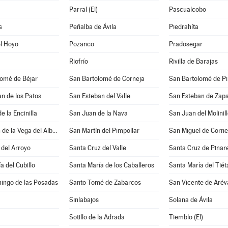
Parral (El)
Pascualcobo
s
Peñalba de Ávila
Piedrahíta
l Hoyo
Pozanco
Pradosegar
Riofrío
Rivilla de Barajas
lomé de Béjar
San Bartolomé de Corneja
San Bartolomé de P
n de los Patos
San Esteban del Valle
San Esteban de Zapa
e la Encinilla
San Juan de la Nava
San Juan del Molinil
San Martín de la Vega del Alberche
San Martín del Pimpollar
San Miguel de Corne
del Arroyo
Santa Cruz del Valle
Santa Cruz de Pinar
a del Cubillo
Santa María de los Caballeros
Santa María del Tiét
ingo de las Posadas
Santo Tomé de Zabarcos
San Vicente de Arév
Sinlabajos
Solana de Ávila
Sotillo de la Adrada
Tiemblo (El)