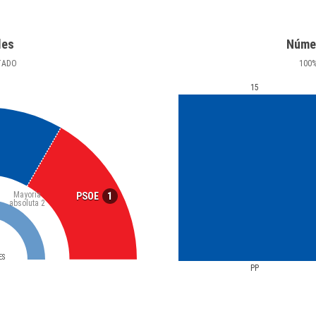
les
Núme
TADO
100
15
Mayoría
1
PSOE
absoluta
2
ES
PP