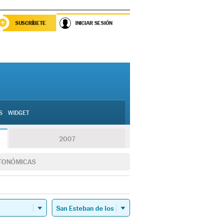
SUSCRÍBETE
INICIAR SESIÓN
S
WIDGET
2007
TONÓMICAS