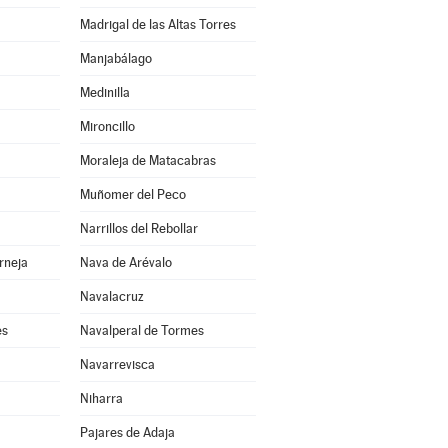
Madrigal de las Altas Torres
Manjabálago
Medinilla
Mironcillo
Moraleja de Matacabras
Muñomer del Peco
Narrillos del Rebollar
rneja
Nava de Arévalo
Navalacruz
es
Navalperal de Tormes
Navarrevisca
Niharra
Pajares de Adaja