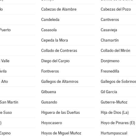
do
Cabezas de Alambre
Cabezas del Pozo
Candeleda
Cantiveros
Puerto
Casasola
Casavieja
Cepeda la Mora
Chamartín
Collado de Contreras
Collado del Mirón
 Valle
Diego del Carpio
Donjimeno
vila
Fontiveros
Fresnedilla
e Año
Gallegos de Altamiros
Gallegos de Sobrino
Gilbuena
Gil García
San Martín
Guisando
Gutierre-Muñoz
de Suso
Higuera de las Dueñas
Hija de Dios (La)
)
Hoyocasero
Hoyo de Pinares (El)
Espino
Hoyos de Miguel Muñoz
Hurtumpascual