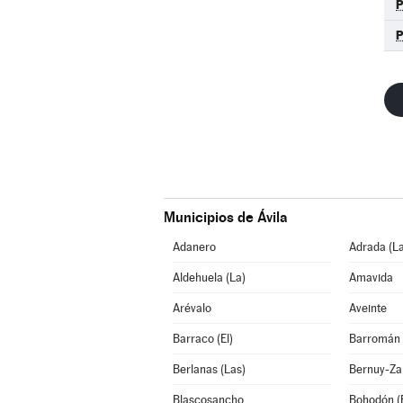
Municipios de Ávila
Adanero
Adrada (La
Aldehuela (La)
Amavida
Arévalo
Aveinte
Barraco (El)
Barromán
Berlanas (Las)
Bernuy-Za
Blascosancho
Bohodón (E