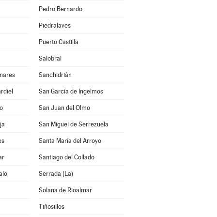
Pedro Bernardo
Piedralaves
Puerto Castilla
Salobral
inares
Sanchidrián
rdiel
San García de Ingelmos
lo
San Juan del Olmo
ja
San Miguel de Serrezuela
es
Santa María del Arroyo
ar
Santiago del Collado
alo
Serrada (La)
Solana de Rioalmar
Tiñosillos