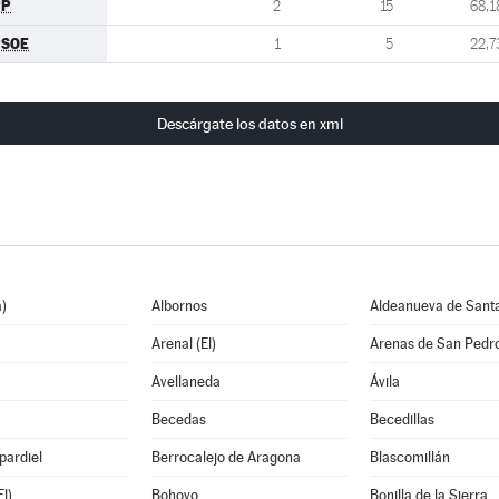
PP
2
15
68,1
PSOE
1
5
22,7
Descárgate los datos en xml
)
Albornos
Aldeanueva de Sant
Arenal (El)
Arenas de San Pedr
Avellaneda
Ávila
Becedas
Becedillas
pardiel
Berrocalejo de Aragona
Blascomillán
l)
Bohoyo
Bonilla de la Sierra