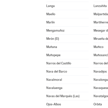
Langa
Lanzahíta
Maello
Malpartida
Marlín
Martiherre
Mengamuñoz
Mesegar d
Mirón (El)
Mirueña de
Muñana
Muñico
Muñopepe
Muñosanc
Narros del Castillo
Narros del
Nava del Barco
Navadijos
Navalmoral
Navalongui
Navaluenga
Navaques
Navas del Marqués (Las)
Navatalgo
Ojos-Albos
Orbita