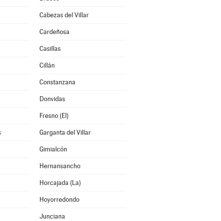
Cabezas del Villar
Cardeñosa
Casillas
Cillán
Constanzana
Donvidas
Fresno (El)
s
Garganta del Villar
Gimialcón
Hernansancho
Horcajada (La)
Hoyorredondo
Junciana