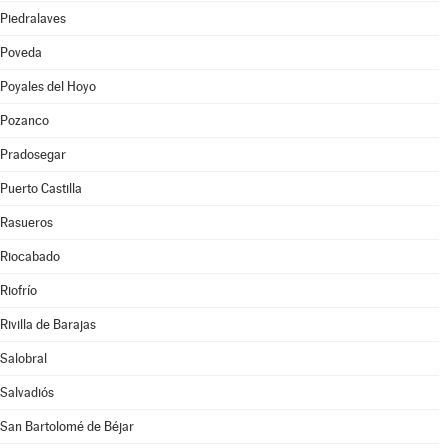
Piedralaves
Poveda
Poyales del Hoyo
Pozanco
Pradosegar
Puerto Castilla
Rasueros
Riocabado
Riofrío
Rivilla de Barajas
Salobral
Salvadiós
San Bartolomé de Béjar