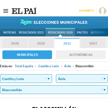
SUSCRÍBETE
26M | Elec
NOTICIAS
RESULTADOS 2023
RESULTADOS 2019
PACTOS
AUTONÓMIC
2019
2015
2011
2007
MUNICIPALES
AUTONÓMICAS
Estás en:
Total España
»
Castilla y León
»
Ávila
»
Blascomillán