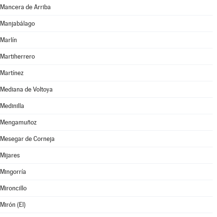
Mancera de Arriba
Manjabálago
Marlín
Martiherrero
Martínez
Mediana de Voltoya
Medinilla
Mengamuñoz
Mesegar de Corneja
Mijares
Mingorría
Mironcillo
Mirón (El)