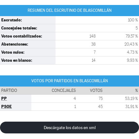
RESUMEN DEL ESCRUTINIO DE BLASCOMILLÁN
Escrutado:
100 %
Concejales totales:
5
Votos contabilizados:
148
79,57 %
Abstenciones:
38
20,43 %
Votos nulos:
7
4,73 %
Votos en blanco:
14
9,93 %
VOTOS POR PARTIDOS EN BLASCOMILLÁN
PARTIDO
CONCEJALES
VOTOS
%
PP
4
75
53,19 %
PSOE
1
45
31,91 %
Descárgate los datos en xml