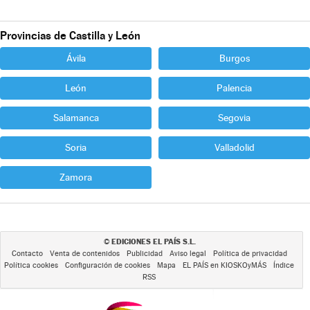
Provincias de Castilla y León
Ávila
Burgos
León
Palencia
Salamanca
Segovia
Soria
Valladolid
Zamora
EDICIONES EL PAÍS S.L.
©
Contacto
Venta de contenidos
Publicidad
Aviso legal
Política de privacidad
Política cookies
Configuración de cookies
Mapa
EL PAÍS en KIOSKOyMÁS
Índice
RSS