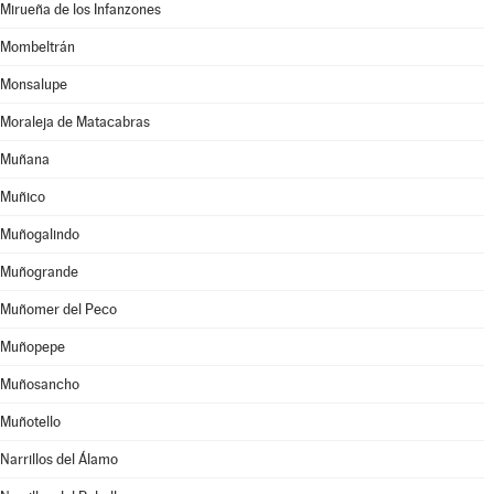
Mirueña de los Infanzones
Mombeltrán
Monsalupe
Moraleja de Matacabras
Muñana
Muñico
Muñogalindo
Muñogrande
Muñomer del Peco
Muñopepe
Muñosancho
Muñotello
Narrillos del Álamo