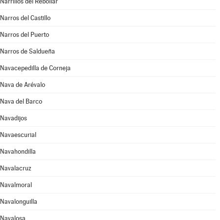
Narrillos del Rebollar
Narros del Castillo
Narros del Puerto
Narros de Saldueña
Navacepedilla de Corneja
Nava de Arévalo
Nava del Barco
Navadijos
Navaescurial
Navahondilla
Navalacruz
Navalmoral
Navalonguilla
Navalosa