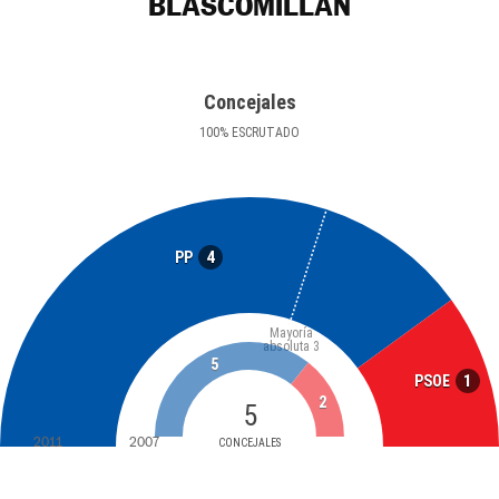
BLASCOMILLÁN
Concejales
100
%
ESCRUTADO
4
PP
Mayoría
absoluta
3
5
1
PSOE
2
5
2011
2007
CONCEJALES