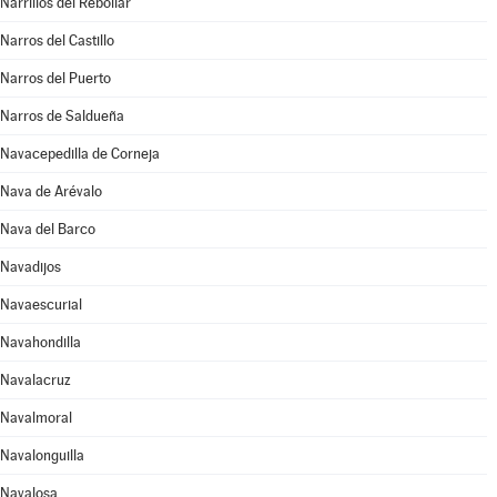
Narrillos del Rebollar
Narros del Castillo
Narros del Puerto
Narros de Saldueña
Navacepedilla de Corneja
Nava de Arévalo
Nava del Barco
Navadijos
Navaescurial
Navahondilla
Navalacruz
Navalmoral
Navalonguilla
Navalosa