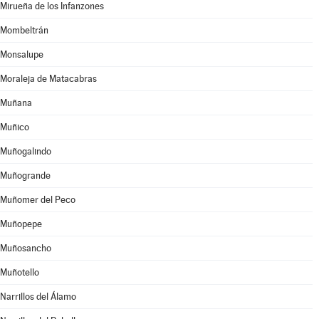
Mirueña de los Infanzones
Mombeltrán
Monsalupe
Moraleja de Matacabras
Muñana
Muñico
Muñogalindo
Muñogrande
Muñomer del Peco
Muñopepe
Muñosancho
Muñotello
Narrillos del Álamo