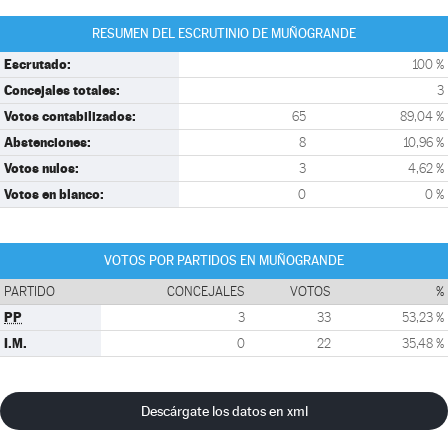
RESUMEN DEL ESCRUTINIO DE MUÑOGRANDE
Escrutado:
100 %
Concejales totales:
3
Votos contabilizados:
65
89,04 %
Abstenciones:
8
10,96 %
Votos nulos:
3
4,62 %
Votos en blanco:
0
0 %
VOTOS POR PARTIDOS EN MUÑOGRANDE
PARTIDO
CONCEJALES
VOTOS
%
PP
3
33
53,23 %
I.M.
0
22
35,48 %
Descárgate los datos en xml