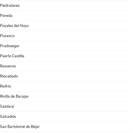
Piedralaves
Poveda
Poyales del Hoyo
Pozanco
Pradosegar
Puerto Castilla
Rasueros
Riocabado
Riofrío
Rivilla de Barajas
Salobral
Salvadiós
San Bartolomé de Béjar