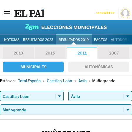
SUSCRÍBETE
26M | Elec
NOTICIAS
RESULTADOS 2023
RESULTADOS 2019
PACTOS
AUTONÓMIC
2019
2015
2011
2007
MUNICIPALES
AUTONÓMICAS
Estás en:
Total España
»
Castilla y León
»
Ávila
»
Muñogrande