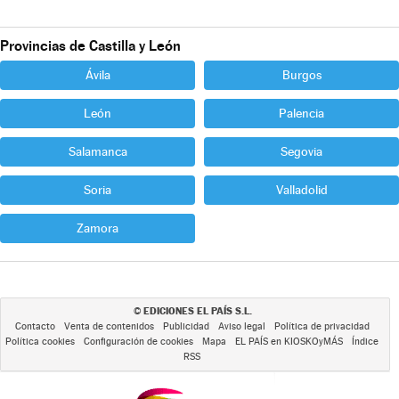
Provincias de Castilla y León
Ávila
Burgos
León
Palencia
Salamanca
Segovia
Soria
Valladolid
Zamora
EDICIONES EL PAÍS S.L.
©
Contacto
Venta de contenidos
Publicidad
Aviso legal
Política de privacidad
Política cookies
Configuración de cookies
Mapa
EL PAÍS en KIOSKOyMÁS
Índice
RSS