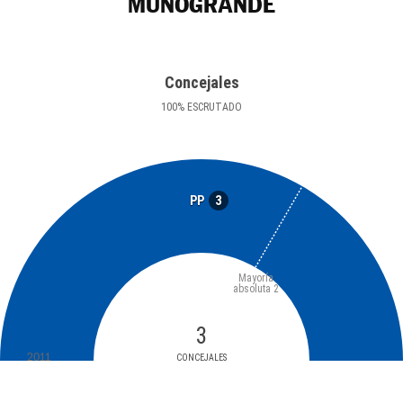
MUÑOGRANDE
Concejales
100
%
ESCRUTADO
3
PP
Mayoría
absoluta
2
3
2011
CONCEJALES