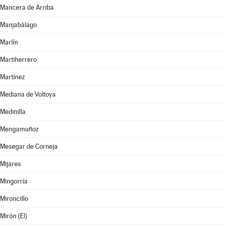
Mancera de Arriba
Manjabálago
Marlín
Martiherrero
Martínez
Mediana de Voltoya
Medinilla
Mengamuñoz
Mesegar de Corneja
Mijares
Mingorría
Mironcillo
Mirón (El)