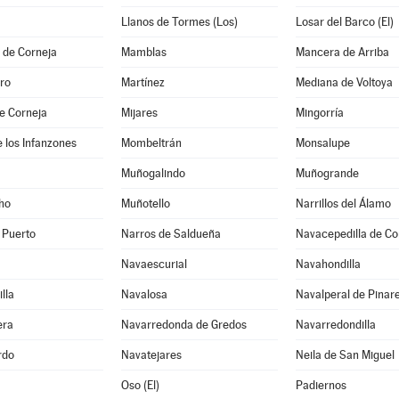
Llanos de Tormes (Los)
Losar del Barco (El)
 de Corneja
Mamblas
Mancera de Arriba
ro
Martínez
Mediana de Voltoya
e Corneja
Mijares
Mingorría
 los Infanzones
Mombeltrán
Monsalupe
Muñogalindo
Muñogrande
ho
Muñotello
Narrillos del Álamo
 Puerto
Narros de Saldueña
Navacepedilla de Co
Navaescurial
Navahondilla
lla
Navalosa
Navalperal de Pinar
era
Navarredonda de Gredos
Navarredondilla
rdo
Navatejares
Neila de San Miguel
Oso (El)
Padiernos