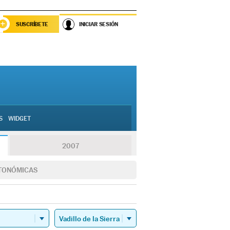
SUSCRÍBETE
INICIAR SESIÓN
S
WIDGET
2007
TONÓMICAS