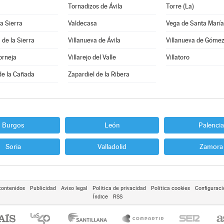
Tornadizos de Ávila
Torre (La)
la Sierra
Valdecasa
Vega de Santa María
 de la Sierra
Villanueva de Ávila
Villanueva de Góme
orneja
Villarejo del Valle
Villatoro
de la Cañada
Zapardiel de la Ribera
Burgos
León
Palencia
Soria
Valladolid
Zamora
contenidos
Publicidad
Aviso legal
Política de privacidad
Política cookies
Configuraci
Índice
RSS