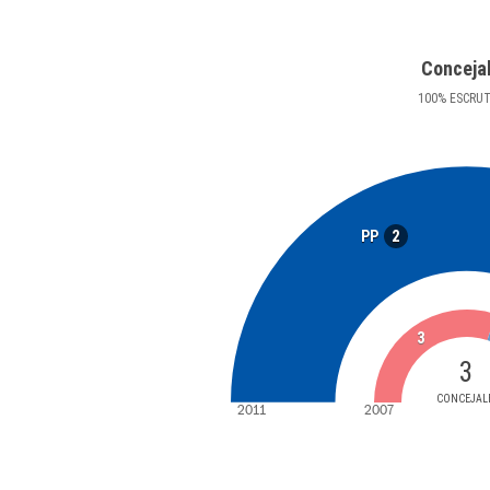
Conceja
100
%
ESCRU
2
PP
3
3
CONCEJAL
2011
2007