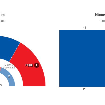
les
Núme
TADO
100
48
Mayoría
1
PSOE
absoluta
2
2
ES
PP