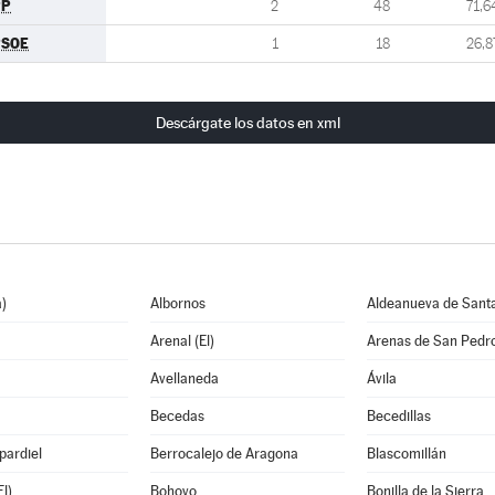
PP
2
48
71,6
PSOE
1
18
26,8
Descárgate los datos en xml
)
Albornos
Aldeanueva de Sant
Arenal (El)
Arenas de San Pedr
Avellaneda
Ávila
Becedas
Becedillas
pardiel
Berrocalejo de Aragona
Blascomillán
l)
Bohoyo
Bonilla de la Sierra