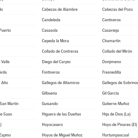
do
Cabezas de Alambre
Cabezas del Pozo
Candeleda
Cantiveros
Puerto
Casasola
Casavieja
Cepeda la Mora
Chamartín
Collado de Contreras
Collado del Mirón
 Valle
Diego del Carpio
Donjimeno
vila
Fontiveros
Fresnedilla
e Año
Gallegos de Altamiros
Gallegos de Sobrino
Gilbuena
Gil García
San Martín
Guisando
Gutierre-Muñoz
de Suso
Higuera de las Dueñas
Hija de Dios (La)
)
Hoyocasero
Hoyo de Pinares (El)
Espino
Hoyos de Miguel Muñoz
Hurtumpascual