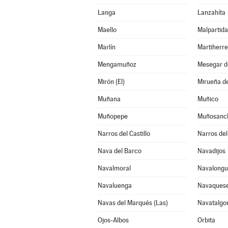
Langa
Lanzahíta
Maello
Malpartida
Marlín
Martiherre
Mengamuñoz
Mesegar d
Mirón (El)
Mirueña de
Muñana
Muñico
Muñopepe
Muñosanc
Narros del Castillo
Narros del
Nava del Barco
Navadijos
Navalmoral
Navalongui
Navaluenga
Navaques
Navas del Marqués (Las)
Navatalgo
Ojos-Albos
Orbita