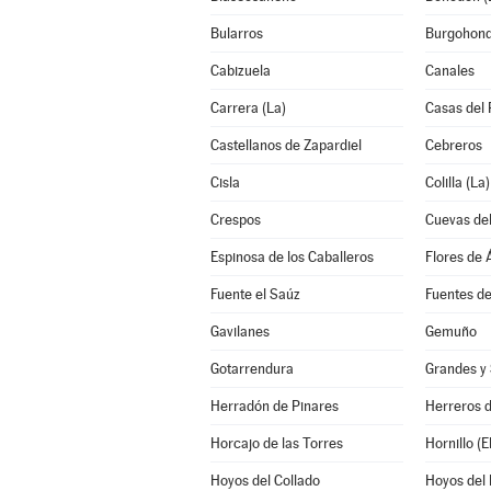
Bularros
Burgohon
Cabizuela
Canales
Carrera (La)
Casas del 
Castellanos de Zapardiel
Cebreros
Cisla
Colilla (La)
Crespos
Cuevas del
Espinosa de los Caballeros
Flores de Á
Fuente el Saúz
Fuentes d
Gavilanes
Gemuño
Gotarrendura
Grandes y 
Herradón de Pinares
Herreros 
Horcajo de las Torres
Hornillo (El
Hoyos del Collado
Hoyos del 