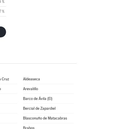
4 %
7 %
a Cruz
Aldeaseca
o
Arevalillo
Barco de Ávila (El)
Bercial de Zapardiel
Blasconuño de Matacabras
Brabos