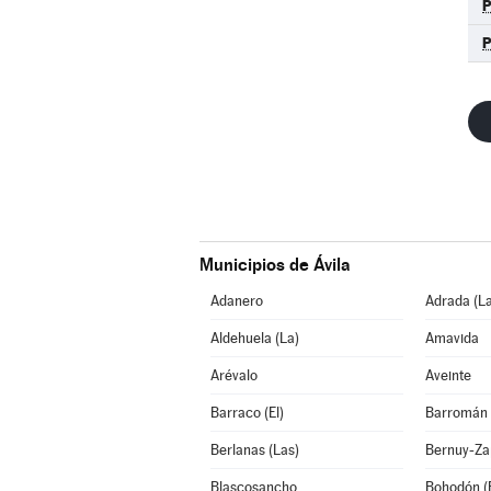
Municipios de Ávila
Adanero
Adrada (La
Aldehuela (La)
Amavida
Arévalo
Aveinte
Barraco (El)
Barromán
Berlanas (Las)
Bernuy-Za
Blascosancho
Bohodón (E