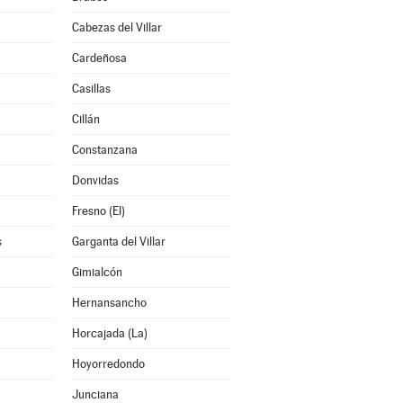
Cabezas del Villar
Cardeñosa
Casillas
Cillán
Constanzana
Donvidas
Fresno (El)
s
Garganta del Villar
Gimialcón
Hernansancho
Horcajada (La)
Hoyorredondo
Junciana