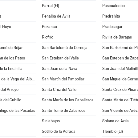
Parral (El)
Pascualcobo
s
Peñalba de Ávila
Piedrahíta
l Hoyo
Pozanco
Pradosegar
Riofrío
Rivilla de Barajas
lomé de Béjar
San Bartolomé de Corneja
San Bartolomé de P
n de los Patos
San Esteban del Valle
San Esteban de Zapa
e la Encinilla
San Juan de la Nava
San Juan del Molinil
San Martín de la Vega del Alberche
San Martín del Pimpollar
San Miguel de Corne
del Arroyo
Santa Cruz del Valle
Santa Cruz de Pinar
a del Cubillo
Santa María de los Caballeros
Santa María del Tiét
ingo de las Posadas
Santo Tomé de Zabarcos
San Vicente de Arév
Sinlabajos
Solana de Ávila
Sotillo de la Adrada
Tiemblo (El)