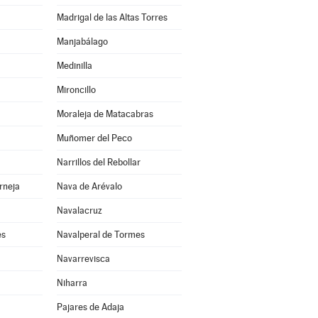
Madrigal de las Altas Torres
Manjabálago
Medinilla
Mironcillo
Moraleja de Matacabras
Muñomer del Peco
Narrillos del Rebollar
rneja
Nava de Arévalo
Navalacruz
es
Navalperal de Tormes
Navarrevisca
Niharra
Pajares de Adaja