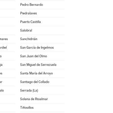
Pedro Bernardo
Piedralaves
Puerto Castilla
Salobral
inares
Sanchidrián
rdiel
San García de Ingelmos
lo
San Juan del Olmo
ja
San Miguel de Serrezuela
es
Santa María del Arroyo
ar
Santiago del Collado
alo
Serrada (La)
Solana de Rioalmar
Tiñosillos