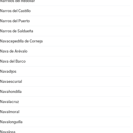
Narrillos del Rebollar
Narros del Castillo
Narros del Puerto
Narros de Saldueña
Navacepedilla de Corneja
Nava de Arévalo
Nava del Barco
Navadijos
Navaescurial
Navahondilla
Navalacruz
Navalmoral
Navalonguilla
Navalosa