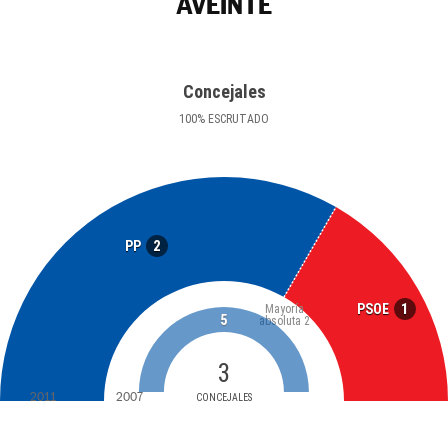
AVEINTE
Concejales
100
%
ESCRUTADO
2
PP
1
PSOE
Mayoría
5
absoluta
2
3
2011
2007
CONCEJALES