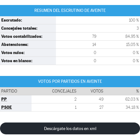
RESUMEN DEL ESCRUTINIO DE AVEINTE
Escrutado:
100 %
Concejales totales:
3
Votos contabilizados:
79
84,95 %
Abstenciones:
14
15,05 %
Votos nulos:
0
0 %
Votos en blanco:
0
0 %
VOTOS POR PARTIDOS EN AVEINTE
PARTIDO
CONCEJALES
VOTOS
%
PP
2
49
62,03 %
PSOE
1
27
34,18 %
Descárgate los datos en xml