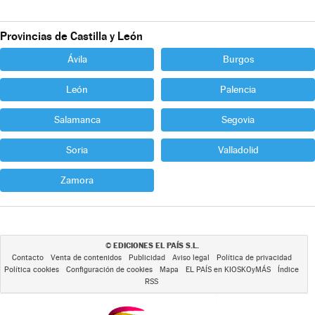
Provincias de Castilla y León
Ávila
Burgos
León
Palencia
Salamanca
Segovia
Soria
Valladolid
Zamora
EDICIONES EL PAÍS S.L.
©
Contacto
Venta de contenidos
Publicidad
Aviso legal
Política de privacidad
Política cookies
Configuración de cookies
Mapa
EL PAÍS en KIOSKOyMÁS
Índice
RSS