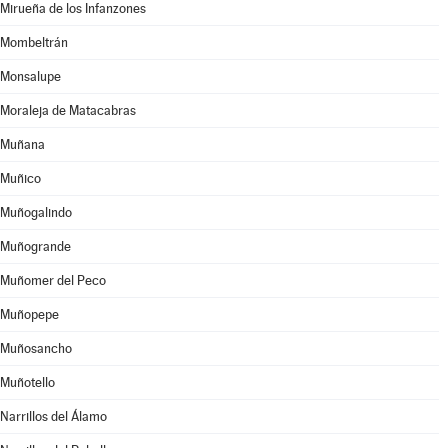
Mirueña de los Infanzones
Mombeltrán
Monsalupe
Moraleja de Matacabras
Muñana
Muñico
Muñogalindo
Muñogrande
Muñomer del Peco
Muñopepe
Muñosancho
Muñotello
Narrillos del Álamo