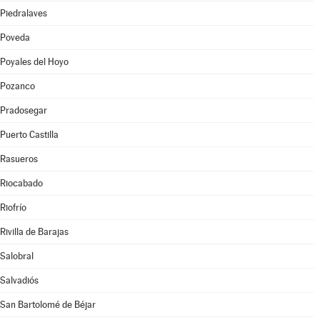
Piedralaves
Poveda
Poyales del Hoyo
Pozanco
Pradosegar
Puerto Castilla
Rasueros
Riocabado
Riofrío
Rivilla de Barajas
Salobral
Salvadiós
San Bartolomé de Béjar