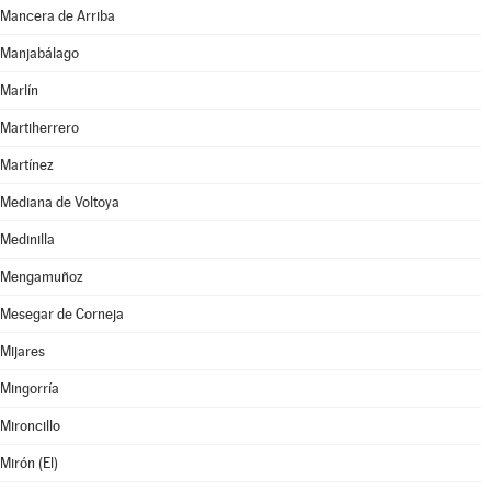
Mancera de Arriba
Manjabálago
Marlín
Martiherrero
Martínez
Mediana de Voltoya
Medinilla
Mengamuñoz
Mesegar de Corneja
Mijares
Mingorría
Mironcillo
Mirón (El)