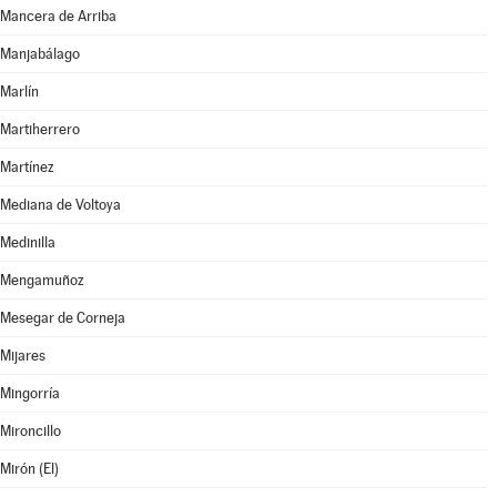
Mancera de Arriba
Manjabálago
Marlín
Martiherrero
Martínez
Mediana de Voltoya
Medinilla
Mengamuñoz
Mesegar de Corneja
Mijares
Mingorría
Mironcillo
Mirón (El)