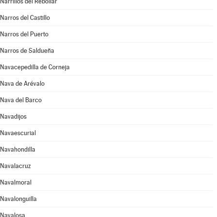
Narrillos del Rebollar
Narros del Castillo
Narros del Puerto
Narros de Saldueña
Navacepedilla de Corneja
Nava de Arévalo
Nava del Barco
Navadijos
Navaescurial
Navahondilla
Navalacruz
Navalmoral
Navalonguilla
Navalosa