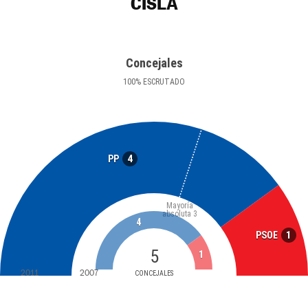
CISLA
Concejales
100
%
ESCRUTADO
4
PP
Mayoría
absoluta
3
4
1
PSOE
5
1
2011
2007
CONCEJALES