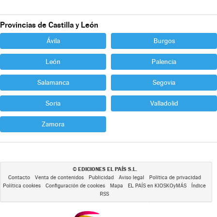
Provincias de Castilla y León
Ávila
Burgos
León
Palencia
Salamanca
Segovia
Soria
Valladolid
Zamora
EDICIONES EL PAÍS S.L.
©
Contacto
Venta de contenidos
Publicidad
Aviso legal
Política de privacidad
Política cookies
Configuración de cookies
Mapa
EL PAÍS en KIOSKOyMÁS
Índice
RSS