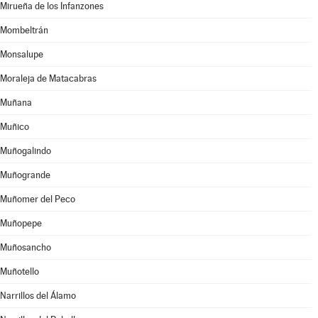
Mirueña de los Infanzones
Mombeltrán
Monsalupe
Moraleja de Matacabras
Muñana
Muñico
Muñogalindo
Muñogrande
Muñomer del Peco
Muñopepe
Muñosancho
Muñotello
Narrillos del Álamo