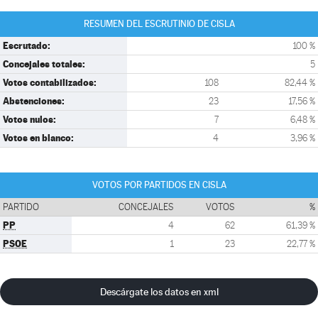
RESUMEN DEL ESCRUTINIO DE CISLA
Escrutado:
100 %
Concejales totales:
5
Votos contabilizados:
108
82,44 %
Abstenciones:
23
17,56 %
Votos nulos:
7
6,48 %
Votos en blanco:
4
3,96 %
VOTOS POR PARTIDOS EN CISLA
PARTIDO
CONCEJALES
VOTOS
%
PP
4
62
61,39 %
PSOE
1
23
22,77 %
Descárgate los datos en xml