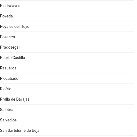
Piedralaves
Poveda
Poyales del Hoyo
Pozanco
Pradosegar
Puerto Castilla
Rasueros
Riocabado
Riofrío
Rivilla de Barajas
Salobral
Salvadiós
San Bartolomé de Béjar