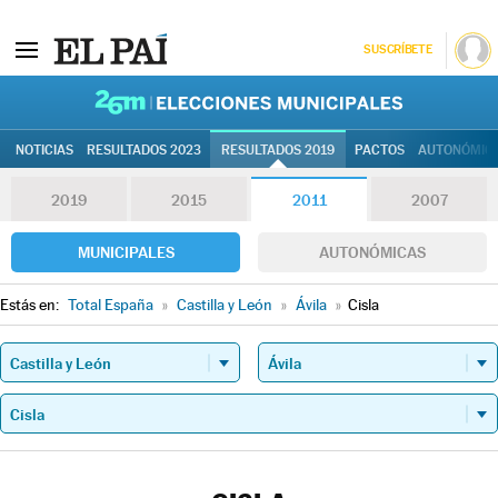
SUSCRÍBETE
26M | Elec
NOTICIAS
RESULTADOS 2023
RESULTADOS 2019
PACTOS
AUTONÓMIC
2019
2015
2011
2007
MUNICIPALES
AUTONÓMICAS
Estás en:
Total España
»
Castilla y León
»
Ávila
»
Cisla