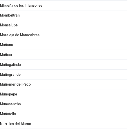
Mirueña de los Infanzones
Mombeltrán
Monsalupe
Moraleja de Matacabras
Muñana
Muñico
Muñogalindo
Muñogrande
Muñomer del Peco
Muñopepe
Muñosancho
Muñotello
Narrillos del Álamo