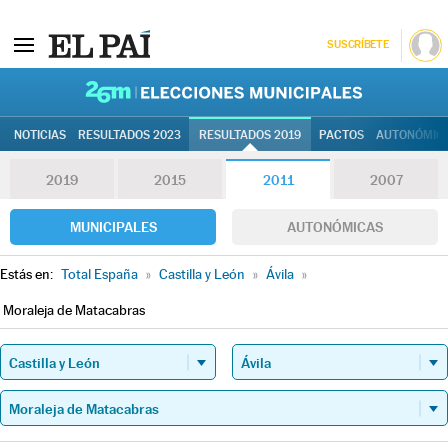
SUSCRÍBETE
26M | Elec
NOTICIAS
RESULTADOS 2023
RESULTADOS 2019
PACTOS
AUTONÓMIC
2019
2015
2011
2007
MUNICIPALES
AUTONÓMICAS
Estás en:
Total España
»
Castilla y León
»
Ávila
»
Moraleja de Matacabras