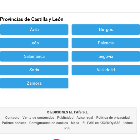
Provincias de Castilla y León
Ávila
Burgos
León
Palencia
Salamanca
Segovia
Soria
Valladolid
Zamora
EDICIONES EL PAÍS S.L.
©
Contacto
Venta de contenidos
Publicidad
Aviso legal
Política de privacidad
Política cookies
Configuración de cookies
Mapa
EL PAÍS en KIOSKOyMÁS
Índice
RSS