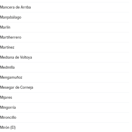
Mancera de Arriba
Manjabálago
Marlín
Martiherrero
Martínez
Mediana de Voltoya
Medinilla
Mengamuñoz
Mesegar de Corneja
Mijares
Mingorría
Mironcillo
Mirón (El)