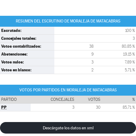
RESUMEN DEL ESCRUTINIO DE MORALEJA DE MATACABRAS
Escrutado:
100 %
Concejales totales:
3
Votos contabilizados:
38
80,85 %
Abstenciones:
9
19,15 %
Votos nulos:
3
7,89 %
Votos en blanco:
2
5,71 %
VOTOS POR PARTIDOS EN MORALEJA DE MATACABRAS
PARTIDO
CONCEJALES
VOTOS
%
PP
3
30
85,71 %
Descárgate los datos en xml