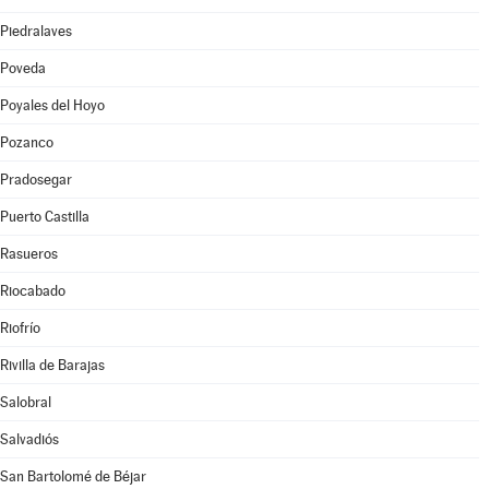
Piedralaves
Poveda
Poyales del Hoyo
Pozanco
Pradosegar
Puerto Castilla
Rasueros
Riocabado
Riofrío
Rivilla de Barajas
Salobral
Salvadiós
San Bartolomé de Béjar