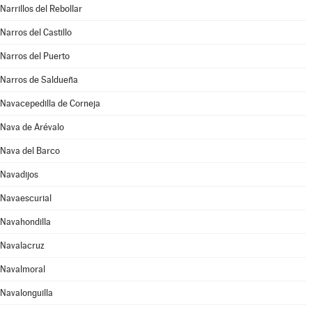
Narrillos del Rebollar
Narros del Castillo
Narros del Puerto
Narros de Saldueña
Navacepedilla de Corneja
Nava de Arévalo
Nava del Barco
Navadijos
Navaescurial
Navahondilla
Navalacruz
Navalmoral
Navalonguilla