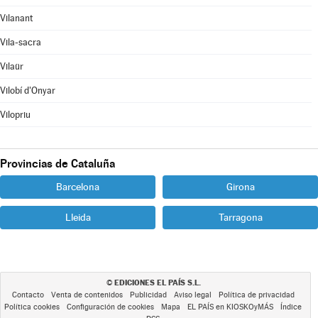
Vilanant
Vila-sacra
Vilaür
Vilobí d'Onyar
Vilopriu
Provincias de Cataluña
Barcelona
Girona
Lleida
Tarragona
EDICIONES EL PAÍS S.L.
©
Contacto
Venta de contenidos
Publicidad
Aviso legal
Política de privacidad
Política cookies
Configuración de cookies
Mapa
EL PAÍS en KIOSKOyMÁS
Índice