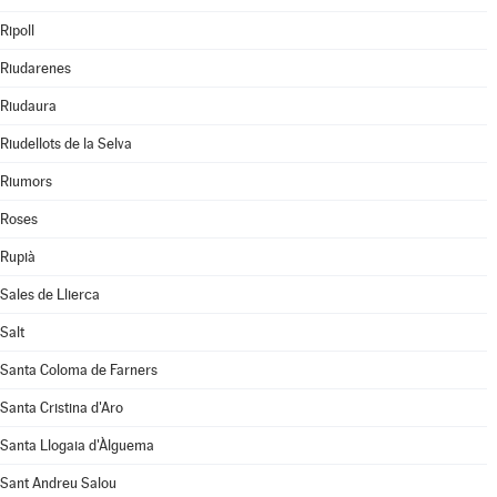
Ripoll
Riudarenes
Riudaura
Riudellots de la Selva
Riumors
Roses
Rupià
Sales de Llierca
Salt
Santa Coloma de Farners
Santa Cristina d'Aro
Santa Llogaia d'Àlguema
Sant Andreu Salou