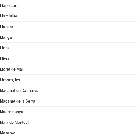
Llagostera
Llambilles
Llanars
Llançà
Llers
Llívia
Lloret de Mar
Llosses, les
Maçanet de Cabrenys
Maçanet de la Selva
Madremanya
Maià de Montcal
Masarac