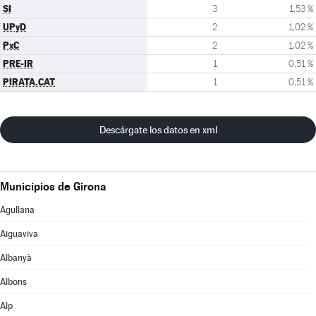
SI
3
1,53 %
UPyD
2
1,02 %
PxC
2
1,02 %
PRE-IR
1
0,51 %
PIRATA.CAT
1
0,51 %
Descárgate los datos en xml
Municipios de Girona
Agullana
Aiguaviva
Albanyà
Albons
Alp