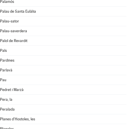
Palamós
Palau de Santa Eulàlia
Palau-sator
Palau-saverdera
Palol de Revardit
Pals
Pardines
Parlavà
Pau
Pedret i Marzà
Pera, la
Peralada
Planes d'Hostoles, les
Planoles