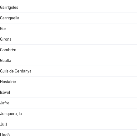
Garrigoles
Garriguella
Ger
Girona
Gombrèn
Gualta
Guils de Cerdanya
Hostalric
Isòvol
Jafre
Jonquera, la
Juià
Lladó