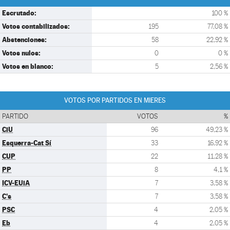
Escrutado:
100 %
Votos contabilizados:
195
77,08 %
Abstenciones:
58
22,92 %
Votos nulos:
0
0 %
Votos en blanco:
5
2,56 %
VOTOS POR PARTIDOS EN MIERES
PARTIDO
VOTOS
%
CiU
96
49,23 %
Esquerra-Cat Sí
33
16,92 %
CUP
22
11,28 %
PP
8
4,1 %
ICV-EUiA
7
3,58 %
C's
7
3,58 %
PSC
4
2,05 %
Eb
4
2,05 %