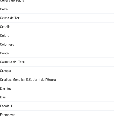
Cellera de Ter, la
Celrà
Cervià de Ter
Cistella
Colera
Colomers
Corçà
Cornellà del Terri
Crespià
Cruïlles, Monells i S.Sadurní de l'Heura
Darnius
Das
Escala, l'
Espinelves