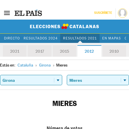
SUSCRÍBETE
Elecciones Cat
DIRECTO
RESULTADOS 2024
RESULTADOS 2021
EN MAPAS
C
2021
2017
2015
2012
2010
Estás en:
Cataluña
»
Girona
»
Mieres
MIERES
Número de votos