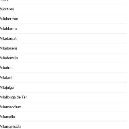
Vidreres
Vilabertran
Vilablareix
Viladamat
Viladasens
Vilademuls
Viladrau
Vilafant
Vilajuïga
Vilallonga de Ter
Vilamacolum
Vilamalla
Vilamaniscle