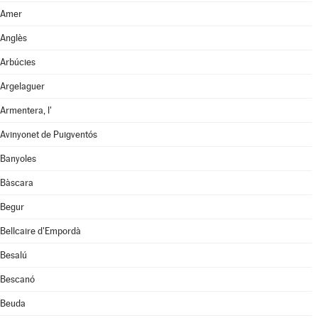
Amer
Anglès
Arbúcies
Argelaguer
Armentera, l'
Avinyonet de Puigventós
Banyoles
Bàscara
Begur
Bellcaire d'Empordà
Besalú
Bescanó
Beuda