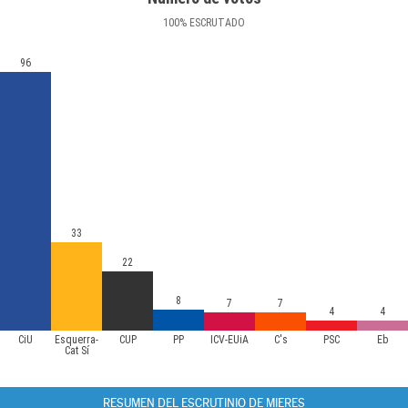
100
%
ESCRUTADO
96
33
22
8
7
7
4
4
CiU
Esquerra-
CUP
PP
ICV-EUiA
C's
PSC
Eb
Cat Sí
RESUMEN DEL ESCRUTINIO DE MIERES