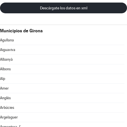
Descárgate los datos en xml
Municipios de Girona
Agullana
Aiguaviva
Albanyà
Albons
Alp
Amer
Anglès
Arbúcies
Argelaguer
Armentera, l'