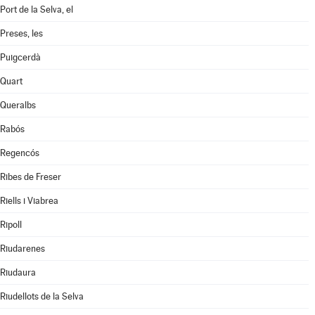
Port de la Selva, el
Preses, les
Puigcerdà
Quart
Queralbs
Rabós
Regencós
Ribes de Freser
Riells i Viabrea
Ripoll
Riudarenes
Riudaura
Riudellots de la Selva