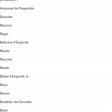
Avinyonet de Puigventós
Banyoles
Bàscara
Begur
Bellcaire d'Empordà
Besalú
Bescanó
Beuda
Bisbal d'Empordà, la
Biure
Blanes
Boadella i les Escaules
Bolvir