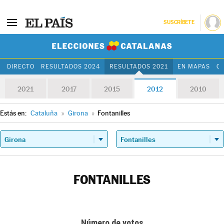
SUSCRÍBETE
Elecciones Cat
DIRECTO
RESULTADOS 2024
RESULTADOS 2021
EN MAPAS
C
2021
2017
2015
2012
2010
Estás en:
Cataluña
»
Girona
»
Fontanilles
FONTANILLES
Número de votos