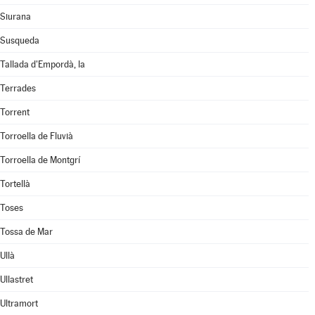
Siurana
Susqueda
Tallada d'Empordà, la
Terrades
Torrent
Torroella de Fluvià
Torroella de Montgrí
Tortellà
Toses
Tossa de Mar
Ullà
Ullastret
Ultramort