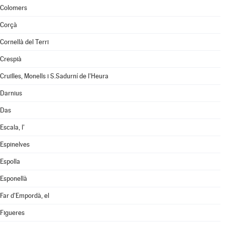
Colomers
Corçà
Cornellà del Terri
Crespià
Cruïlles, Monells i S.Sadurní de l'Heura
Darnius
Das
Escala, l'
Espinelves
Espolla
Esponellà
Far d'Empordà, el
Figueres