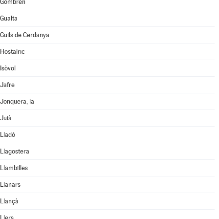
Gombrèn
Gualta
Guils de Cerdanya
Hostalric
Isòvol
Jafre
Jonquera, la
Juià
Lladó
Llagostera
Llambilles
Llanars
Llançà
Llers