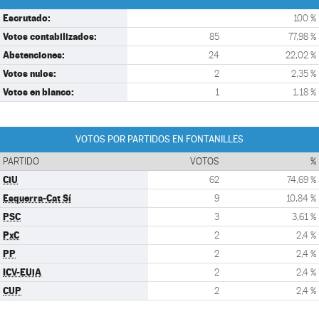
Escrutado:
100 %
Votos contabilizados:
85
77,98 %
Abstenciones:
24
22,02 %
Votos nulos:
2
2,35 %
Votos en blanco:
1
1,18 %
VOTOS POR PARTIDOS EN FONTANILLES
PARTIDO
VOTOS
%
CiU
62
74,69 %
Esquerra-Cat Sí
9
10,84 %
PSC
3
3,61 %
PxC
2
2,4 %
PP
2
2,4 %
ICV-EUiA
2
2,4 %
CUP
2
2,4 %