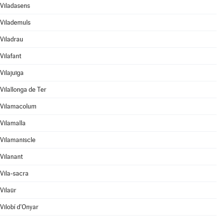
Viladasens
Vilademuls
Viladrau
Vilafant
Vilajuïga
Vilallonga de Ter
Vilamacolum
Vilamalla
Vilamaniscle
Vilanant
Vila-sacra
Vilaür
Vilobí d'Onyar