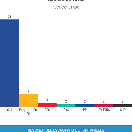
100
%
ESCRUTADO
62
9
3
2
2
2
2
CiU
Esquerra-Cat
PSC
PxC
PP
ICV-EUiA
CUP
Sí
RESUMEN DEL ESCRUTINIO DE FONTANILLES