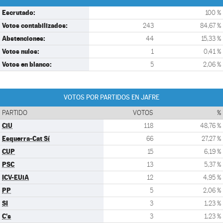
Escrutado:
100 %
Votos contabilizados:
243
84,67 %
Abstenciones:
44
15,33 %
Votos nulos:
1
0,41 %
Votos en blanco:
5
2,06 %
VOTOS POR PARTIDOS EN JAFRE
PARTIDO
VOTOS
%
CiU
118
48,76 %
Esquerra-Cat Sí
66
27,27 %
CUP
15
6,19 %
PSC
13
5,37 %
ICV-EUiA
12
4,95 %
PP
5
2,06 %
SI
3
1,23 %
C's
3
1,23 %