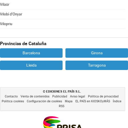
Vilaür
Vilobí d'Onyar
Vilopriu
Provincias de Cataluña
Barcelona
Girona
Lleida
Tarragona
EDICIONES EL PAÍS S.L.
©
Contacto
Venta de contenidos
Publicidad
Aviso legal
Política de privacidad
Política cookies
Configuración de cookies
Mapa
EL PAÍS en KIOSKOyMÁS
Índice
RSS