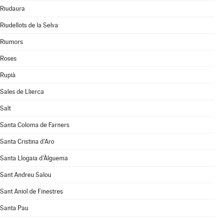
Riudaura
Riudellots de la Selva
Riumors
Roses
Rupià
Sales de Llierca
Salt
Santa Coloma de Farners
Santa Cristina d'Aro
Santa Llogaia d'Àlguema
Sant Andreu Salou
Sant Aniol de Finestres
Santa Pau