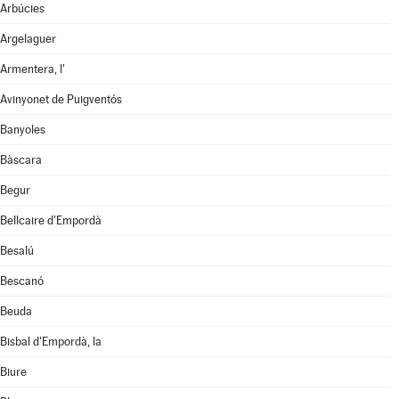
Arbúcies
Argelaguer
Armentera, l'
Avinyonet de Puigventós
Banyoles
Bàscara
Begur
Bellcaire d'Empordà
Besalú
Bescanó
Beuda
Bisbal d'Empordà, la
Biure