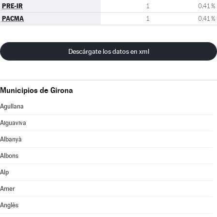
PRE-IR
1
0,41 %
PACMA
1
0,41 %
Descárgate los datos en xml
Municipios de Girona
Agullana
Aiguaviva
Albanyà
Albons
Alp
Amer
Anglès