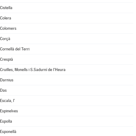
Cistella
Colera
Colomers
Corçà
Cornellà del Terri
Crespià
Cruïlles, Monells i S.Sadurní de l'Heura
Darnius
Das
Escala, l'
Espinelves
Espolla
Esponellà