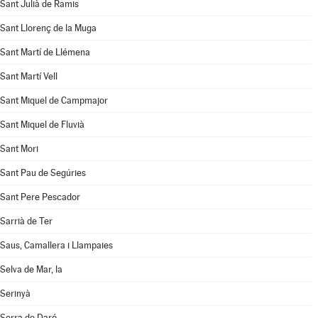
Sant Julià de Ramis
Sant Llorenç de la Muga
Sant Martí de Llémena
Sant Martí Vell
Sant Miquel de Campmajor
Sant Miquel de Fluvià
Sant Mori
Sant Pau de Segúries
Sant Pere Pescador
Sarrià de Ter
Saus, Camallera i Llampaies
Selva de Mar, la
Serinyà
Serra de Daró