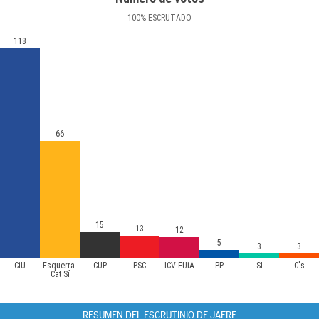
100
%
ESCRUTADO
118
66
15
13
12
5
3
3
CiU
Esquerra-
CUP
PSC
ICV-EUiA
PP
SI
C's
Cat Sí
RESUMEN DEL ESCRUTINIO DE JAFRE