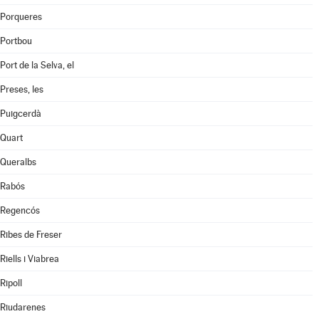
Porqueres
Portbou
Port de la Selva, el
Preses, les
Puigcerdà
Quart
Queralbs
Rabós
Regencós
Ribes de Freser
Riells i Viabrea
Ripoll
Riudarenes