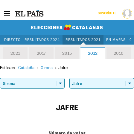
SUSCRÍBETE
Elecciones Cat
DIRECTO
RESULTADOS 2024
RESULTADOS 2021
EN MAPAS
C
2021
2017
2015
2012
2010
Estás en:
Cataluña
»
Girona
»
Jafre
JAFRE
Número de votos