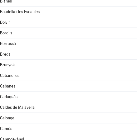
Blanes
Boadella i les Escaules
Bolvir
Bordils
Borrassà
Breda
Brunyola
Cabanelles
Cabanes
Cadaqués
Caldes de Malavella
Calonge
Camós
Campdevànol