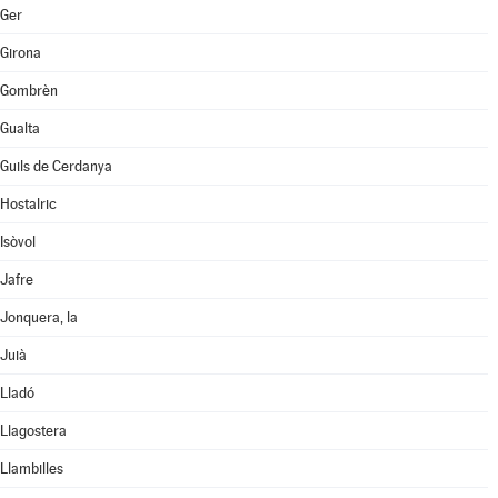
Ger
Girona
Gombrèn
Gualta
Guils de Cerdanya
Hostalric
Isòvol
Jafre
Jonquera, la
Juià
Lladó
Llagostera
Llambilles