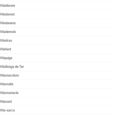
Vilablareix
Viladamat
Viladasens
Vilademuls
Viladrau
Vilafant
Vilajuïga
Vilallonga de Ter
Vilamacolum
Vilamalla
Vilamaniscle
Vilanant
Vila-sacra