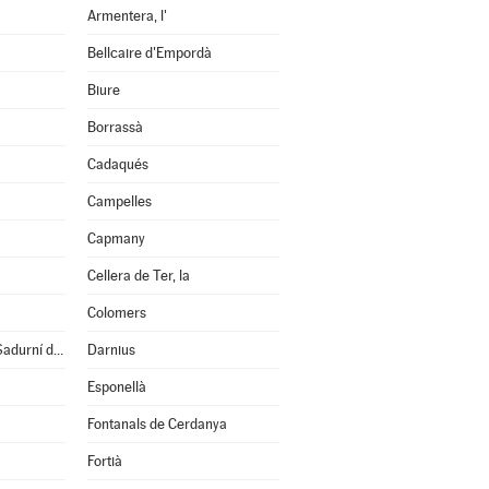
Armentera, l'
Bellcaire d'Empordà
Biure
Borrassà
Cadaqués
Campelles
Capmany
Cellera de Ter, la
Colomers
Cruïlles, Monells i S.Sadurní de l'Heura
Darnius
Esponellà
Fontanals de Cerdanya
Fortià