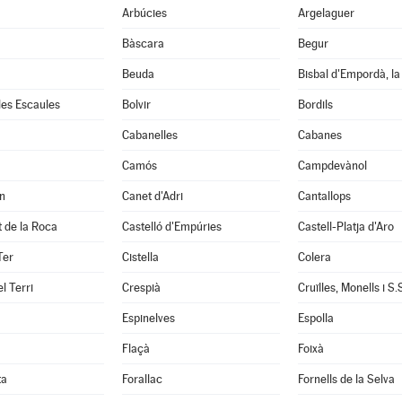
Arbúcies
Argelaguer
Bàscara
Begur
Beuda
Bisbal d'Empordà, la
 les Escaules
Bolvir
Bordils
Cabanelles
Cabanes
Camós
Campdevànol
n
Canet d'Adri
Cantallops
it de la Roca
Castelló d'Empúries
Castell-Platja d'Aro
Ter
Cistella
Colera
l Terri
Crespià
Espinelves
Espolla
Flaçà
Foixà
ta
Forallac
Fornells de la Selva