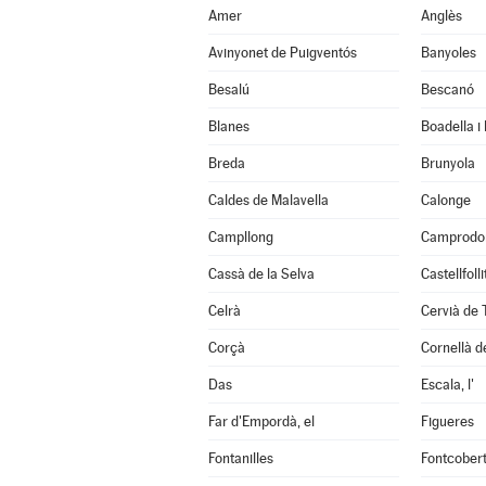
Amer
Anglès
Avinyonet de Puigventós
Banyoles
Besalú
Bescanó
Blanes
Boadella i
Breda
Brunyola
Caldes de Malavella
Calonge
Campllong
Camprodo
Cassà de la Selva
Castellfoll
Celrà
Cervià de 
Corçà
Cornellà de
Das
Escala, l'
Far d'Empordà, el
Figueres
Fontanilles
Fontcober