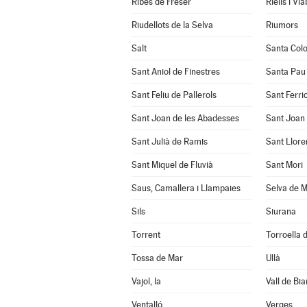
Ribes de Freser
Riells i Vi
Riudellots de la Selva
Riumors
Salt
Santa Col
Sant Aniol de Finestres
Santa Pau
Sant Feliu de Pallerols
Sant Ferrio
Sant Joan de les Abadesses
Sant Joan 
Sant Julià de Ramis
Sant Llore
Sant Miquel de Fluvià
Sant Mori
Saus, Camallera i Llampaies
Selva de M
Sils
Siurana
Torrent
Torroella d
Tossa de Mar
Ullà
Vajol, la
Vall de Bia
Ventalló
Verges