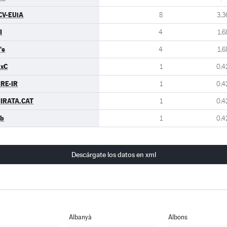
CV-EUiA
8
3,3
I
4
1,6
's
4
1,6
xC
1
0,4
RE-IR
1
0,4
IRATA.CAT
1
0,4
b
1
0,4
Descárgate los datos en xml
Albanyà
Albons