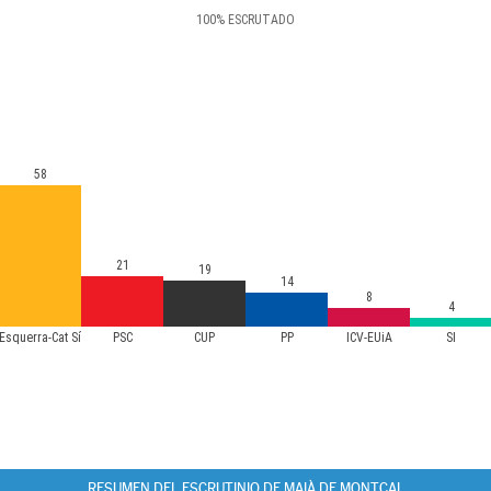
100
%
ESCRUTADO
58
21
19
14
8
4
Esquerra-Cat Sí
PSC
CUP
PP
ICV-EUiA
SI
RESUMEN DEL ESCRUTINIO DE MAIÀ DE MONTCAL