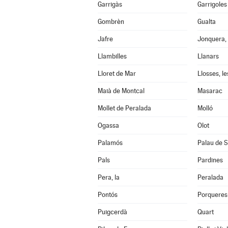
Garrigàs
Garrigoles
Gombrèn
Gualta
Jafre
Jonquera, 
Llambilles
Llanars
Lloret de Mar
Llosses, le
Maià de Montcal
Masarac
Mollet de Peralada
Molló
Ogassa
Olot
Palamós
Palau de S
Pals
Pardines
Pera, la
Peralada
Pontós
Porqueres
Puigcerdà
Quart