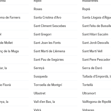
abrea
Ripoll
Riudarenes
Roses
Rupià
oma de Farners
Santa Cristina d'Aro
Santa Llogaia d'Àlg
Sant Climent Sescebes
Sant Feliu de Buixall
l
Sant Gregori
Sant Hilari Sacalm
de Mollet
Sant Joan les Fonts
Sant Jordi Desvalls
nç de la Muga
Sant Martí de Llémena
Sant Martí Vell
Sant Pau de Segúries
Sant Pere Pescador
ar, la
Serinyà
Serra de Daró
Susqueda
Tallada d'Empordà, l
e Fluvià
Torroella de Montgrí
Tortellà
Ullastret
Ultramort
nya, la
Vall d'en Bas, la
Vallfogona de Ripoll
Vidrà
Vidreres