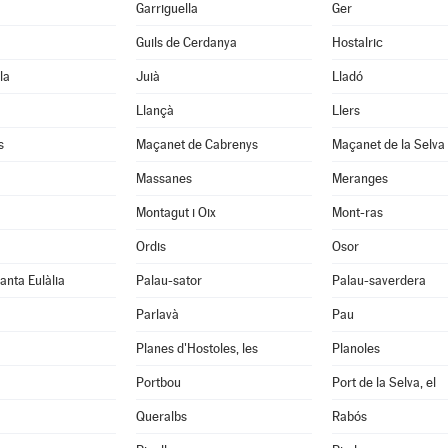
Garriguella
Ger
Guils de Cerdanya
Hostalric
la
Juià
Lladó
Llançà
Llers
s
Maçanet de Cabrenys
Maçanet de la Selva
Massanes
Meranges
Montagut i Oix
Mont-ras
Ordis
Osor
anta Eulàlia
Palau-sator
Palau-saverdera
Parlavà
Pau
Planes d'Hostoles, les
Planoles
Portbou
Port de la Selva, el
Queralbs
Rabós