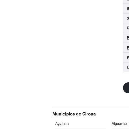
I
S
C
P
P
P
E
Municipios de Girona
Agullana
Aiguaviva