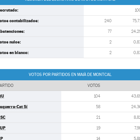
scrutado:
10
otos contabilizados:
240
75,7
bstenciones:
77
24,2
otos nulos:
2
0,8
otos en blanco:
2
0,8
VOTOS POR PARTIDOS EN MAIÀ DE MONTCAL
ARTIDO
VOTOS
iU
104
43,6
squerra-Cat Sí
58
24,3
PSC
21
8,8
CUP
19
7,9
PP
14
5,8