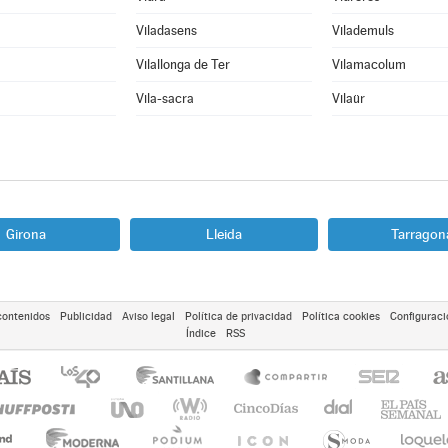
Viladasens
Vilademuls
Vilallonga de Ter
Vilamacolum
Vila-sacra
Vilaür
Girona
Lleida
Tarragon
contenidos
Publicidad
Aviso legal
Política de privacidad
Política cookies
Configuraci
Índice
RSS