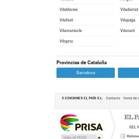
Vilablareix
Viladamat
Vilafant
Vilajuïga
Vilamaniscle
Vilanant
Vilopriu
Provincias de Cataluña
Barcelona
EDICIONES EL PAÍS S.L.
©
Contacto
Venta de 