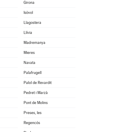
Girona
Isòvol
Llagostera
Llívia
Madremanya
Mieres
Navata
Palafrugell
Palol de Revardit
Pedret i Marzà
Pont de Molins
Preses, les
Regencós