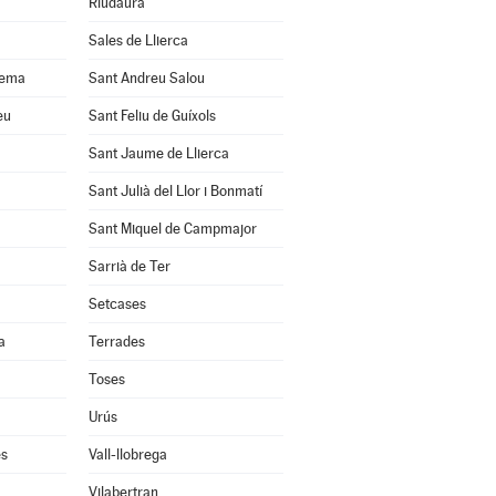
Riudaura
Sales de Llierca
uema
Sant Andreu Salou
eu
Sant Feliu de Guíxols
Sant Jaume de Llierca
Sant Julià del Llor i Bonmatí
Sant Miquel de Campmajor
Sarrià de Ter
Setcases
a
Terrades
Toses
Urús
ès
Vall-llobrega
Vilabertran