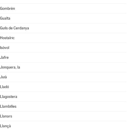
Gombrèn
Gualta
Guils de Cerdanya
Hostalric
Isòvol
Jafre
Jonquera, la
Juià
Lladó
Llagostera
Llambilles
Llanars
Llançà