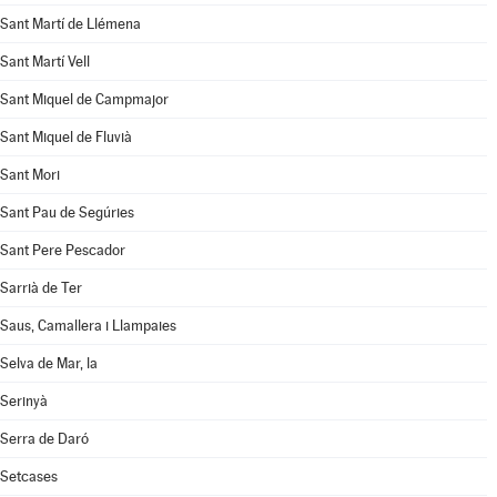
Sant Martí de Llémena
Sant Martí Vell
Sant Miquel de Campmajor
Sant Miquel de Fluvià
Sant Mori
Sant Pau de Segúries
Sant Pere Pescador
Sarrià de Ter
Saus, Camallera i Llampaies
Selva de Mar, la
Serinyà
Serra de Daró
Setcases