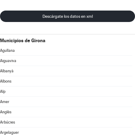
Descárgate los datos en xml
Municipios de Girona
Agullana
Aiguaviva
Albanyà
Albons
Alp
Amer
Anglès
Arbúcies
Argelaguer