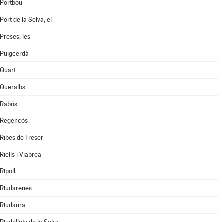
Portbou
Port de la Selva, el
Preses, les
Puigcerdà
Quart
Queralbs
Rabós
Regencós
Ribes de Freser
Riells i Viabrea
Ripoll
Riudarenes
Riudaura
Riudellots de la Selva