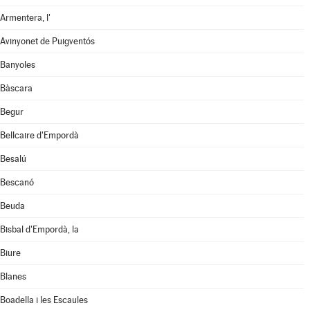
Armentera, l'
Avinyonet de Puigventós
Banyoles
Bàscara
Begur
Bellcaire d'Empordà
Besalú
Bescanó
Beuda
Bisbal d'Empordà, la
Biure
Blanes
Boadella i les Escaules