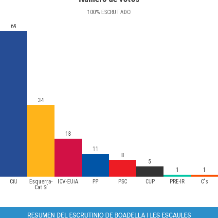
100
%
ESCRUTADO
69
34
18
11
8
5
1
1
CiU
Esquerra-
ICV-EUiA
PP
PSC
CUP
PRE-IR
C's
Cat Sí
RESUMEN DEL ESCRUTINIO DE BOADELLA I LES ESCAULES