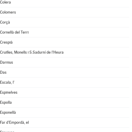
Colera
Colomers
Corçà
Cornellà del Terri
Crespià
Cruïlles, Monells i S.Sadurní de l'Heura
Darnius
Das
Escala, l'
Espinelves
Espolla
Esponellà
Far d'Empordà, el