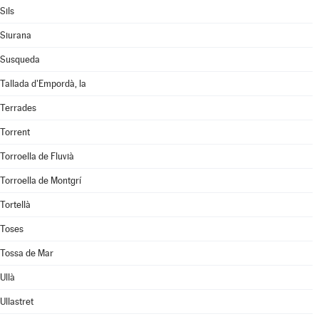
Sils
Siurana
Susqueda
Tallada d'Empordà, la
Terrades
Torrent
Torroella de Fluvià
Torroella de Montgrí
Tortellà
Toses
Tossa de Mar
Ullà
Ullastret