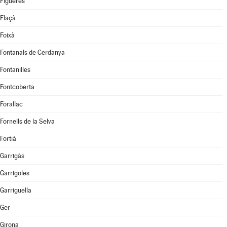
Figueres
Flaçà
Foixà
Fontanals de Cerdanya
Fontanilles
Fontcoberta
Forallac
Fornells de la Selva
Fortià
Garrigàs
Garrigoles
Garriguella
Ger
Girona