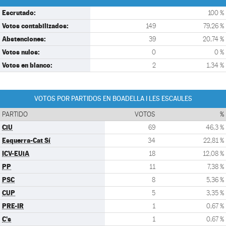
Escrutado:
100 %
Votos contabilizados:
149
79,26 %
Abstenciones:
39
20,74 %
Votos nulos:
0
0 %
Votos en blanco:
2
1,34 %
VOTOS POR PARTIDOS EN BOADELLA I LES ESCAULES
PARTIDO
VOTOS
%
CiU
69
46,3 %
Esquerra-Cat Sí
34
22,81 %
ICV-EUiA
18
12,08 %
PP
11
7,38 %
PSC
8
5,36 %
CUP
5
3,35 %
PRE-IR
1
0,67 %
C's
1
0,67 %