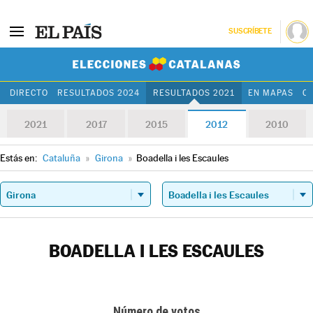
SUSCRÍBETE
Elecciones Cat
DIRECTO
RESULTADOS 2024
RESULTADOS 2021
EN MAPAS
C
2021
2017
2015
2012
2010
Estás en:
Cataluña
»
Girona
»
Boadella i les Escaules
BOADELLA I LES ESCAULES
Número de votos