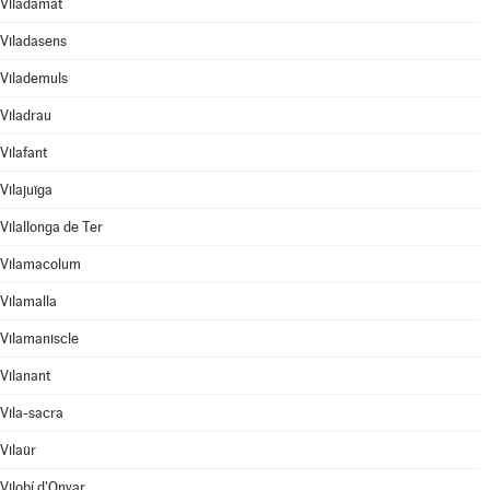
Viladamat
Viladasens
Vilademuls
Viladrau
Vilafant
Vilajuïga
Vilallonga de Ter
Vilamacolum
Vilamalla
Vilamaniscle
Vilanant
Vila-sacra
Vilaür
Vilobí d'Onyar