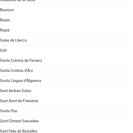
Riumors
Roses
Rupià
Sales de Llierca
Salt
Santa Coloma de Farners
Santa Cristina d'Aro
Santa Llogaia d'Àlguema
Sant Andreu Salou
Sant Aniol de Finestres
Santa Pau
Sant Climent Sescebes
Sant Feliu de Buixalleu