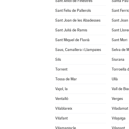
Sant Aniol de Finestres
Santa Pau
Sant Feliu de Pallerols
Sant Ferrio
Sant Joan de les Abadesses
Sant Joan 
Sant Julià de Ramis
Sant Llore
Sant Miquel de Fluvià
Sant Mori
Saus, Camallera i Llampaies
Selva de M
Sils
Siurana
Torrent
Torroella d
Tossa de Mar
Ullà
Vajol, la
Vall de Bia
Ventalló
Verges
Vilablareix
Viladamat
Vilafant
Vilajuïga
Vilamaniscle
Vilanant