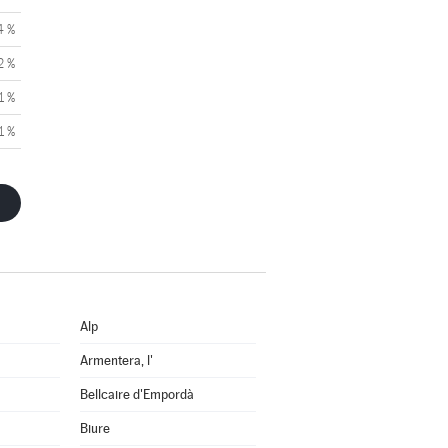
4 %
2 %
1 %
1 %
Alp
Armentera, l'
Bellcaire d'Empordà
Biure