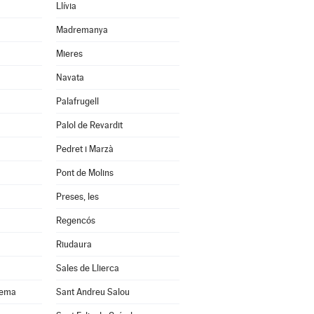
Llívia
Madremanya
Mieres
Navata
Palafrugell
Palol de Revardit
Pedret i Marzà
Pont de Molins
Preses, les
Regencós
Riudaura
Sales de Llierca
uema
Sant Andreu Salou