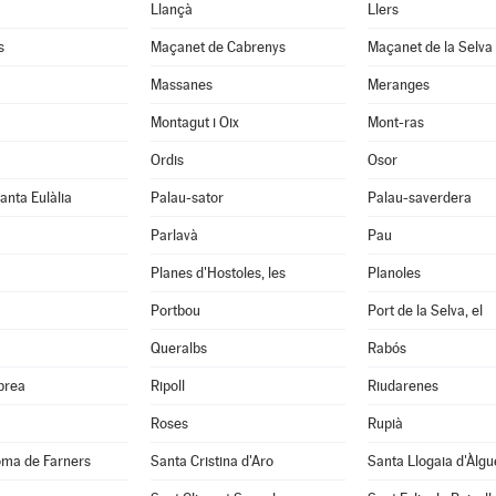
Llançà
Llers
s
Maçanet de Cabrenys
Maçanet de la Selva
Massanes
Meranges
Montagut i Oix
Mont-ras
Ordis
Osor
anta Eulàlia
Palau-sator
Palau-saverdera
Parlavà
Pau
Planes d'Hostoles, les
Planoles
Portbou
Port de la Selva, el
Queralbs
Rabós
abrea
Ripoll
Riudarenes
Roses
Rupià
oma de Farners
Santa Cristina d'Aro
Santa Llogaia d'Àlg