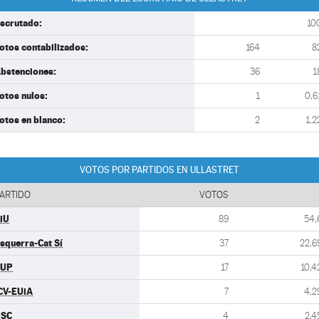
scrutado:
10
otos contabilizados:
164
8
bstenciones:
36
1
otos nulos:
1
0,6
otos en blanco:
2
1,2
VOTOS POR PARTIDOS EN ULLASTRET
ARTIDO
VOTOS
iU
89
54,
squerra-Cat Sí
37
22,6
CUP
17
10,4
CV-EUiA
7
4,2
PSC
4
2,4