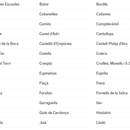
 les Escaules
Bolvir
Bordils
Cabanelles
Cabanes
Camós
Campdevànol
n
Canet d'Adri
Cantallops
it de la Roca
Castelló d'Empúries
Castell-Platja d'Aro
Ter
Cistella
Colera
l Terri
Crespià
Espinelves
Espolla
Flaçà
Foixà
ta
Forallac
Fornells de la Selva
Garriguella
Ger
Guils de Cerdanya
Hostalric
la
Juià
Lladó