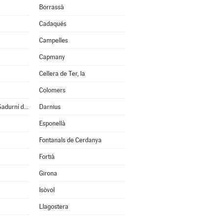
Borrassà
Cadaqués
Campelles
Capmany
Cellera de Ter, la
Colomers
Cruïlles, Monells i S.Sadurní de l'Heura
Darnius
Esponellà
Fontanals de Cerdanya
Fortià
Girona
Isòvol
Llagostera