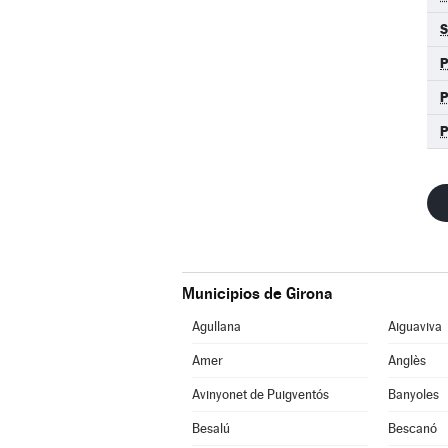
S
P
Municipios de Girona
Agullana
Aiguaviva
Amer
Anglès
Avinyonet de Puigventós
Banyoles
Besalú
Bescanó