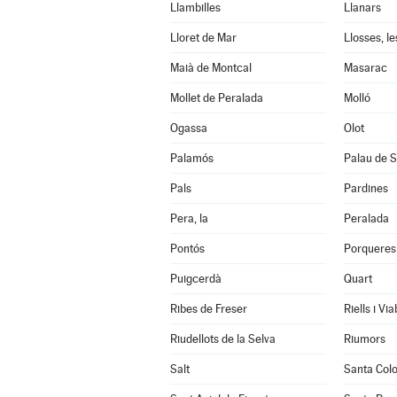
Llambilles
Llanars
Lloret de Mar
Llosses, le
Maià de Montcal
Masarac
Mollet de Peralada
Molló
Ogassa
Olot
Palamós
Palau de S
Pals
Pardines
Pera, la
Peralada
Pontós
Porqueres
Puigcerdà
Quart
Ribes de Freser
Riells i Vi
Riudellots de la Selva
Riumors
Salt
Santa Col