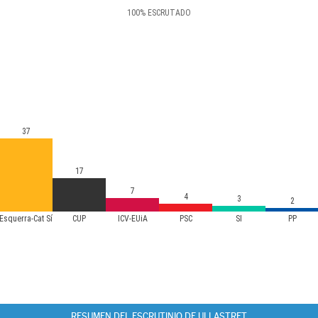
100
%
ESCRUTADO
37
17
7
4
3
2
Esquerra-Cat Sí
CUP
ICV-EUiA
PSC
SI
PP
RESUMEN DEL ESCRUTINIO DE ULLASTRET