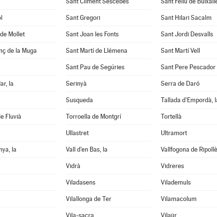
Sant Climent Sescebes
Sant Feliu de Buixall
l
Sant Gregori
Sant Hilari Sacalm
de Mollet
Sant Joan les Fonts
Sant Jordi Desvalls
nç de la Muga
Sant Martí de Llémena
Sant Martí Vell
Sant Pau de Segúries
Sant Pere Pescador
ar, la
Serinyà
Serra de Daró
Susqueda
Tallada d'Empordà, l
e Fluvià
Torroella de Montgrí
Tortellà
Ullastret
Ultramort
nya, la
Vall d'en Bas, la
Vallfogona de Ripoll
Vidrà
Vidreres
Viladasens
Vilademuls
Vilallonga de Ter
Vilamacolum
Vila-sacra
Vilaür