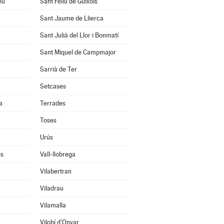
eu
Sant Feliu de Guíxols
Sant Jaume de Llierca
Sant Julià del Llor i Bonmatí
Sant Miquel de Campmajor
Sarrià de Ter
Setcases
a
Terrades
Toses
Urús
ès
Vall-llobrega
Vilabertran
Viladrau
Vilamalla
Vilobí d'Onyar