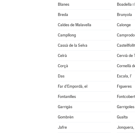
Blanes
Boadella i
Breda
Brunyola
Caldes de Malavella
Calonge
Campllong
Camprodo
Cassà de la Selva
Castellfoll
Celrà
Cervià de 
Corçà
Cornellà de
Das
Escala, l'
Far d'Empordà, el
Figueres
Fontanilles
Fontcober
Garrigàs
Garrigoles
Gombrèn
Gualta
Jafre
Jonquera, 