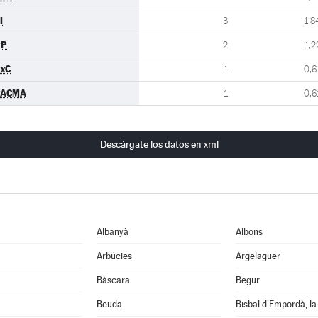
I
3
1,8
PP
2
1,2
xC
1
0,6
PACMA
1
0,6
Descárgate los datos en xml
Albanyà
Albons
Arbúcies
Argelaguer
Bàscara
Begur
Beuda
Bisbal d'Empordà, la