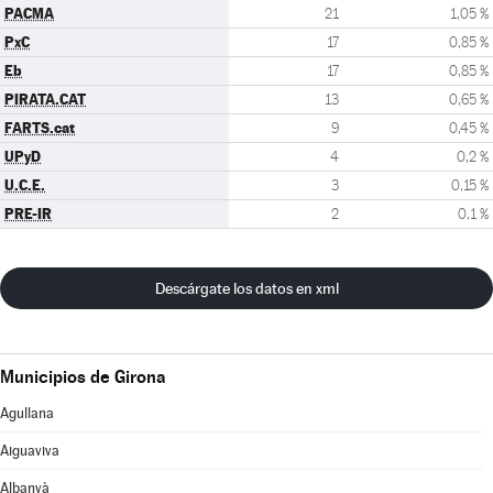
PACMA
21
1,05 %
PxC
17
0,85 %
Eb
17
0,85 %
PIRATA.CAT
13
0,65 %
FARTS.cat
9
0,45 %
UPyD
4
0,2 %
U.C.E.
3
0,15 %
PRE-IR
2
0,1 %
Descárgate los datos en xml
Municipios de Girona
Agullana
Aiguaviva
Albanyà