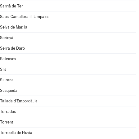
Sarrià de Ter
Saus, Camallera i Llampaies
Selva de Mar, la
Serinyà
Serra de Daró
Setcases
Sils
Siurana
Susqueda
Tallada d'Empordà, la
Terrades
Torrent
Torroella de Fluvià