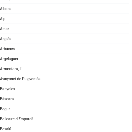
Albons
Alp
Amer
Anglès
Arbúcies
Argelaguer
Armentera, l'
Avinyonet de Puigventós
Banyoles
Bàscara
Begur
Bellcaire d'Empordà
Besalú