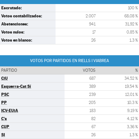
Escrutado:
100 %
Votos contabilizados:
2.007
68,08 %
Abstenciones:
941
31,92 %
Votos nulos:
17
0,85 %
Votos en blanco:
26
1,3 %
VOTOS POR PARTIDOS EN RIELLS I VIABREA
PARTIDO
VOTOS
%
CiU
687
34,52 %
Esquerra-Cat Sí
389
19,54 %
PSC
239
12,01 %
PP
205
10,3 %
ICV-EUiA
183
9,19 %
C's
82
4,12 %
CUP
67
3,36 %
SI
26
1,3 %