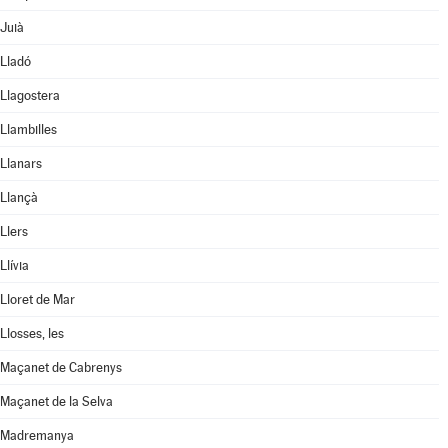
Juià
Lladó
Llagostera
Llambilles
Llanars
Llançà
Llers
Llívia
Lloret de Mar
Llosses, les
Maçanet de Cabrenys
Maçanet de la Selva
Madremanya