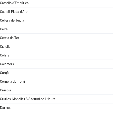
Castelló d'Empúries
Castell-Platja d'Aro
Cellera de Ter, la
Celrà
Cervià de Ter
Cistella
Colera
Colomers
Corçà
Cornellà del Terri
Crespià
Cruïlles, Monells i S.Sadurní de l'Heura
Darnius