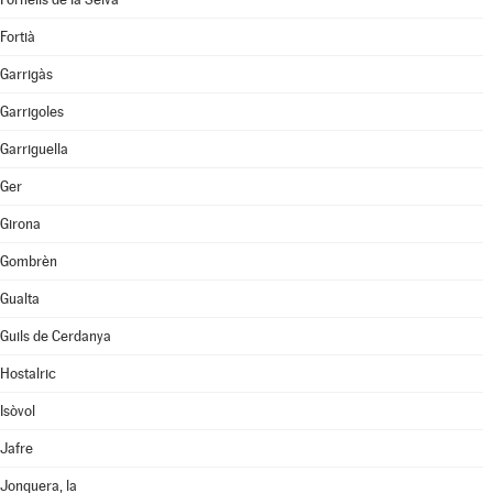
Fortià
Garrigàs
Garrigoles
Garriguella
Ger
Girona
Gombrèn
Gualta
Guils de Cerdanya
Hostalric
Isòvol
Jafre
Jonquera, la