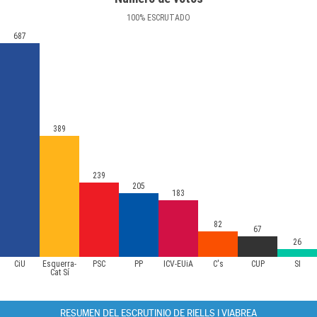
100
%
ESCRUTADO
687
389
239
205
183
82
67
26
CiU
Esquerra-
PSC
PP
ICV-EUiA
C's
CUP
SI
Cat Sí
RESUMEN DEL ESCRUTINIO DE RIELLS I VIABREA