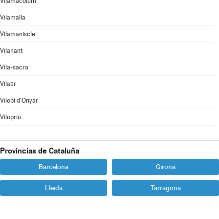
Vilamacolum
Vilamalla
Vilamaniscle
Vilanant
Vila-sacra
Vilaür
Vilobí d'Onyar
Vilopriu
Provincias de Cataluña
Barcelona
Girona
Lleida
Tarragona