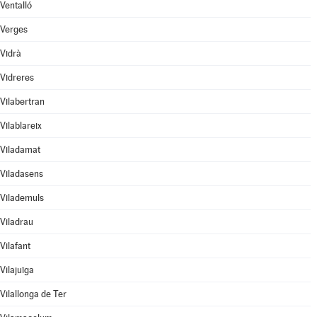
Ventalló
Verges
Vidrà
Vidreres
Vilabertran
Vilablareix
Viladamat
Viladasens
Vilademuls
Viladrau
Vilafant
Vilajuïga
Vilallonga de Ter