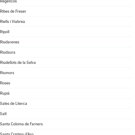
Regencós
Ribes de Freser
Riells i Viabrea
Ripoll
Riudarenes
Riudaura
Riudellots de la Selva
Riumors
Roses
Rupià
Sales de Llierca
Salt
Santa Coloma de Farners
Santa Cristina d'Aro