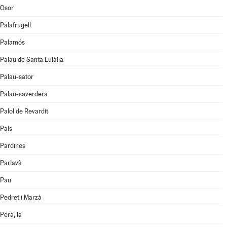
Osor
Palafrugell
Palamós
Palau de Santa Eulàlia
Palau-sator
Palau-saverdera
Palol de Revardit
Pals
Pardines
Parlavà
Pau
Pedret i Marzà
Pera, la