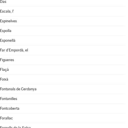
Das
Escala, l'
Espinelves
Espolla
Esponellà
Far d'Empordà, el
Figueres
Flaçà
Foixà
Fontanals de Cerdanya
Fontanilles
Fontcoberta
Forallac
Fornells de la Selva