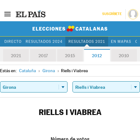
SUSCRÍBETE
Elecciones Cat
DIRECTO
RESULTADOS 2024
RESULTADOS 2021
EN MAPAS
C
2021
2017
2015
2012
2010
Estás en:
Cataluña
»
Girona
»
Riells i Viabrea
RIELLS I VIABREA
Número de votos