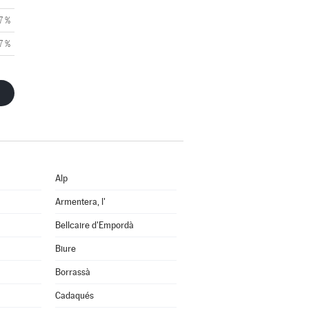
7 %
7 %
Alp
Armentera, l'
Bellcaire d'Empordà
Biure
Borrassà
Cadaqués