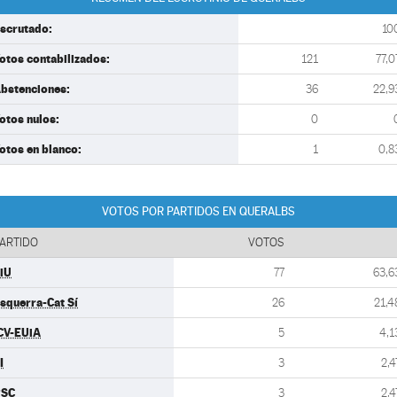
scrutado:
10
otos contabilizados:
121
77,0
bstenciones:
36
22,9
otos nulos:
0
otos en blanco:
1
0,8
VOTOS POR PARTIDOS EN QUERALBS
ARTIDO
VOTOS
iU
77
63,6
squerra-Cat Sí
26
21,4
CV-EUiA
5
4,1
I
3
2,4
PSC
3
2,4