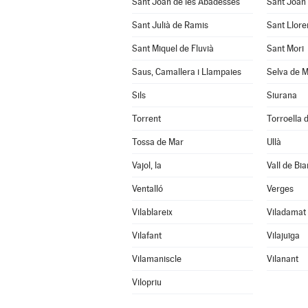
Sant Joan de les Abadesses
Sant Joan 
Sant Julià de Ramis
Sant Llore
Sant Miquel de Fluvià
Sant Mori
Saus, Camallera i Llampaies
Selva de M
Sils
Siurana
Torrent
Torroella d
Tossa de Mar
Ullà
Vajol, la
Vall de Bia
Ventalló
Verges
Vilablareix
Viladamat
Vilafant
Vilajuïga
Vilamaniscle
Vilanant
Vilopriu