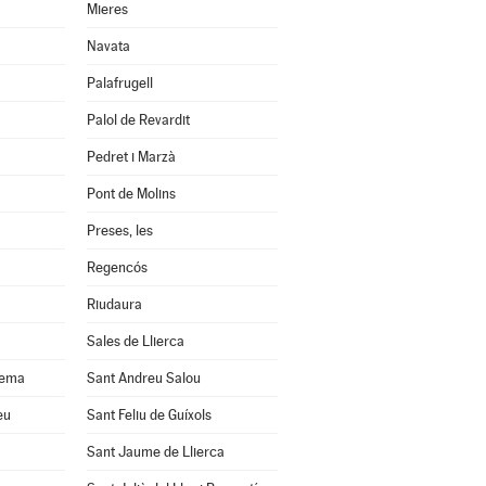
Mieres
Navata
Palafrugell
Palol de Revardit
Pedret i Marzà
Pont de Molins
Preses, les
Regencós
Riudaura
Sales de Llierca
uema
Sant Andreu Salou
eu
Sant Feliu de Guíxols
Sant Jaume de Llierca