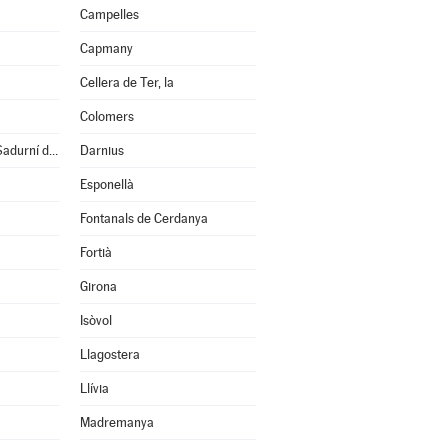
Campelles
Capmany
Cellera de Ter, la
Colomers
Cruïlles, Monells i S.Sadurní de l'Heura
Darnius
Esponellà
Fontanals de Cerdanya
Fortià
Girona
Isòvol
Llagostera
Llívia
Madremanya