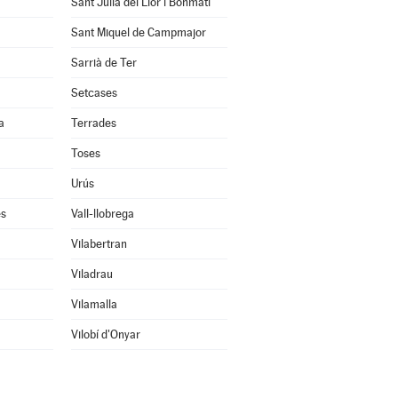
Sant Julià del Llor i Bonmatí
Sant Miquel de Campmajor
Sarrià de Ter
Setcases
a
Terrades
Toses
Urús
ès
Vall-llobrega
Vilabertran
Viladrau
Vilamalla
Vilobí d'Onyar