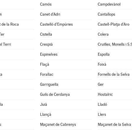
Camós
Campdevànol
n
Canet d'Adri
Cantallops
it de la Roca
Castelló d'Empúries
Castell-Platja d'Aro
Ter
Cistella
Colera
l Terri
Crespià
Espinelves
Espolla
Flaçà
Foixà
ta
Forallac
Fornells de la Selva
Garriguella
Ger
Guils de Cerdanya
Hostalric
la
Juià
Lladó
Llançà
Llers
s
Maçanet de Cabrenys
Maçanet de la Selva