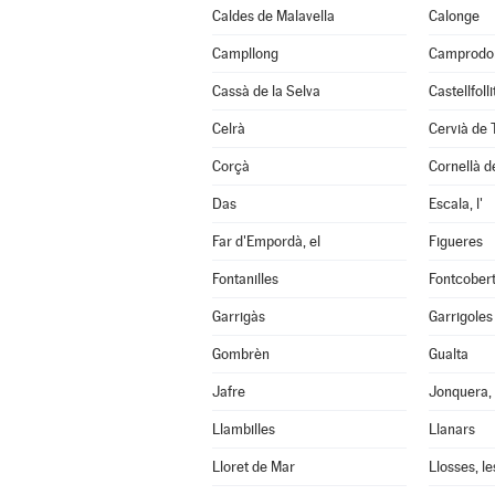
Caldes de Malavella
Calonge
Campllong
Camprodo
Cassà de la Selva
Castellfoll
Celrà
Cervià de 
Corçà
Cornellà de
Das
Escala, l'
Far d'Empordà, el
Figueres
Fontanilles
Fontcober
Garrigàs
Garrigoles
Gombrèn
Gualta
Jafre
Jonquera, 
Llambilles
Llanars
Lloret de Mar
Llosses, le