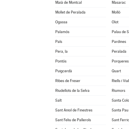
Maià de Montcal
Masarac
Mollet de Peralada
Molló
Ogassa
Olot
Palamós
Palau de S
Pals
Pardines
Pera, la
Peralada
Pontós
Porqueres
Puigcerdà
Quart
Ribes de Freser
Riells i Vi
Riudellots de la Selva
Riumors
Salt
Santa Col
Sant Aniol de Finestres
Santa Pau
Sant Feliu de Pallerols
Sant Ferrio