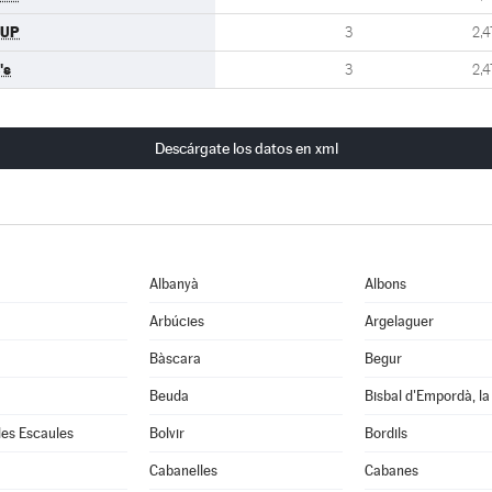
CUP
3
2,4
's
3
2,4
Descárgate los datos en xml
Albanyà
Albons
Arbúcies
Argelaguer
Bàscara
Begur
Beuda
Bisbal d'Empordà, la
 les Escaules
Bolvir
Bordils
Cabanelles
Cabanes