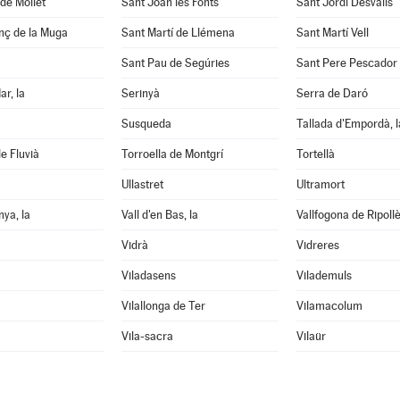
de Mollet
Sant Joan les Fonts
Sant Jordi Desvalls
nç de la Muga
Sant Martí de Llémena
Sant Martí Vell
Sant Pau de Segúries
Sant Pere Pescador
ar, la
Serinyà
Serra de Daró
Susqueda
Tallada d'Empordà, l
e Fluvià
Torroella de Montgrí
Tortellà
Ullastret
Ultramort
nya, la
Vall d'en Bas, la
Vallfogona de Ripoll
Vidrà
Vidreres
Viladasens
Vilademuls
Vilallonga de Ter
Vilamacolum
Vila-sacra
Vilaür