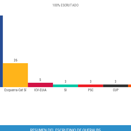
100
%
ESCRUTADO
26
5
3
3
3
Esquerra-Cat Sí
ICV-EUiA
SI
PSC
CUP
RESUMEN DEL ESCRUTINIO DE QUERALBS