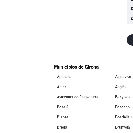
C
Municipios de Girona
Agullana
Aiguaviva
Amer
Anglès
Avinyonet de Puigventós
Banyoles
Besalú
Bescanó
Blanes
Boadella i
Breda
Brunyola