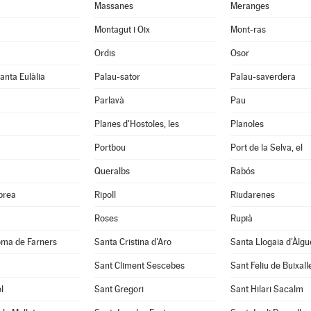
Massanes
Meranges
Montagut i Oix
Mont-ras
Ordis
Osor
anta Eulàlia
Palau-sator
Palau-saverdera
Parlavà
Pau
Planes d'Hostoles, les
Planoles
Portbou
Port de la Selva, el
Queralbs
Rabós
abrea
Ripoll
Riudarenes
Roses
Rupià
oma de Farners
Santa Cristina d'Aro
Santa Llogaia d'Àlg
Sant Climent Sescebes
Sant Feliu de Buixall
l
Sant Gregori
Sant Hilari Sacalm