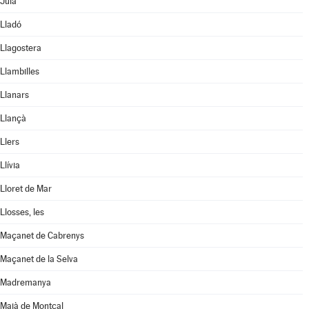
Juià
Lladó
Llagostera
Llambilles
Llanars
Llançà
Llers
Llívia
Lloret de Mar
Llosses, les
Maçanet de Cabrenys
Maçanet de la Selva
Madremanya
Maià de Montcal