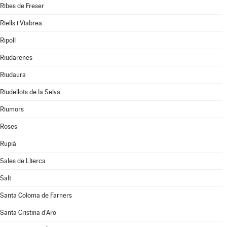
Ribes de Freser
Riells i Viabrea
Ripoll
Riudarenes
Riudaura
Riudellots de la Selva
Riumors
Roses
Rupià
Sales de Llierca
Salt
Santa Coloma de Farners
Santa Cristina d'Aro