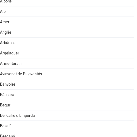
Albons
Alp
Amer
Anglès
Arbúcies
Argelaguer
Armentera, l'
Avinyonet de Puigventós
Banyoles
Bàscara
Begur
Bellcaire d'Empordà
Besalú
Bescanó