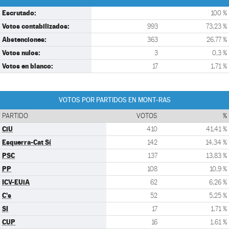
Escrutado:
100 %
Votos contabilizados:
993
73,23 %
Abstenciones:
363
26,77 %
Votos nulos:
3
0,3 %
Votos en blanco:
17
1,71 %
VOTOS POR PARTIDOS EN MONT-RAS
PARTIDO
VOTOS
%
CiU
410
41,41 %
Esquerra-Cat Sí
142
14,34 %
PSC
137
13,83 %
PP
108
10,9 %
ICV-EUiA
62
6,26 %
C's
52
5,25 %
SI
17
1,71 %
CUP
16
1,61 %