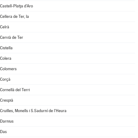
Castell-Platja d'Aro
Cellera de Ter, la
Celrà
Cervià de Ter
Cistella
Colera
Colomers
Corçà
Cornellà del Terri
Crespià
Cruïlles, Monells i S.Sadurní de l'Heura
Darnius
Das