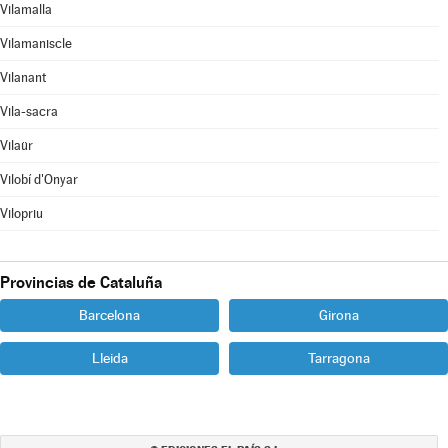
Vilamalla
Vilamaniscle
Vilanant
Vila-sacra
Vilaür
Vilobí d'Onyar
Vilopriu
Provincias de Cataluña
Barcelona
Girona
Lleida
Tarragona