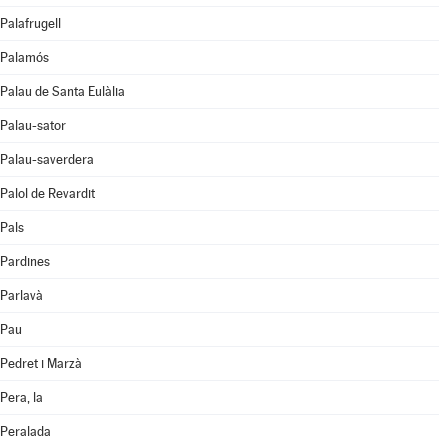
Palafrugell
Palamós
Palau de Santa Eulàlia
Palau-sator
Palau-saverdera
Palol de Revardit
Pals
Pardines
Parlavà
Pau
Pedret i Marzà
Pera, la
Peralada