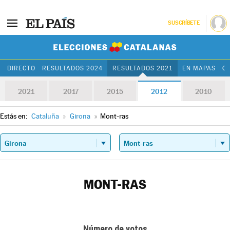
SUSCRÍBETE
Elecciones Cat
DIRECTO
RESULTADOS 2024
RESULTADOS 2021
EN MAPAS
C
2021
2017
2015
2012
2010
Estás en:
Cataluña
»
Girona
»
Mont-ras
MONT-RAS
Número de votos