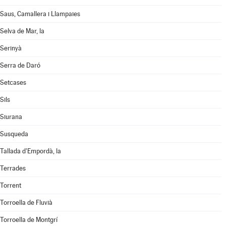
Saus, Camallera i Llampaies
Selva de Mar, la
Serinyà
Serra de Daró
Setcases
Sils
Siurana
Susqueda
Tallada d'Empordà, la
Terrades
Torrent
Torroella de Fluvià
Torroella de Montgrí