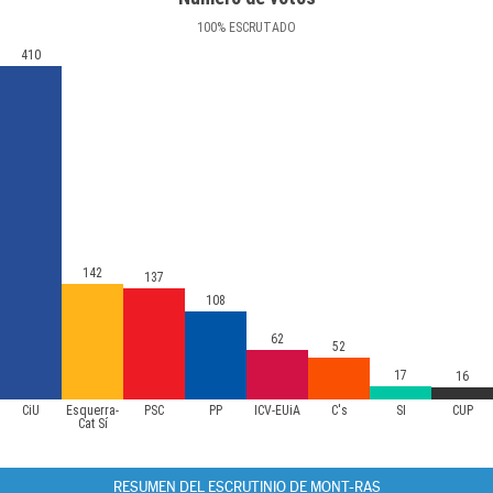
100
%
ESCRUTADO
410
142
137
108
62
52
17
16
CiU
Esquerra-
PSC
PP
ICV-EUiA
C's
SI
CUP
Cat Sí
RESUMEN DEL ESCRUTINIO DE MONT-RAS