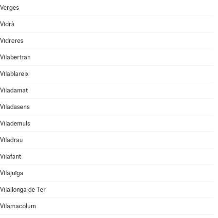
Verges
Vidrà
Vidreres
Vilabertran
Vilablareix
Viladamat
Viladasens
Vilademuls
Viladrau
Vilafant
Vilajuïga
Vilallonga de Ter
Vilamacolum