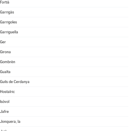
Fortià
Garrigàs
Garrigoles
Garriguella
Ger
Girona
Gombrèn
Gualta
Guils de Cerdanya
Hostalric
Isòvol
Jafre
Jonquera, la