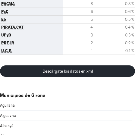
PACMA
8
0,8 %
PxC
6
0,6 %
Eb
5
0,5 %
PIRATA.CAT
4
0,4 %
UPyD
3
0,3 %
PRE-IR
2
0,2 %
U.C.E.
1
0,1 %
Descárgate los datos en xml
Municipios de Girona
Agullana
Aiguaviva
Albanyà