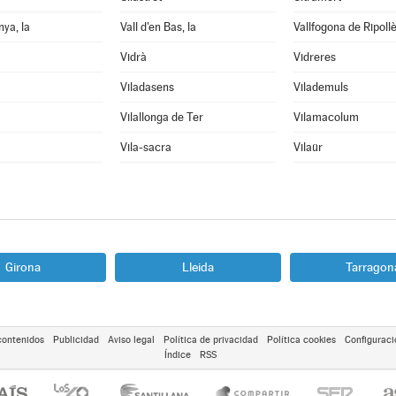
nya, la
Vall d'en Bas, la
Vallfogona de Ripoll
Vidrà
Vidreres
Viladasens
Vilademuls
Vilallonga de Ter
Vilamacolum
Vila-sacra
Vilaür
Girona
Lleida
Tarragon
contenidos
Publicidad
Aviso legal
Política de privacidad
Política cookies
Configuraci
Índice
RSS