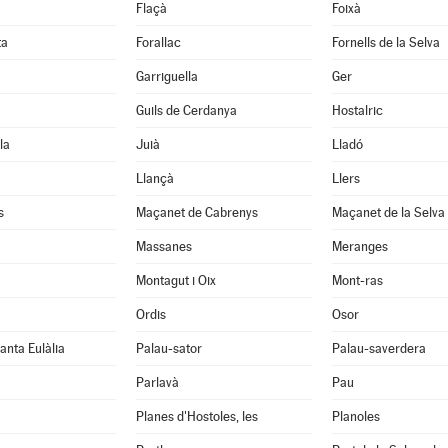
Flaçà
Foixà
ta
Forallac
Fornells de la Selva
Garriguella
Ger
Guils de Cerdanya
Hostalric
la
Juià
Lladó
Llançà
Llers
s
Maçanet de Cabrenys
Maçanet de la Selva
Massanes
Meranges
Montagut i Oix
Mont-ras
Ordis
Osor
anta Eulàlia
Palau-sator
Palau-saverdera
Parlavà
Pau
Planes d'Hostoles, les
Planoles