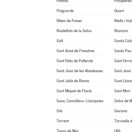
Pontós
Porqueres
Puigcerdà
Quart
Ribes de Freser
Riells i Vi
Riudellots de la Selva
Riumors
Salt
Santa Col
Sant Aniol de Finestres
Santa Pau
Sant Feliu de Pallerols
Sant Ferrio
Sant Joan de les Abadesses
Sant Joan 
Sant Julià de Ramis
Sant Llore
Sant Miquel de Fluvià
Sant Mori
Saus, Camallera i Llampaies
Selva de M
Sils
Siurana
Torrent
Torroella d
Tossa de Mar
Ullà