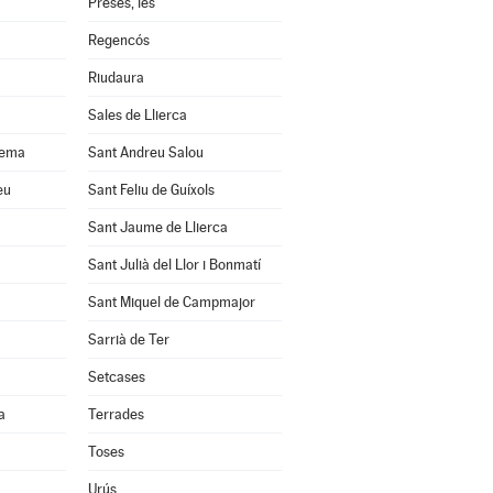
Preses, les
Regencós
Riudaura
Sales de Llierca
uema
Sant Andreu Salou
eu
Sant Feliu de Guíxols
Sant Jaume de Llierca
Sant Julià del Llor i Bonmatí
Sant Miquel de Campmajor
Sarrià de Ter
Setcases
a
Terrades
Toses
Urús