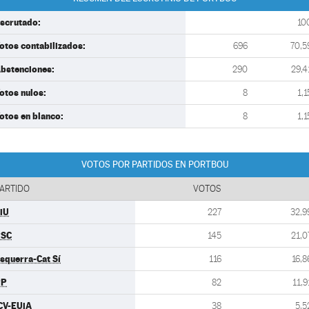
scrutado:
10
otos contabilizados:
696
70,5
bstenciones:
290
29,4
otos nulos:
8
1,1
otos en blanco:
8
1,1
VOTOS POR PARTIDOS EN PORTBOU
ARTIDO
VOTOS
iU
227
32,9
PSC
145
21,0
squerra-Cat Sí
116
16,8
PP
82
11,9
CV-EUiA
38
5,5