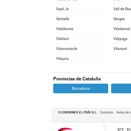
Vajol, la
Vall de Bia
Ventalló
Verges
Vilablareix
Viladamat
Vilafant
Vilajuïga
Vilamaniscle
Vilanant
Vilopriu
Provincias de Cataluña
Barcelona
EDICIONES EL PAÍS S.L.
©
Contacto
Venta de 