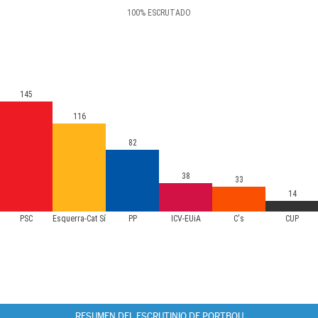
100
%
ESCRUTADO
145
116
82
38
33
14
PSC
Esquerra-Cat Sí
PP
ICV-EUiA
C's
CUP
RESUMEN DEL ESCRUTINIO DE PORTBOU