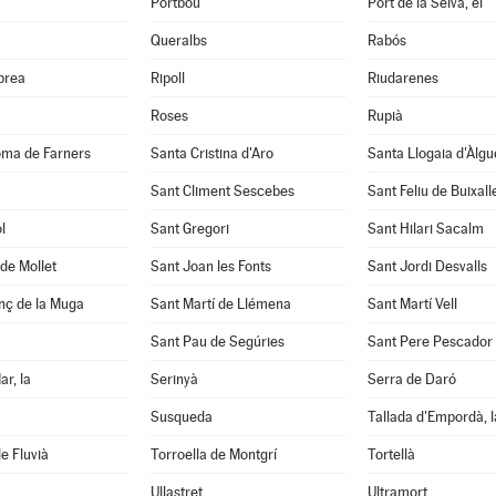
Portbou
Port de la Selva, el
Queralbs
Rabós
abrea
Ripoll
Riudarenes
Roses
Rupià
oma de Farners
Santa Cristina d'Aro
Santa Llogaia d'Àlg
Sant Climent Sescebes
Sant Feliu de Buixall
l
Sant Gregori
Sant Hilari Sacalm
de Mollet
Sant Joan les Fonts
Sant Jordi Desvalls
nç de la Muga
Sant Martí de Llémena
Sant Martí Vell
Sant Pau de Segúries
Sant Pere Pescador
ar, la
Serinyà
Serra de Daró
Susqueda
Tallada d'Empordà, l
e Fluvià
Torroella de Montgrí
Tortellà
Ullastret
Ultramort