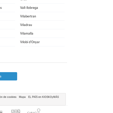
ès
Vall-llobrega
Vilabertran
Viladrau
Vilamalla
Vilobí d'Onyar
a
ón de cookies
Mapa
EL PAÍS en KIOSKOyMÁS