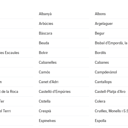
Albanyà
Albons
Arbúcies
Argelaguer
Bàscara
Begur
Beuda
Bisbal d'Empordà, la
 les Escaules
Bolvir
Bordils
Cabanelles
Cabanes
Camós
Campdevànol
n
Canet d'Adri
Cantallops
it de la Roca
Castelló d'Empúries
Castell-Platja d'Aro
Ter
Cistella
Colera
l Terri
Crespià
Espinelves
Espolla