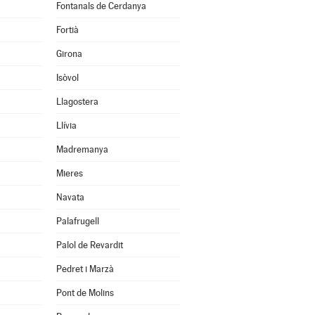
Fontanals de Cerdanya
Fortià
Girona
Isòvol
Llagostera
Llívia
Madremanya
Mieres
Navata
Palafrugell
Palol de Revardit
Pedret i Marzà
Pont de Molins