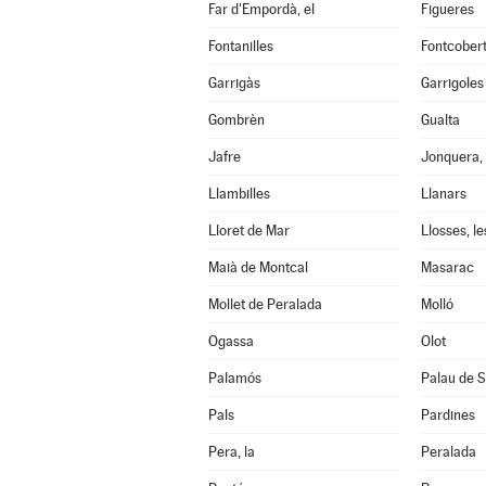
Far d'Empordà, el
Figueres
Fontanilles
Fontcober
Garrigàs
Garrigoles
Gombrèn
Gualta
Jafre
Jonquera, 
Llambilles
Llanars
Lloret de Mar
Llosses, le
Maià de Montcal
Masarac
Mollet de Peralada
Molló
Ogassa
Olot
Palamós
Palau de S
Pals
Pardines
Pera, la
Peralada