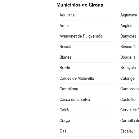
Municipios de Girona
Agullana
Aiguaviva
Amer
Anglès
Avinyonet de Puigventós
Banyoles
Besalú
Bescanó
Blanes
Boadella i
Breda
Brunyola
Caldes de Malavella
Calonge
Campllong
Camprodo
Cassà de la Selva
Castellfoll
Celrà
Cervià de 
Corçà
Cornellà de
Das
Escala, l'