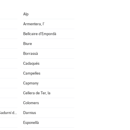
Alp
Armentera, l'
Bellcaire d'Empordà
Biure
Borrassà
Cadaqués
Campelles
Capmany
Cellera de Ter, la
Colomers
Cruïlles, Monells i S.Sadurní de l'Heura
Darnius
Esponellà