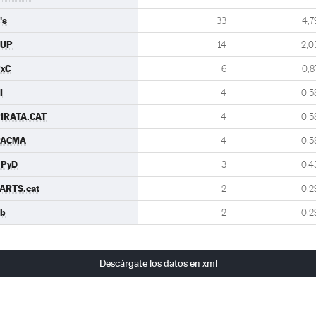
's
33
4,7
CUP
14
2,0
xC
6
0,8
I
4
0,5
IRATA.CAT
4
0,5
PACMA
4
0,5
UPyD
3
0,4
ARTS.cat
2
0,2
b
2
0,2
Descárgate los datos en xml