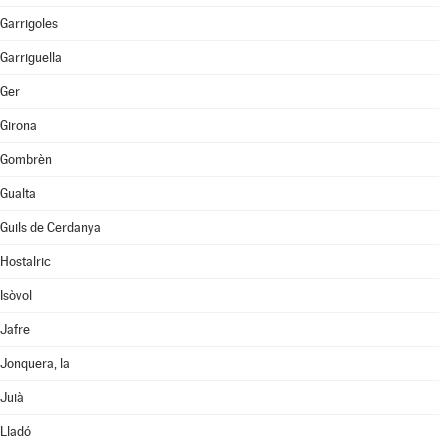
Garrigoles
Garriguella
Ger
Girona
Gombrèn
Gualta
Guils de Cerdanya
Hostalric
Isòvol
Jafre
Jonquera, la
Juià
Lladó