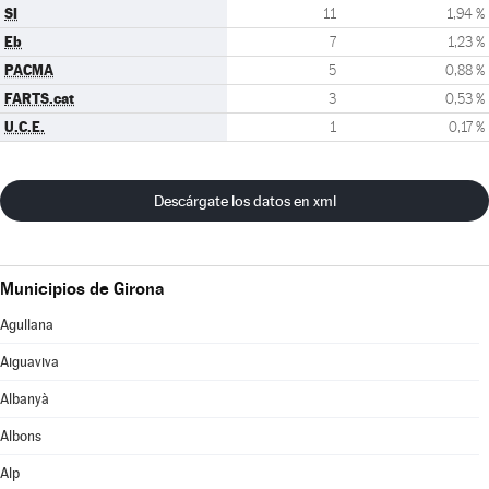
SI
11
1,94 %
Eb
7
1,23 %
PACMA
5
0,88 %
FARTS.cat
3
0,53 %
U.C.E.
1
0,17 %
Descárgate los datos en xml
Municipios de Girona
Agullana
Aiguaviva
Albanyà
Albons
Alp