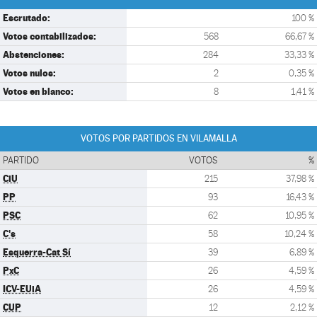
Escrutado:
100 %
Votos contabilizados:
568
66,67 %
Abstenciones:
284
33,33 %
Votos nulos:
2
0,35 %
Votos en blanco:
8
1,41 %
VOTOS POR PARTIDOS EN VILAMALLA
PARTIDO
VOTOS
%
CiU
215
37,98 %
PP
93
16,43 %
PSC
62
10,95 %
C's
58
10,24 %
Esquerra-Cat Sí
39
6,89 %
PxC
26
4,59 %
ICV-EUiA
26
4,59 %
CUP
12
2,12 %