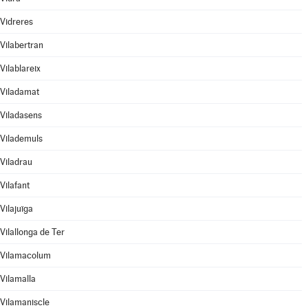
Vidreres
Vilabertran
Vilablareix
Viladamat
Viladasens
Vilademuls
Viladrau
Vilafant
Vilajuïga
Vilallonga de Ter
Vilamacolum
Vilamalla
Vilamaniscle