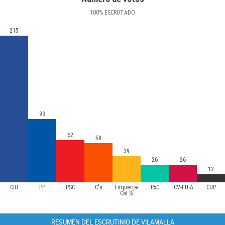
100
%
ESCRUTADO
215
93
62
58
39
26
26
12
CiU
PP
PSC
C's
Esquerra-
PxC
ICV-EUiA
CUP
Cat Sí
RESUMEN DEL ESCRUTINIO DE VILAMALLA