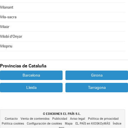
Vilanant
Vila-sacra
Vilaür
Vilobí d'Onyar
Vilopriu
Provincias de Cataluña
Barcelona
Girona
Lleida
Tarragona
EDICIONES EL PAÍS S.L.
©
Contacto
Venta de contenidos
Publicidad
Aviso legal
Política de privacidad
Política cookies
Configuración de cookies
Mapa
EL PAÍS en KIOSKOyMÁS
Índice