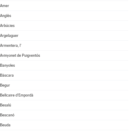
Amer
Anglès
Arbúcies
Argelaguer
Armentera, l'
Avinyonet de Puigventós
Banyoles
Bàscara
Begur
Bellcaire d'Empordà
Besalú
Bescanó
Beuda