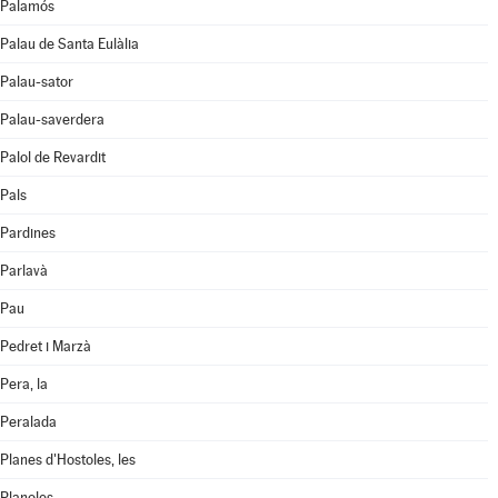
Palamós
Palau de Santa Eulàlia
Palau-sator
Palau-saverdera
Palol de Revardit
Pals
Pardines
Parlavà
Pau
Pedret i Marzà
Pera, la
Peralada
Planes d'Hostoles, les
Planoles