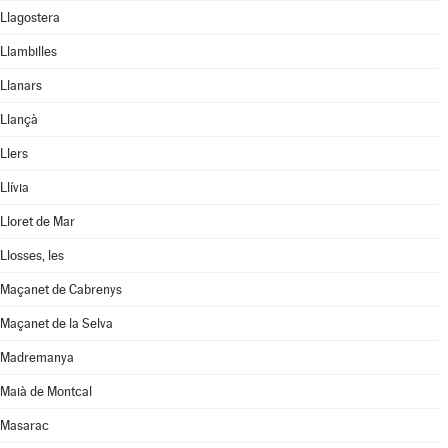
Llagostera
Llambilles
Llanars
Llançà
Llers
Llívia
Lloret de Mar
Llosses, les
Maçanet de Cabrenys
Maçanet de la Selva
Madremanya
Maià de Montcal
Masarac