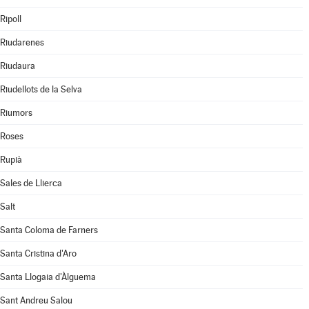
Ripoll
Riudarenes
Riudaura
Riudellots de la Selva
Riumors
Roses
Rupià
Sales de Llierca
Salt
Santa Coloma de Farners
Santa Cristina d'Aro
Santa Llogaia d'Àlguema
Sant Andreu Salou