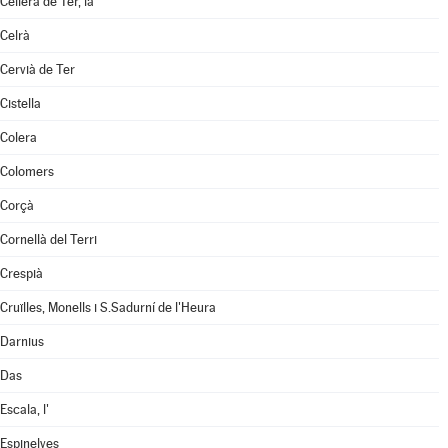
Cellera de Ter, la
Celrà
Cervià de Ter
Cistella
Colera
Colomers
Corçà
Cornellà del Terri
Crespià
Cruïlles, Monells i S.Sadurní de l'Heura
Darnius
Das
Escala, l'
Espinelves