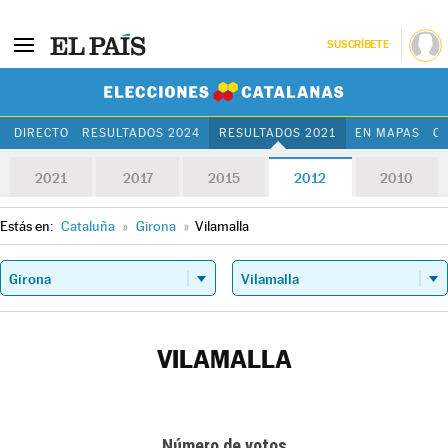
SUSCRÍBETE
Elecciones Cat
DIRECTO
RESULTADOS 2024
RESULTADOS 2021
EN MAPAS
C
2021
2017
2015
2012
2010
Estás en:
Cataluña
»
Girona
»
Vilamalla
VILAMALLA
Número de votos