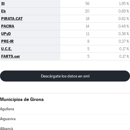
SI
56
1,95 %
Eb
20
0,69 %
PIRATA.CAT
18
0,62 %
PACMA
14
0,48 %
UPyD
11
0,38 %
PRE-IR
8
0,27 %
U.C.E.
5
0,17 %
FARTS.cat
5
0,17 %
Descárgate los datos en xml
Municipios de Girona
Agullana
Aiguaviva
Albanyà