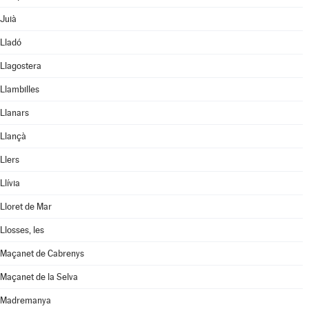
Juià
Lladó
Llagostera
Llambilles
Llanars
Llançà
Llers
Llívia
Lloret de Mar
Llosses, les
Maçanet de Cabrenys
Maçanet de la Selva
Madremanya