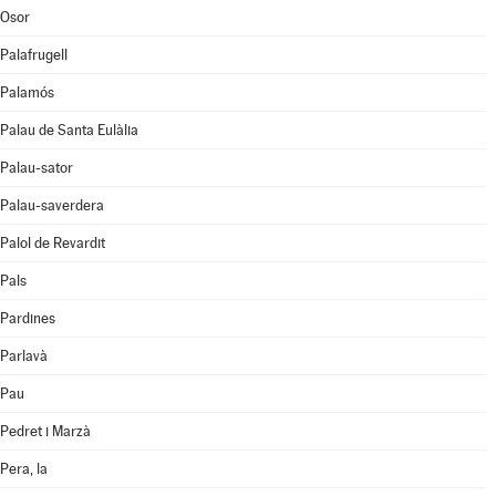
Osor
Palafrugell
Palamós
Palau de Santa Eulàlia
Palau-sator
Palau-saverdera
Palol de Revardit
Pals
Pardines
Parlavà
Pau
Pedret i Marzà
Pera, la