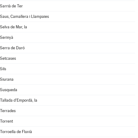
Sarrià de Ter
Saus, Camallera i Llampaies
Selva de Mar, la
Serinyà
Serra de Daró
Setcases
Sils
Siurana
Susqueda
Tallada d'Empordà, la
Terrades
Torrent
Torroella de Fluvià