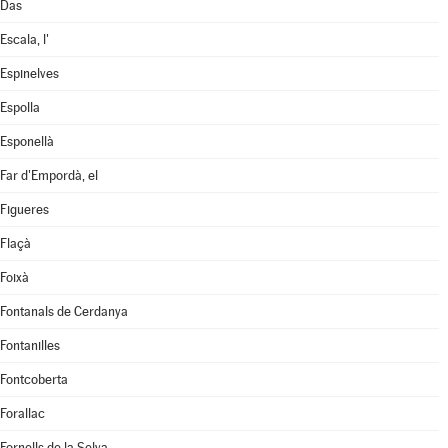
Das
Escala, l'
Espinelves
Espolla
Esponellà
Far d'Empordà, el
Figueres
Flaçà
Foixà
Fontanals de Cerdanya
Fontanilles
Fontcoberta
Forallac
Fornells de la Selva